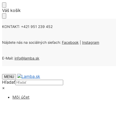
Skip
Skip
Váš košík
to
to
navigation
content
KONTAKT: +421 951 239 452
Nájdete nás na sociálných sieťach:
Facebook
|
Instagram
E-Mail:
info@lamba.sk
MENU
Hľadať
×
Môj účet