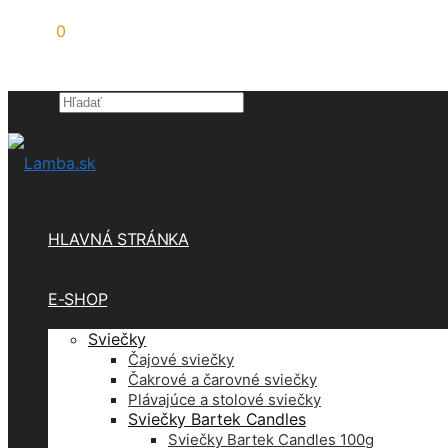
0,00
€
0
Hľadať
×
HLAVNÁ STRÁNKA
E-SHOP
Sviečky
Čajové sviečky
Čakrové a čarovné sviečky
Plávajúce a stolové sviečky
Sviečky Bartek Candles
Sviečky Bartek Candles 100g