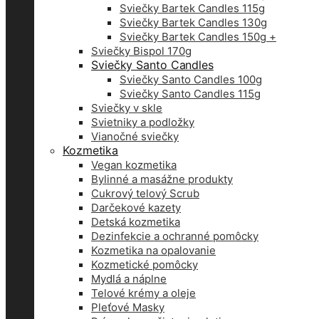
Sviečky Bartek Candles 115g
Sviečky Bartek Candles 130g
Sviečky Bartek Candles 150g +
Sviečky Bispol 170g
Sviečky Santo Candles
Sviečky Santo Candles 100g
Sviečky Santo Candles 115g
Sviečky v skle
Svietniky a podložky
Vianočné sviečky
Kozmetika
Vegan kozmetika
Bylinné a masážne produkty
Cukrový telový Scrub
Darčekové kazety
Detská kozmetika
Dezinfekcie a ochranné pomôcky
Kozmetika na opalovanie
Kozmetické pomôcky
Mydlá a náplne
Telové krémy a oleje
Pleťové Masky