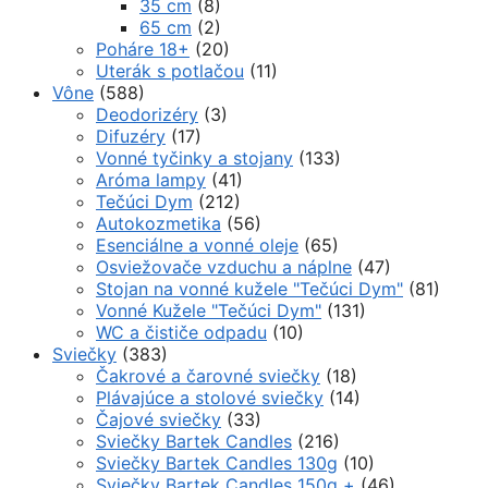
35 cm
(8)
65 cm
(2)
Poháre 18+
(20)
Uterák s potlačou
(11)
Vône
(588)
Deodorizéry
(3)
Difuzéry
(17)
Vonné tyčinky a stojany
(133)
Aróma lampy
(41)
Tečúci Dym
(212)
Autokozmetika
(56)
Esenciálne a vonné oleje
(65)
Osviežovače vzduchu a náplne
(47)
Stojan na vonné kužele "Tečúci Dym"
(81)
Vonné Kužele "Tečúci Dym"
(131)
WC a čističe odpadu
(10)
Sviečky
(383)
Čakrové a čarovné sviečky
(18)
Plávajúce a stolové sviečky
(14)
Čajové sviečky
(33)
Sviečky Bartek Candles
(216)
Sviečky Bartek Candles 130g
(10)
Sviečky Bartek Candles 150g +
(46)