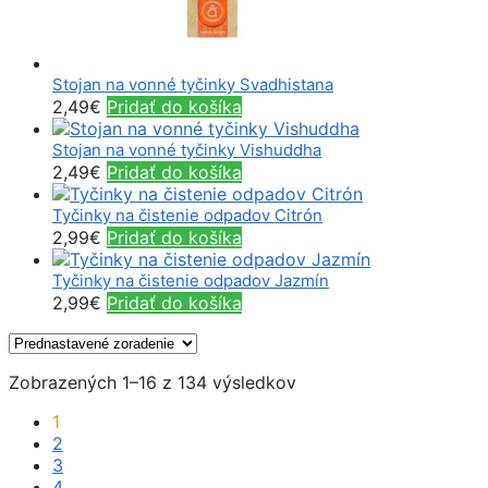
Stojan na vonné tyčinky Svadhistana
2,49
€
Pridať do košíka
Stojan na vonné tyčinky Vishuddha
2,49
€
Pridať do košíka
Tyčinky na čistenie odpadov Citrón
2,99
€
Pridať do košíka
Tyčinky na čistenie odpadov Jazmín
2,99
€
Pridať do košíka
Zobrazených 1–16 z 134 výsledkov
1
2
3
4