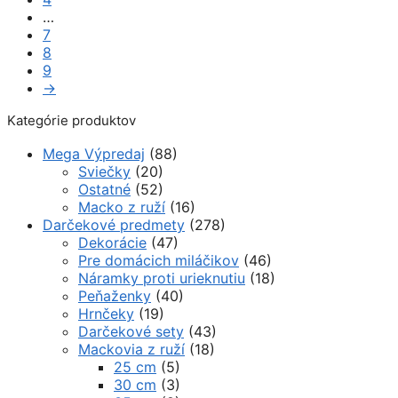
…
7
8
9
→
Kategórie produktov
Mega Výpredaj
(88)
Sviečky
(20)
Ostatné
(52)
Macko z ruží
(16)
Darčekové predmety
(278)
Dekorácie
(47)
Pre domácich miláčikov
(46)
Náramky proti urieknutiu
(18)
Peňaženky
(40)
Hrnčeky
(19)
Darčekové sety
(43)
Mackovia z ruží
(18)
25 cm
(5)
30 cm
(3)