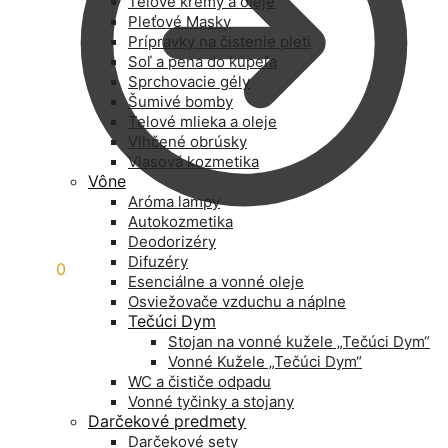
Telové krémy a oleje
Pleťové Masky
Prípravky na čistenie pleti
Soľ a pena do kúpeľa
Sprchovacie gély
Šumivé bomby
Telové mlieka a oleje
Vlhčené obrúsky
Vlasová kozmetika
Vône
Aróma lampy
Autokozmetika
Deodorizéry
Difuzéry
0,00
€
0
Esenciálne a vonné oleje
Osviežovače vzduchu a náplne
Tečúci Dym
Stojan na vonné kužele „Tečúci Dym“
Vonné Kužele „Tečúci Dym“
WC a čističe odpadu
Vonné tyčinky a stojany
Darčekové predmety
Darčekové sety