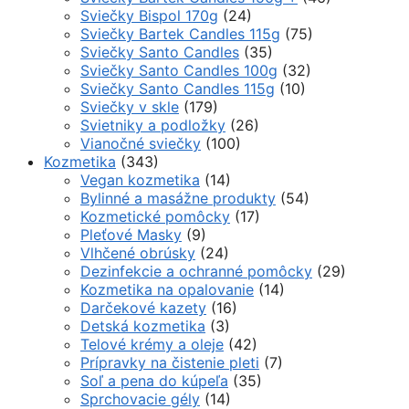
Sviečky Bispol 170g
(24)
Sviečky Bartek Candles 115g
(75)
Sviečky Santo Candles
(35)
Sviečky Santo Candles 100g
(32)
Sviečky Santo Candles 115g
(10)
Sviečky v skle
(179)
Svietniky a podložky
(26)
Vianočné sviečky
(100)
Kozmetika
(343)
Vegan kozmetika
(14)
Bylinné a masážne produkty
(54)
Kozmetické pomôcky
(17)
Pleťové Masky
(9)
Vlhčené obrúsky
(24)
Dezinfekcie a ochranné pomôcky
(29)
Kozmetika na opalovanie
(14)
Darčekové kazety
(16)
Detská kozmetika
(3)
Telové krémy a oleje
(42)
Prípravky na čistenie pleti
(7)
Soľ a pena do kúpeľa
(35)
Sprchovacie gély
(14)