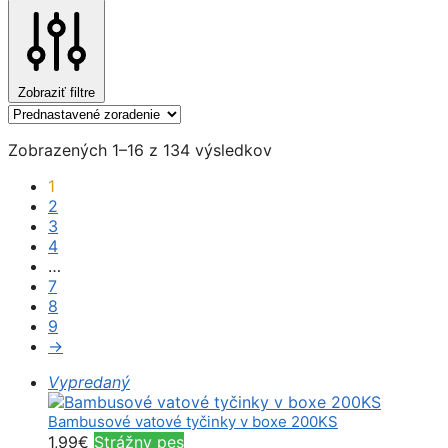
Zobraziť filtre
Zobrazených 1–16 z 134 výsledkov
1
2
3
4
…
7
8
9
→
Vypredaný
Bambusové vatové tyčinky v boxe 200KS
1,99
€
Strážny pes