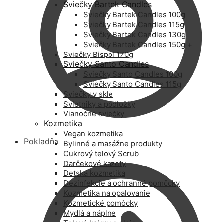
Sviečky Bartek Candles
Sviečky Bartek Candles 100g
Sviečky Bartek Candles 115g
Sviečky Bartek Candles 130g
Sviečky Bartek Candles 150g +
Sviečky Bispol 170g
Sviečky Santo Candles
Sviečky Santo Candles 100g
Sviečky Santo Candles 115g
Sviečky v skle
Svietniky a podložky
Vianočné sviečky
Kozmetika
Vegan kozmetika
Pokladňa
Bylinné a masážne produkty
Cukrový telový Scrub
Darčekové kazety
Detská kozmetika
Dezinfekcie a ochranné pomôcky
Kozmetika na opalovanie
Kozmetické pomôcky
Mydlá a náplne