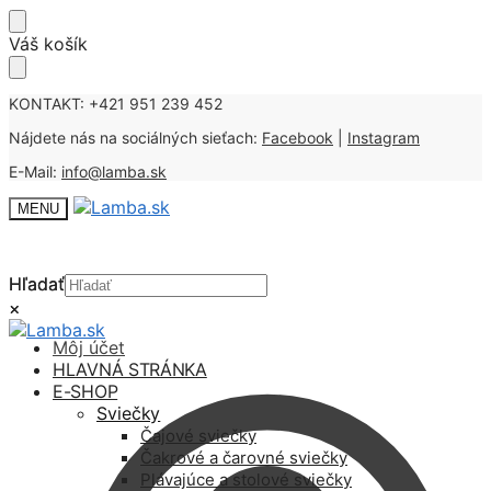
Skip
Skip
Váš košík
to
to
navigation
content
KONTAKT: +421 951 239 452
Nájdete nás na sociálných sieťach:
Facebook
|
Instagram
E-Mail:
info@lamba.sk
MENU
Hľadať
Hľadať
×
×
Môj účet
HLAVNÁ STRÁNKA
E-SHOP
Sviečky
Čajové sviečky
Čakrové a čarovné sviečky
Plávajúce a stolové sviečky