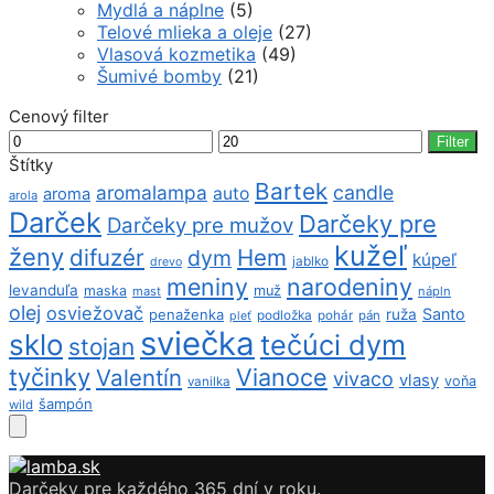
Mydlá a náplne
(5)
Telové mlieka a oleje
(27)
Vlasová kozmetika
(49)
Šumivé bomby
(21)
Cenový filter
Minimálna
Maximálna
Filter
cena
cena
Štítky
Bartek
aromalampa
candle
auto
aroma
arola
Darček
Darčeky pre
Darčeky pre mužov
kužeľ
ženy
difuzér
Hem
dym
kúpeľ
jablko
drevo
meniny
narodeniny
levanduľa
maska
muž
mast
nápln
olej
osviežovač
Santo
penaženka
ruža
podložka
pohár
pán
pleť
sviečka
sklo
tečúci dym
stojan
tyčinky
Vianoce
Valentín
vivaco
vlasy
voňa
vanilka
šampón
wild
Darčeky pre každého 365 dní v roku.