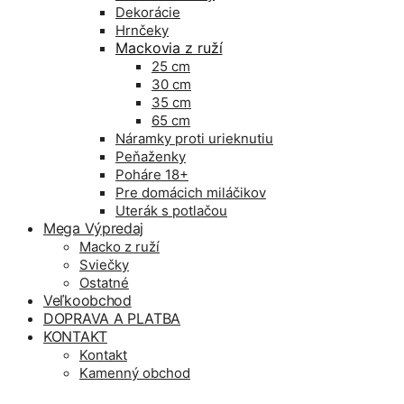
Dekorácie
Hrnčeky
Mackovia z ruží
25 cm
30 cm
35 cm
65 cm
Náramky proti urieknutiu
Peňaženky
Poháre 18+
Pre domácich miláčikov
Uterák s potlačou
Mega Výpredaj
Macko z ruží
Sviečky
Ostatné
Veľkoobchod
DOPRAVA A PLATBA
KONTAKT
Kontakt
Kamenný obchod