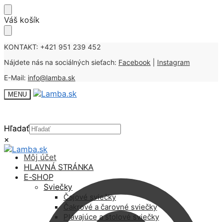
Skip
Skip
Váš košík
to
to
navigation
content
KONTAKT: +421 951 239 452
Nájdete nás na sociálných sieťach:
Facebook
|
Instagram
E-Mail:
info@lamba.sk
MENU
Hľadať
Hľadať
×
×
Môj účet
HLAVNÁ STRÁNKA
E-SHOP
Sviečky
Čajové sviečky
Čakrové a čarovné sviečky
Plávajúce a stolové sviečky