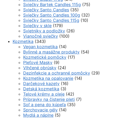
Sviečky Bartek Candles 115g
(75)
Sviečky Santo Candles
(35)
Sviečky Santo Candles 100g
(32)
Sviečky Santo Candles 115g
(10)
Sviečky v skle
(179)
Svietniky a podložky
(26)
Vianočné sviečky
(100)
Kozmetika
(343)
Vegan kozmetika
(14)
Bylinné a masážne produkty
(54)
Kozmetické pomôcky
(17)
Pleťové Masky
(9)
Vlhčené obrúsky
(24)
Dezinfekcie a ochranné pomôcky
(29)
Kozmetika na opalovanie
(14)
Darčekové kazety
(16)
Detská kozmetika
(3)
Telové krémy a oleje
(42)
Prípravky na čistenie pleti
(7)
Soľ a pena do kúpeľa
(35)
Sprchovacie gély
(14)
Mydlá a náplne
(5)