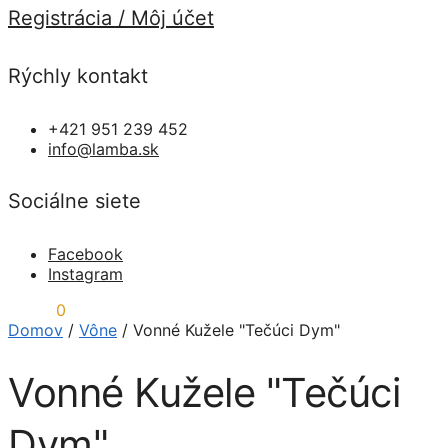
Registrácia / Môj účet
Rýchly kontakt
+421 951 239 452
info@lamba.sk
Sociálne siete
Facebook
Instagram
0,00
€
0
Domov
/
Vône
/
Vonné Kužele "Tečúci Dym"
Vonné Kužele "Tečúci
Dym"