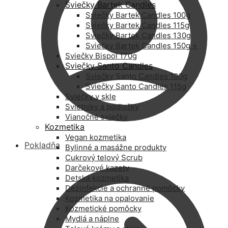
Sviečky Bartek Candles
Sviečky Bartek Candles 100g
Sviečky Bartek Candles 115g
Sviečky Bartek Candles 130g
Sviečky Bartek Candles 150g +
Sviečky Bispol 170g
Sviečky Santo Candles
Sviečky Santo Candles 100g
Sviečky Santo Candles 115g
Sviečky v skle
Svietniky a podložky
Vianočné sviečky
Kozmetika
Vegan kozmetika
Pokladňa
Bylinné a masážne produkty
Cukrový telový Scrub
Darčekové kazety
Detská kozmetika
Dezinfekcie a ochranné pomôcky
Kozmetika na opalovanie
Kozmetické pomôcky
Mydlá a náplne