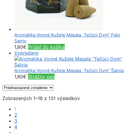
Aromatika Vonné Kužele Masala „Tečúci Dym“ Palo
Santo
1,80
€
Pridať do košíka
Vypredaný
Aromatika Vonné Kužele Masala „Tečúci Dym“ Šalvia
1,80
€
Strážny pes
Zobrazených 1–16 z 131 výsledkov
1
2
3
4
…