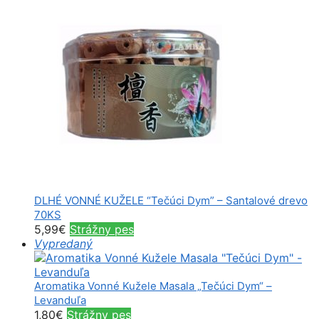
DLHÉ VONNÉ KUŽELE “Tečúci Dym” – Santalové drevo
70KS
5,99
€
Strážny pes
Vypredaný
Aromatika Vonné Kužele Masala „Tečúci Dym“ –
Levanduľa
1,80
€
Strážny pes