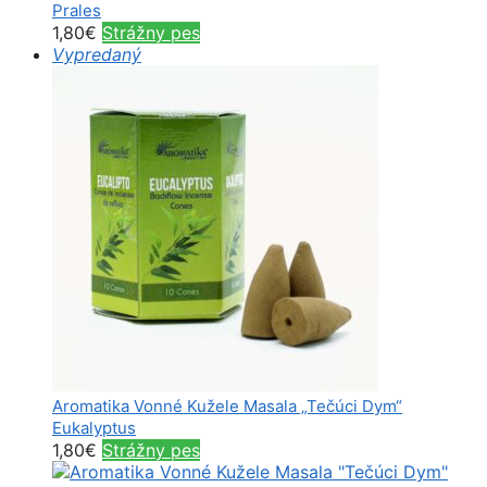
Prales
1,80
€
Strážny pes
Vypredaný
Aromatika Vonné Kužele Masala „Tečúci Dym“
Eukalyptus
1,80
€
Strážny pes