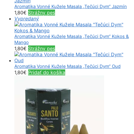
Aromatika Vonné Kužele Masala „Tečúci Dym“ Jazmín
1,80
€
Strážny pes
Vypredaný
Aromatika Vonné Kužele Masala „Tečúci Dym“ Kokos &
Mango
1,80
€
Strážny pes
Aromatika Vonné Kužele Masala „Tečúci Dym“ Oud
1,80
€
Pridať do košíka