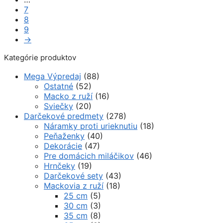
7
8
9
→
Kategórie produktov
Mega Výpredaj
(88)
Ostatné
(52)
Macko z ruží
(16)
Sviečky
(20)
Darčekové predmety
(278)
Náramky proti urieknutiu
(18)
Peňaženky
(40)
Dekorácie
(47)
Pre domácich miláčikov
(46)
Hrnčeky
(19)
Darčekové sety
(43)
Mackovia z ruží
(18)
25 cm
(5)
30 cm
(3)
35 cm
(8)