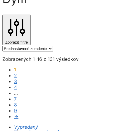
Zobraziť filtre
Zobrazených 1–16 z 131 výsledkov
1
2
3
4
…
7
8
9
→
Vypredaný