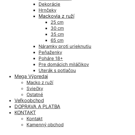
Dekorácie
Hrnčeky
Mackovia z ruží
25 cm
30 cm
35 cm
65 cm
Náramky proti urieknutiu
Peňaženky
Poháre 18+
Pre domácich miláčikov
Uterák s potlačou
Mega Výpredaj
Macko z ruží
Sviečky
Ostatné
Veľkoobchod
DOPRAVA A PLATBA
KONTAKT
Kontakt
Kamenný obchod