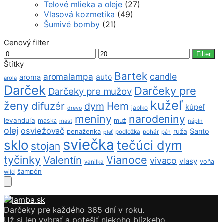
Telové mlieka a oleje
(27)
Vlasová kozmetika
(49)
Šumivé bomby
(21)
Cenový filter
Minimálna
Maximálna
Filter
cena
cena
Štítky
Bartek
aromalampa
candle
auto
aroma
arola
Darček
Darčeky pre
Darčeky pre mužov
kužeľ
ženy
difuzér
Hem
dym
kúpeľ
jablko
drevo
meniny
narodeniny
levanduľa
maska
muž
mast
nápln
olej
osviežovač
Santo
penaženka
ruža
podložka
pohár
pán
pleť
sviečka
sklo
tečúci dym
stojan
tyčinky
Vianoce
Valentín
vivaco
vlasy
voňa
vanilka
šampón
wild
Darčeky pre každého 365 dní v roku.
Už si len vybrať a potešiť niekoho blízkeho.