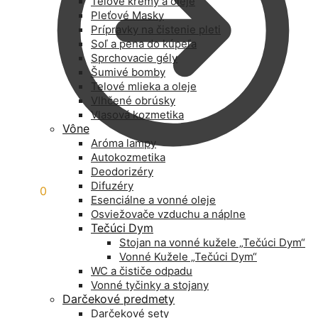
Telové krémy a oleje
Pleťové Masky
Prípravky na čistenie pleti
Soľ a pena do kúpeľa
Sprchovacie gély
Šumivé bomby
Telové mlieka a oleje
Vlhčené obrúsky
Vlasová kozmetika
Vône
Aróma lampy
Autokozmetika
Deodorizéry
Difuzéry
0,00
€
0
Esenciálne a vonné oleje
Osviežovače vzduchu a náplne
Tečúci Dym
Stojan na vonné kužele „Tečúci Dym“
Vonné Kužele „Tečúci Dym“
WC a čističe odpadu
Vonné tyčinky a stojany
Darčekové predmety
Darčekové sety