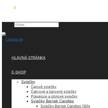
0,00
€
0
Hľadať
×
HLAVNÁ STRÁNKA
E-SHOP
Sviečky
Čajové sviečky
Čakrové a čarovné sviečky
Plávajúce a stolové sviečky
Sviečky Bartek Candles
Sviečky Bartek Candles 100g