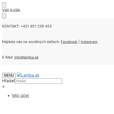
Skip
Skip
Váš košík
to
to
navigation
content
KONTAKT: +421 951 239 452
Nájdete nás na sociálných sieťach:
Facebook
|
Instagram
E-Mail:
info@lamba.sk
MENU
Hľadať
×
Môj účet