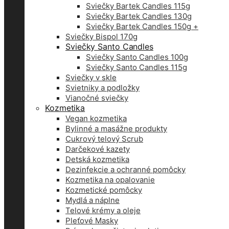
Sviečky Bartek Candles 115g
Sviečky Bartek Candles 130g
Sviečky Bartek Candles 150g +
Sviečky Bispol 170g
Sviečky Santo Candles
Sviečky Santo Candles 100g
Sviečky Santo Candles 115g
Sviečky v skle
Svietniky a podložky
Vianočné sviečky
Kozmetika
Vegan kozmetika
Bylinné a masážne produkty
Cukrový telový Scrub
Darčekové kazety
Detská kozmetika
Dezinfekcie a ochranné pomôcky
Kozmetika na opalovanie
Kozmetické pomôcky
Mydlá a náplne
Telové krémy a oleje
Pleťové Masky