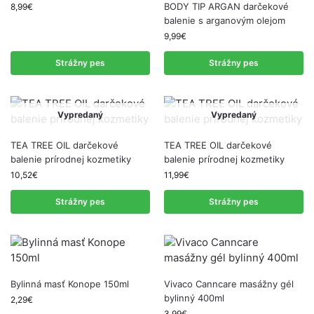
BODY TIP ARGAN darčekové
8,99
€
balenie s arganovým olejom
9,99
€
Strážny pes
Strážny pes
Vypredaný
Vypredaný
TEA TREE OIL darčekové
TEA TREE OIL darčekové
balenie prírodnej kozmetiky
balenie prírodnej kozmetiky
10,52
€
11,99
€
Strážny pes
Strážny pes
Bylinná masť Konope 150ml
Vivaco Canncare masážny gél
bylinný 400ml
2,29
€
3,99
€