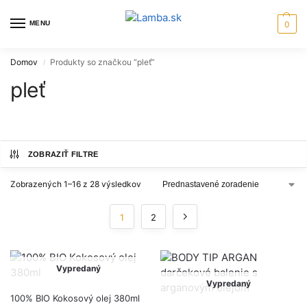
MENU
0
Domov
Produkty so značkou “pleť”
/
pleť
ZOBRAZIŤ FILTRE
Zobrazených 1–16 z 28 výsledkov
1
2
Vypredaný
Vypredaný
100% BIO Kokosový olej 380ml