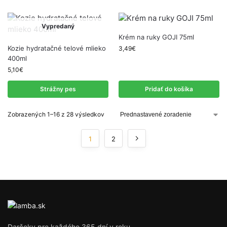
Vypredaný
Krém na ruky GOJI 75ml
Kozie hydratačné telové mlieko
3,49
€
400ml
5,10
€
Strážny pes
Pridať do košíka
Zobrazených 1–16 z 28 výsledkov
1
2
Darčeky pre každého 365 dní v roku.