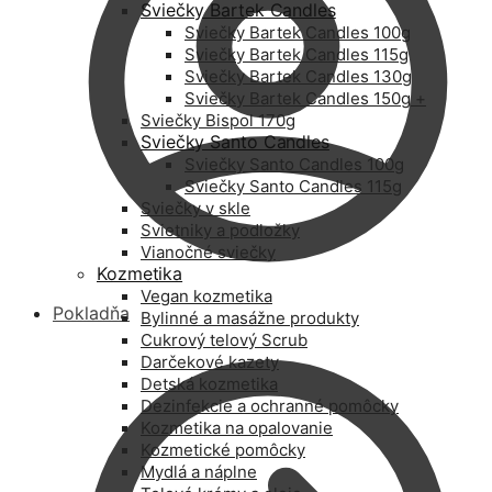
Sviečky Bartek Candles
Sviečky Bartek Candles 100g
Sviečky Bartek Candles 115g
Sviečky Bartek Candles 130g
Sviečky Bartek Candles 150g +
Sviečky Bispol 170g
Sviečky Santo Candles
Sviečky Santo Candles 100g
Sviečky Santo Candles 115g
Sviečky v skle
Svietniky a podložky
Vianočné sviečky
Kozmetika
Vegan kozmetika
Pokladňa
Bylinné a masážne produkty
Cukrový telový Scrub
Darčekové kazety
Detská kozmetika
Dezinfekcie a ochranné pomôcky
Kozmetika na opalovanie
Kozmetické pomôcky
Mydlá a náplne