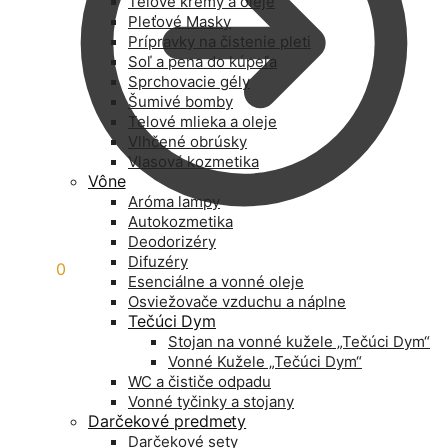
Telové krémy a oleje
Pleťové Masky
Prípravky na čistenie pleti
Soľ a pena do kúpeľa
Sprchovacie gély
Šumivé bomby
Telové mlieka a oleje
Vlhčené obrúsky
Vlasová kozmetika
Vône
Aróma lampy
Autokozmetika
Deodorizéry
Difuzéry
0,00
€
0
Esenciálne a vonné oleje
Osviežovače vzduchu a náplne
Tečúci Dym
Stojan na vonné kužele „Tečúci Dym“
Vonné Kužele „Tečúci Dym“
WC a čističe odpadu
Vonné tyčinky a stojany
Darčekové predmety
Darčekové sety