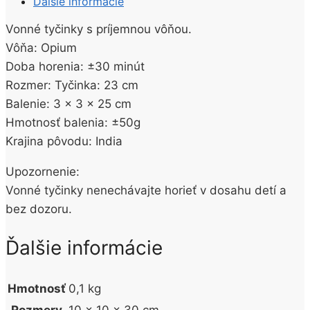
Ďalšie informácie
20KS
Vonné tyčinky s príjemnou vôňou.
Vôňa: Opium
Doba horenia: ±30 minút
Rozmer: Tyčinka: 23 cm
Balenie: 3 x 3 x 25 cm
Hmotnosť balenia: ±50g
Krajina pôvodu: India
Upozornenie:
Vonné tyčinky nenechávajte horieť v dosahu detí a
bez dozoru.
Ďalšie informácie
Hmotnosť
0,1 kg