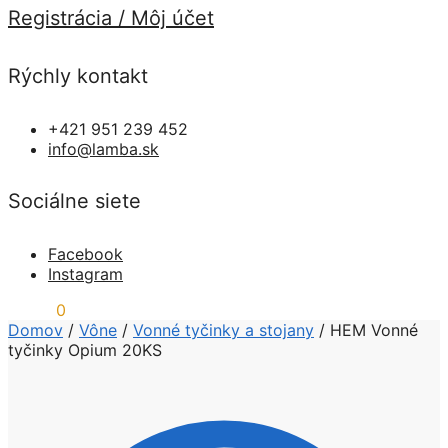
Registrácia / Môj účet
Rýchly kontakt
+421 951 239 452
info@lamba.sk
Sociálne siete
Facebook
Instagram
0,00
€
0
Domov
/
Vône
/
Vonné tyčinky a stojany
/
HEM Vonné
tyčinky Opium 20KS