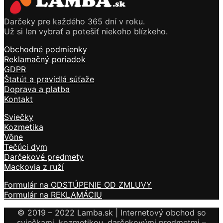
Darčeky pre každého 365 dní v roku.
Už si len vybrať a potešiť niekoho blízkeho.
Obchodné podmienky
Reklamačný poriadok
GDPR
Štatút a pravidlá súťaže
Doprava a platba
Kontakt
Sviečky
Kozmetika
Vône
Tečúci dym
Darčekové predmety
Mackovia z ruží
Formulár na ODSTÚPENIE OD ZMLUVY
Formulár na REKLAMÁCIU
© 2019 – 2022 Lamba.sk | Internetový obchod so
sviečkami, kozmetikou, darčekovými predmetmi –