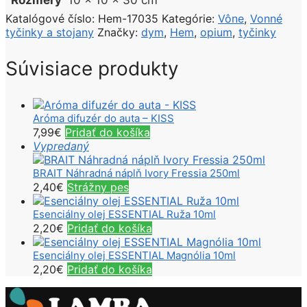
Rozmery
10 × 10 × 30 cm
Katalógové číslo:
Hem-17035
Kategórie:
Vône
,
Vonné
tyčinky a stojany
Značky:
dym
,
Hem
,
opium
,
tyčinky
Súvisiace produkty
Aróma difuzér do auta – KISS
7,99
€
Pridať do košíka
Vypredaný
BRAIT Náhradná náplň Ivory Fressia 250ml
2,40
€
Strážny pes
Esenciálny olej ESSENTIAL Ruža 10ml
2,20
€
Pridať do košíka
Esenciálny olej ESSENTIAL Magnólia 10ml
2,20
€
Pridať do košíka