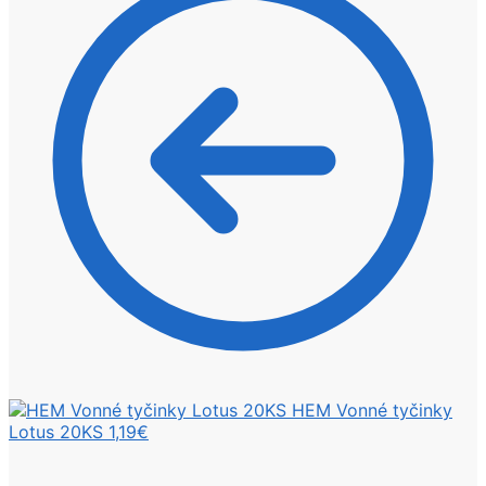
HEM Vonné tyčinky
Lotus 20KS
1,19
€