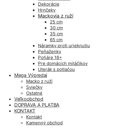
Dekorácie
Hrnčeky
Mackovia z ruží
25 cm
30 cm
35 cm
65 cm
Náramky proti urieknutiu
Peňaženky
Poháre 18+
Pre domácich miláčikov
Uterák s potlačou
Mega Výpredaj
Macko z ruží
Sviečky
Ostatné
Veľkoobchod
DOPRAVA A PLATBA
KONTAKT
Kontakt
Kamenný obchod