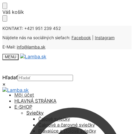
Skip
Skip
Váš košík
to
to
navigation
content
KONTAKT: +421 951 239 452
Nájdete nás na sociálných sieťach:
Facebook
|
Instagram
E-Mail:
info@lamba.sk
MENU
Hľadať
Hľadať
×
×
Môj účet
HLAVNÁ STRÁNKA
E-SHOP
Sviečky
Čajové sviečky
Čakrové a čarovné sviečky
Plávajúce a stolové sviečky