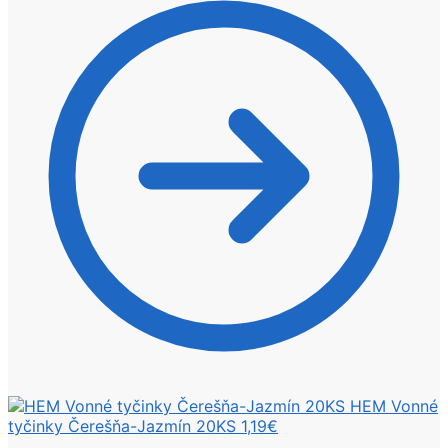
HEM Vonné
tyčinky Čerešňa-Jazmín 20KS
1,19
€