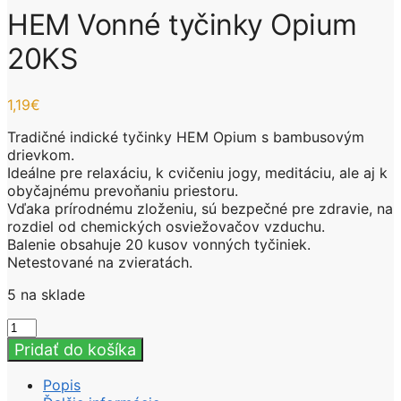
HEM Vonné tyčinky Opium
20KS
1,19
€
Tradičné indické tyčinky HEM Opium s bambusovým
drievkom.
Ideálne pre relaxáciu, k cvičeniu jogy, meditáciu, ale aj k
obyčajnému prevoňaniu priestoru.
Vďaka prírodnému zloženiu, sú bezpečné pre zdravie, na
rozdiel od chemických osviežovačov vzduchu.
Balenie obsahuje 20 kusov vonných tyčiniek.
Netestované na zvieratách.
5 na sklade
množstvo
HEM
Pridať do košíka
Vonné
tyčinky
Popis
Opium