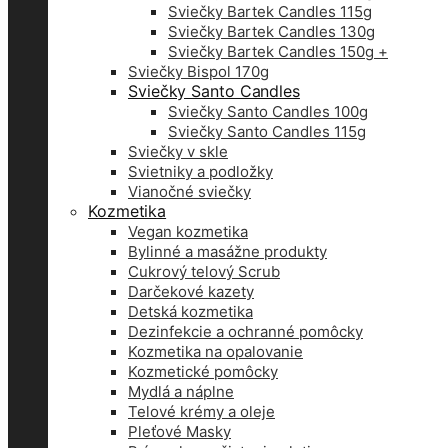
Sviečky Bartek Candles 115g
Sviečky Bartek Candles 130g
Sviečky Bartek Candles 150g +
Sviečky Bispol 170g
Sviečky Santo Candles
Sviečky Santo Candles 100g
Sviečky Santo Candles 115g
Sviečky v skle
Svietniky a podložky
Vianočné sviečky
Kozmetika
Vegan kozmetika
Bylinné a masážne produkty
Cukrový telový Scrub
Darčekové kazety
Detská kozmetika
Dezinfekcie a ochranné pomôcky
Kozmetika na opalovanie
Kozmetické pomôcky
Mydlá a náplne
Telové krémy a oleje
Pleťové Masky