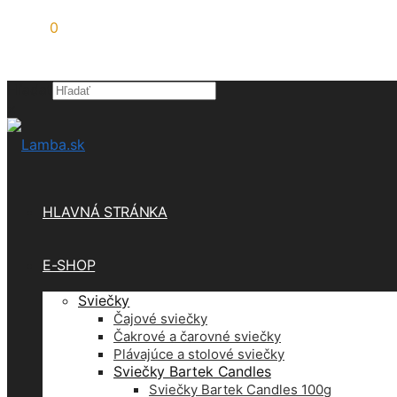
0,00
€
0
Hľadať
×
HLAVNÁ STRÁNKA
E-SHOP
Sviečky
Čajové sviečky
Čakrové a čarovné sviečky
Plávajúce a stolové sviečky
Sviečky Bartek Candles
Sviečky Bartek Candles 100g