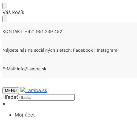
Skip
Skip
Váš košík
to
to
navigation
content
KONTAKT: +421 951 239 452
Nájdete nás na sociálných sieťach:
Facebook
|
Instagram
E-Mail:
info@lamba.sk
MENU
Hľadať
×
Môj účet