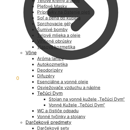
Telové krémy a oleje
Pleťové Masky
Prípravky na čistenie pleti
Soľ a pena do kúpeľa
Sprchovacie gély
Šumivé bomby
Telové mlieka a oleje
Vlhčené obrúsky
Vlasová kozmetika
Vône
Aróma lampy
Autokozmetika
Deodorizéry
Difuzéry
0,00
€
0
Esenciálne a vonné oleje
Osviežovače vzduchu a náplne
Tečúci Dym
Stojan na vonné kužele „Tečúci Dym“
Vonné Kužele „Tečúci Dym“
WC a čističe odpadu
Vonné tyčinky a stojany
Darčekové predmety
Darčekové sety