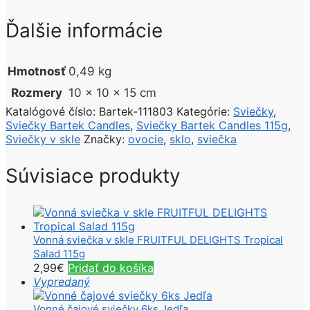
Ďalšie informácie
Hmotnosť
0,49 kg
Rozmery
10 × 10 × 15 cm
Katalógové číslo:
Bartek-111803
Kategórie:
Sviečky
,
Sviečky Bartek Candles
,
Sviečky Bartek Candles 115g
,
Sviečky v skle
Značky:
ovocie
,
sklo
,
sviečka
Súvisiace produkty
Vonná sviečka v skle FRUITFUL DELIGHTS Tropical
Salad 115g
2,99
€
Pridať do košíka
Vypredaný
Vonné čajové sviečky 6ks Jedľa