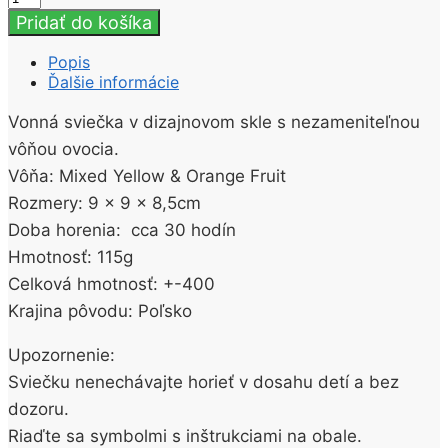
Vonná
Pridať do košíka
sviečka
v
Popis
skle
Ďalšie informácie
Mixed
Yellow
Vonná sviečka v dizajnovom skle s nezameniteľnou
&
vôňou ovocia.
Orange
Fruit
Vôňa: Mixed Yellow & Orange Fruit
115g
Rozmery: 9 x 9 x 8,5cm
Doba horenia: cca 30 hodín
Hmotnosť: 115g
Celková hmotnosť: +-400
Krajina pôvodu: Poľsko
Upozornenie:
Sviečku nenechávajte horieť v dosahu detí a bez
dozoru.
Riaďte sa symbolmi s inštrukciami na obale.