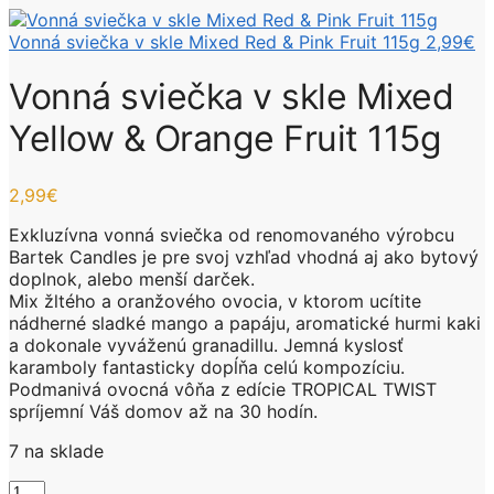
Vonná sviečka v skle Mixed Red & Pink Fruit 115g
2,99
€
Vonná sviečka v skle Mixed
Yellow & Orange Fruit 115g
2,99
€
Exkluzívna vonná sviečka od renomovaného výrobcu
Bartek Candles je pre svoj vzhľad vhodná aj ako bytový
doplnok, alebo menší darček.
Mix žltého a oranžového ovocia, v ktorom ucítite
nádherné sladké mango a papáju, aromatické hurmi kaki
a dokonale vyváženú granadillu. Jemná kyslosť
karamboly fantasticky dopĺňa celú kompozíciu.
Podmanivá ovocná vôňa z edície TROPICAL TWIST
spríjemní Váš domov až na 30 hodín.
7 na sklade
množstvo