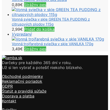
0,89
€
Strážny pes
Vonná sviečka v skle GREEN TEA PUDDING z
citrusových plodov 115g
2,99
€
Pridať do košíka
Vypredaný
Vonná trojfarebná sviečka v skle VANILKA 170g
3,49
€
Strážny pes
Darčeky pre každého 365 dní v roku.
Už si len vybrať a potešiť niekoho blízkeho.
Obchodné podmienky
Reklamačný poriadok
GDPR
Štatút a pravidlá súťaže
Doprava a platba
Kontakt
Sviečky