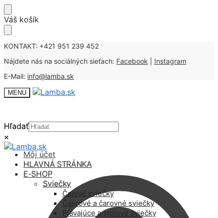
Skip
Skip
Váš košík
to
to
navigation
content
KONTAKT: +421 951 239 452
Nájdete nás na sociálných sieťach:
Facebook
|
Instagram
E-Mail:
info@lamba.sk
MENU
Hľadať
Hľadať
×
×
Môj účet
HLAVNÁ STRÁNKA
E-SHOP
Sviečky
Čajové sviečky
Čakrové a čarovné sviečky
Plávajúce a stolové sviečky