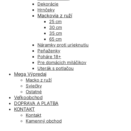
Dekorácie
Hrnčeky
Mackovia z ruží
25 cm
30 cm
35 cm
65 cm
Náramky proti urieknutiu
Peňaženky
Poháre 18+
Pre domácich miláčikov
Uterák s potlačou
Mega Výpredaj
Macko z ruží
Sviečky
Ostatné
Veľkoobchod
DOPRAVA A PLATBA
KONTAKT
Kontakt
Kamenný obchod