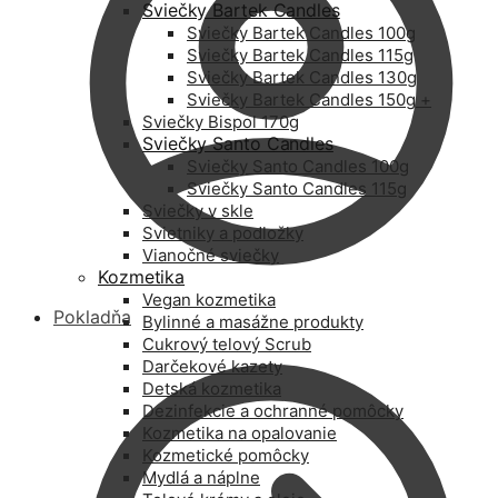
Sviečky Bartek Candles
Sviečky Bartek Candles 100g
Sviečky Bartek Candles 115g
Sviečky Bartek Candles 130g
Sviečky Bartek Candles 150g +
Sviečky Bispol 170g
Sviečky Santo Candles
Sviečky Santo Candles 100g
Sviečky Santo Candles 115g
Sviečky v skle
Svietniky a podložky
Vianočné sviečky
Kozmetika
Vegan kozmetika
Pokladňa
Bylinné a masážne produkty
Cukrový telový Scrub
Darčekové kazety
Detská kozmetika
Dezinfekcie a ochranné pomôcky
Kozmetika na opalovanie
Kozmetické pomôcky
Mydlá a náplne