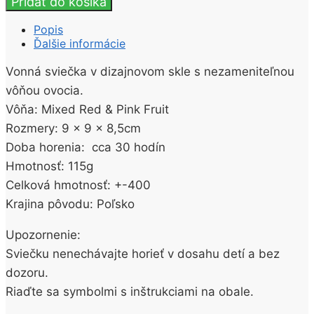
Pridať do košíka
sviečka
v
Popis
skle
Ďalšie informácie
Mixed
Red
Vonná sviečka v dizajnovom skle s nezameniteľnou
&
vôňou ovocia.
Pink
Fruit
Vôňa: Mixed Red & Pink Fruit
115g
Rozmery: 9 x 9 x 8,5cm
Doba horenia: cca 30 hodín
Hmotnosť: 115g
Celková hmotnosť: +-400
Krajina pôvodu: Poľsko
Upozornenie:
Sviečku nenechávajte horieť v dosahu detí a bez
dozoru.
Riaďte sa symbolmi s inštrukciami na obale.