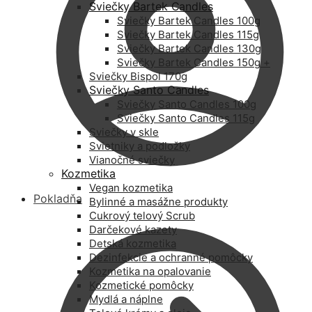
Sviečky Bartek Candles
Sviečky Bartek Candles 100g
Sviečky Bartek Candles 115g
Sviečky Bartek Candles 130g
Sviečky Bartek Candles 150g +
Sviečky Bispol 170g
Sviečky Santo Candles
Sviečky Santo Candles 100g
Sviečky Santo Candles 115g
Sviečky v skle
Svietniky a podložky
Vianočné sviečky
Kozmetika
Vegan kozmetika
Pokladňa
Bylinné a masážne produkty
Cukrový telový Scrub
Darčekové kazety
Detská kozmetika
Dezinfekcie a ochranné pomôcky
Kozmetika na opalovanie
Kozmetické pomôcky
Mydlá a náplne