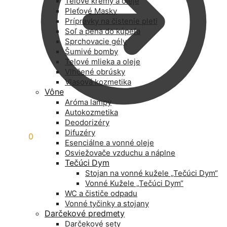
Telové krémy a oleje
Pleťové Masky
Prípravky na čistenie pleti
Soľ a pena do kúpeľa
Sprchovacie gély
Šumivé bomby
Telové mlieka a oleje
Vlhčené obrúsky
Vlasová kozmetika
Vône
Aróma lampy
Autokozmetika
Deodorizéry
Difuzéry
0,00
€
0
Esenciálne a vonné oleje
Osviežovače vzduchu a náplne
Tečúci Dym
Stojan na vonné kužele „Tečúci Dym“
Vonné Kužele „Tečúci Dym“
WC a čističe odpadu
Vonné tyčinky a stojany
Darčekové predmety
Darčekové sety