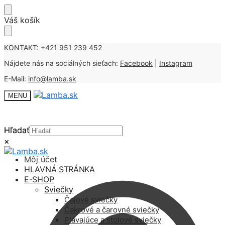
Skip
Skip
Váš košík
to
to
navigation
content
KONTAKT: +421 951 239 452
Nájdete nás na sociálných sieťach:
Facebook
|
Instagram
E-Mail:
info@lamba.sk
MENU
Hľadať
Hľadať
×
×
Môj účet
HLAVNÁ STRÁNKA
E-SHOP
Sviečky
Čajové sviečky
Čakrové a čarovné sviečky
Plávajúce a stolové sviečky