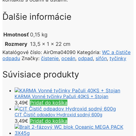
Ďalšie informácie
Hmotnosť
0,15 kg
Rozmery
13,5 × 1 × 22 cm
Katalógové číslo:
AirOma04090
Kategória:
WC a čističe
odpadu
Značky:
čistenie
,
oceán
,
odpad
,
sifón
,
tyčinky
Súvisiace produkty
KARMA Vonné tyčinky Pačuli 40KS + Stojan
3,49
€
Pridať do košíka
CIT Čistič odpadov Hydroxid sodný 600g
3,49
€
Pridať do košíka