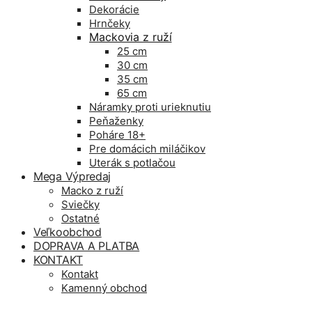
Dekorácie
Hrnčeky
Mackovia z ruží
25 cm
30 cm
35 cm
65 cm
Náramky proti urieknutiu
Peňaženky
Poháre 18+
Pre domácich miláčikov
Uterák s potlačou
Mega Výpredaj
Macko z ruží
Sviečky
Ostatné
Veľkoobchod
DOPRAVA A PLATBA
KONTAKT
Kontakt
Kamenný obchod