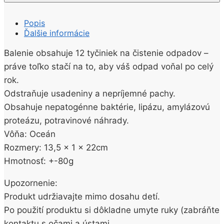
Popis
Ďalšie informácie
Balenie obsahuje 12 tyčiniek na čistenie odpadov –
práve toľko stačí na to, aby váš odpad voňal po celý
rok.
Odstraňuje usadeniny a nepríjemné pachy.
Obsahuje nepatogénne baktérie, lipázu, amylázovú
proteázu, potravinové náhrady.
Vôňa: Oceán
Rozmery: 13,5 x 1 x 22cm
Hmotnosť: +-80g
Upozornenie:
Produkt udržiavajte mimo dosahu detí.
Po použití produktu si dôkladne umyte ruky (zabráňte
kontaktu s očami a ústami.