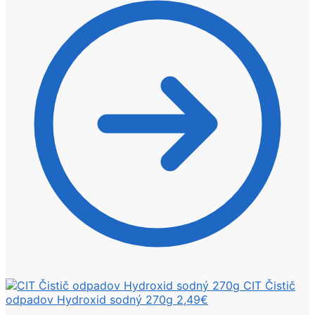
CIT Čistič
odpadov Hydroxid sodný 270g
2,49
€