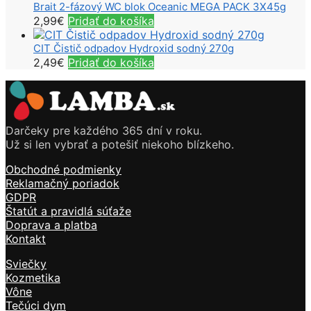
Brait 2-fázový WC blok Oceanic MEGA PACK 3X45g
2,99
€
Pridať do košíka
CIT Čistič odpadov Hydroxid sodný 270g
2,49
€
Pridať do košíka
Darčeky pre každého 365 dní v roku.
Už si len vybrať a potešiť niekoho blízkeho.
Obchodné podmienky
Reklamačný poriadok
GDPR
Štatút a pravidlá súťaže
Doprava a platba
Kontakt
Sviečky
Kozmetika
Vône
Tečúci dym