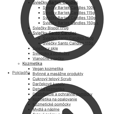
Sviečky Bartek Candles
Sviečky Bartek Candles 100g
Sviečky Bartek Candles 115g
Sviečky Bartek Candles 130g
Sviečky Bartek Candles 150g +
Sviečky Bispol 170g
Sviečky Santo Candles
Sviečky Santo Candles 100g
Sviečky Santo Candles 115g
Sviečky v skle
Svietniky a podložky
Vianočné sviečky
Kozmetika
Vegan kozmetika
Pokladňa
Bylinné a masážne produkty
Cukrový telový Scrub
Darčekové kazety
Detská kozmetika
Dezinfekcie a ochranné pomôcky
Kozmetika na opalovanie
Kozmetické pomôcky
Mydlá a náplne