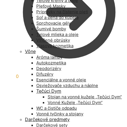
Telové krémy a oleje
Pleťové Masky
Prípravky na čistenie pleti
Soľ a pena do kúpeľa
Sprchovacie gély
Šumivé bomby
Telové mlieka a oleje
Vlhčené obrúsky
Vlasová kozmetika
Vône
Aróma lampy
Autokozmetika
Deodorizéry
Difuzéry
0,00
€
0
Esenciálne a vonné oleje
Osviežovače vzduchu a náplne
Tečúci Dym
Stojan na vonné kužele „Tečúci Dym“
Vonné Kužele „Tečúci Dym“
WC a čističe odpadu
Vonné tyčinky a stojany
Darčekové predmety
Darčekové sety