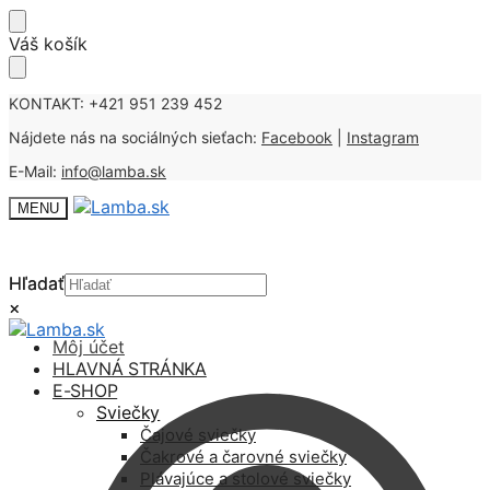
Skip
Skip
Váš košík
to
to
navigation
content
KONTAKT: +421 951 239 452
Nájdete nás na sociálných sieťach:
Facebook
|
Instagram
E-Mail:
info@lamba.sk
MENU
Hľadať
Hľadať
×
×
Môj účet
HLAVNÁ STRÁNKA
E-SHOP
Sviečky
Čajové sviečky
Čakrové a čarovné sviečky
Plávajúce a stolové sviečky