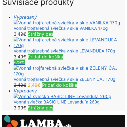
Súvisiace produkty
Vypredaný
Vonná trojfarebná sviečka v skle VANILKA 170g
3,49
€
Strážny pes
Vonná trojfarebná sviečka v skle LEVANDUĽA 170g
3,49
€
Pridať do košíka
-29%
Vonná trojfarebná sviečka v skle ZELENÝ ČAJ 170g
Pôvodná
Aktuálna
3,49
€
2,49
€
Pridať do košíka
cena
cena
Vypredaný
bola:
je:
3,49€.
2,49€.
Vonná sviečka BASIC LINE Levanduľa 260g
3,99
€
Strážny pes