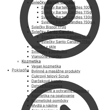
Sviečky Bartek Candles
Sviečky Bartek Candles 100g
Sviečky Bartek Candles 115g
Sviečky Bartek Candles 130g
Sviečky Bartek Candles 150g +
Sviečky Bispol 170g
Sviečky Santo Candles
Sviečky Santo Candles 100g
Sviečky Santo Candles 115g
Sviečky v skle
Svietniky a podložky
Vianočné sviečky
Kozmetika
Vegan kozmetika
Pokladňa
Bylinné a masážne produkty
Cukrový telový Scrub
Darčekové kazety
Detská kozmetika
Dezinfekcie a ochranné pomôcky
Kozmetika na opalovanie
Kozmetické pomôcky
Mydlá a náplne