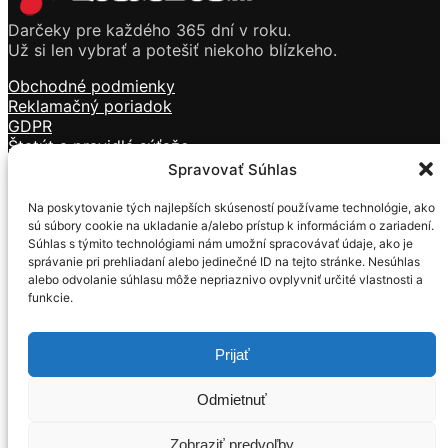
Darčeky pre každého 365 dní v roku.
Už si len vybrať a potešiť niekoho blízkeho.
Obchodné podmienky
Reklamačný poriadok
GDPR
Štatút a pravidlá súťaže
Doprava a platba
Spravovať Súhlas
Kontakt
Na poskytovanie tých najlepších skúseností používame technológie, ako
Sviečky
sú súbory cookie na ukladanie a/alebo prístup k informáciám o zariadení.
Kozmetika
Súhlas s týmito technológiami nám umožní spracovávať údaje, ako je
Vône
správanie pri prehliadaní alebo jedinečné ID na tejto stránke. Nesúhlas
Tečúci dym
alebo odvolanie súhlasu môže nepriaznivo ovplyvniť určité vlastnosti a
funkcie.
Darčekové predmety
Mackovia z ruží
Prijať
Formulár na ODSTÚPENIE OD ZMLUVY
Formulár na REKLAMÁCIU
Odmietnuť
© 2019 – 2022 Lamba.sk | Internetový obchod so
sviečkami, kozmetikou, darčekovými predmetmi –
Zobraziť predvoľby