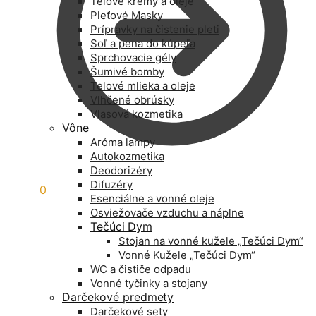
Telové krémy a oleje
Pleťové Masky
Prípravky na čistenie pleti
Soľ a pena do kúpeľa
Sprchovacie gély
Šumivé bomby
Telové mlieka a oleje
Vlhčené obrúsky
Vlasová kozmetika
Vône
Aróma lampy
Autokozmetika
Deodorizéry
Difuzéry
0,00
€
0
Esenciálne a vonné oleje
Osviežovače vzduchu a náplne
Tečúci Dym
Stojan na vonné kužele „Tečúci Dym“
Vonné Kužele „Tečúci Dym“
WC a čističe odpadu
Vonné tyčinky a stojany
Darčekové predmety
Darčekové sety