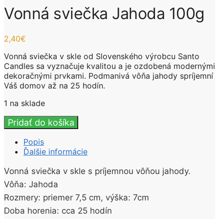
Vonná sviečka Jahoda 100g
2,40
€
Vonná sviečka v skle od Slovenského výrobcu Santo
Candles sa vyznačuje kvalitou a je ozdobená modernými
dekoračnými prvkami. Podmanivá vôňa jahody spríjemní
Váš domov až na 25 hodín.
1 na sklade
množstvo
Pridať do košíka
Vonná
sviečka
Popis
Jahoda
Ďalšie informácie
100g
Vonná sviečka v skle s príjemnou vôňou jahody.
Vôňa: Jahoda
Rozmery: priemer 7,5 cm, výška: 7cm
Doba horenia: cca 25 hodín