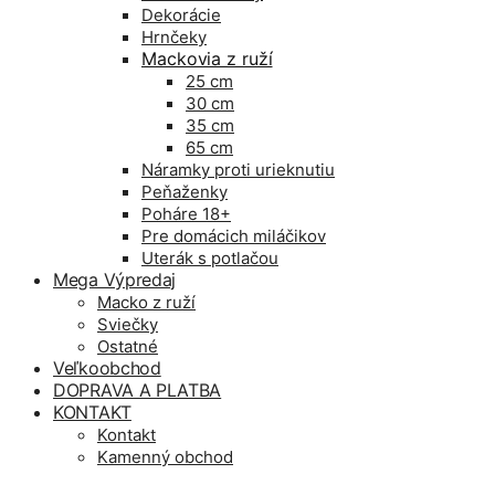
Dekorácie
Hrnčeky
Mackovia z ruží
25 cm
30 cm
35 cm
65 cm
Náramky proti urieknutiu
Peňaženky
Poháre 18+
Pre domácich miláčikov
Uterák s potlačou
Mega Výpredaj
Macko z ruží
Sviečky
Ostatné
Veľkoobchod
DOPRAVA A PLATBA
KONTAKT
Kontakt
Kamenný obchod