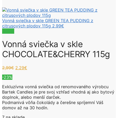
Vonná sviečka v skle GREEN TEA PUDDING z
citrusových plodov 115g
2,99
€
Zľava!
Vonná sviečka v skle
CHOCOLATE&CHERRY 115g
Pôvodná
Aktuálna
2,99
€
2,29
€
cena
cena
-23%
bola:
je:
2,99€.
2,29€.
Exkluzívna vonná sviečka od renomovaného výrobcu
Bartek Candles je pre svoj vzhľad vhodná aj ako bytový
doplnok, alebo menší darček.
Podmanivá vôňa čokolády a čerešne spríjemní Váš
domov až na 30 hodín.
7 na sklade