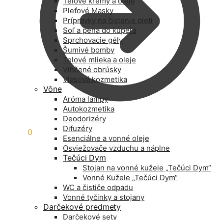
Telové krémy a oleje
Pleťové Masky
Prípravky na čistenie pleti
Soľ a pena do kúpeľa
Sprchovacie gély
Šumivé bomby
Telové mlieka a oleje
Vlhčené obrúsky
Vlasová kozmetika
Vône
Aróma lampy
Autokozmetika
Deodorizéry
Difuzéry
0,00
€
0
Esenciálne a vonné oleje
Osviežovače vzduchu a náplne
Tečúci Dym
Stojan na vonné kužele „Tečúci Dym“
Vonné Kužele „Tečúci Dym“
WC a čističe odpadu
Vonné tyčinky a stojany
Darčekové predmety
Darčekové sety