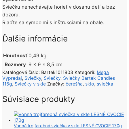
Sviečku nenechávajte horieť v dosahu detí a bez
dozoru.
Riaďte sa symbolmi s inštrukciami na obale.
Ďalšie informácie
Hmotnosť
0,49 kg
Rozmery
9 × 9 × 8,5 cm
Katalógové číslo:
Bartek1011803
Kategórií:
Mega
Výpredaj
,
Sviečky
,
Sviečky
,
Sviečky Bartek Candles
115g
,
Sviečky v skle
Značky:
čerešňa
,
sklo
,
sviečka
Súvisiace produkty
Vonná trojfarebná sviečka v skle LESNÉ OVOCIE 170g