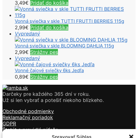
3,49
€
Pridať do košíka
Vonná sviečka v skle TUTTI FRUTTI BERRIES 115g
2,99
€
Pridať do košíka
Vypredaný
Vonná sviečka v skle BLOOMING DAHLIA 115g
2,99
€
Strážny pes
Vypredaný
Vonné čajové sviečky 6ks Jedľa
0,89
€
Strážny pes
Darčeky pre každého 365 dní v roku.
Už si len vybrať a potešiť niekoho blízkeho.
Obchodné podmienky
Reklamačný poriadok
GDPR
Štatút a pravidlá súťaže
Doprava a platba
Spravovať Súhlas