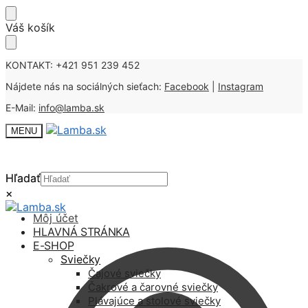
Skip
Skip
Váš košík
to
to
navigation
content
KONTAKT: +421 951 239 452
Nájdete nás na sociálných sieťach:
Facebook
|
Instagram
E-Mail:
info@lamba.sk
MENU
Hľadať
Hľadať
×
×
Môj účet
HLAVNÁ STRÁNKA
E-SHOP
Sviečky
Čajové sviečky
Čakrové a čarovné sviečky
Plávajúce a stolové sviečky