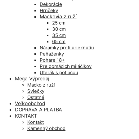
Dekorácie
Hrnčeky
Mackovia z ruží
25 cm
30 cm
35 cm
65 cm
Náramky proti urieknutiu
Peňaženky
Poháre 18+
Pre domácich miláčikov
Uterák s potlačou
Mega Výpredaj
Macko z ruží
Sviečky
Ostatné
Veľkoobchod
DOPRAVA A PLATBA
KONTAKT
Kontakt
Kamenný obchod