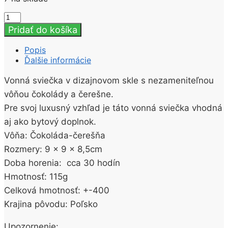
množstvo
Vonná
Pridať do košíka
sviečka
v
Popis
skle
Ďalšie informácie
CHOCOLATE&CHERRY
115g
Vonná sviečka v dizajnovom skle s nezameniteľnou
vôňou čokolády a čerešne.
Pre svoj luxusný vzhľad je táto vonná sviečka vhodná
aj ako bytový doplnok.
Vôňa: Čokoláda-čerešňa
Rozmery: 9 x 9 x 8,5cm
Doba horenia: cca 30 hodín
Hmotnosť: 115g
Celková hmotnosť: +-400
Krajina pôvodu: Poľsko
Upozornenie: