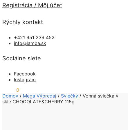
Registrácia / Môj účet
Rýchly kontakt
+421 951 239 452
info@lamba.sk
Sociálne siete
Facebook
Instagram
0,00
€
0
Domov
/
Mega Výpredaj
/
Sviečky
/
Vonná sviečka v
skle CHOCOLATE&CHERRY 115g