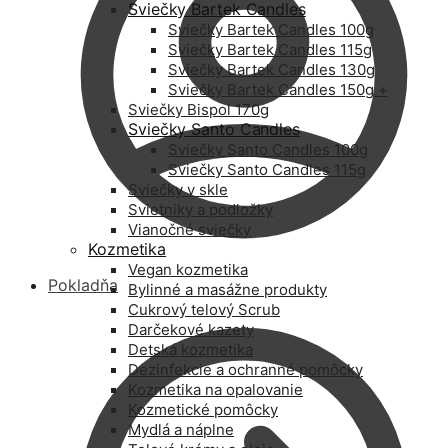
Sviečky Bartek Candles
Sviečky Bartek Candles 100g
Sviečky Bartek Candles 115g
Sviečky Bartek Candles 130g
Sviečky Bartek Candles 150g +
Sviečky Bispol 170g
Sviečky Santo Candles
Sviečky Santo Candles 100g
Sviečky Santo Candles 115g
Sviečky v skle
Svietniky a podložky
Vianočné sviečky
Kozmetika
Vegan kozmetika
Pokladňa
Bylinné a masážne produkty
Cukrový telový Scrub
Darčekové kazety
Detská kozmetika
Dezinfekcie a ochranné pomôcky
Kozmetika na opalovanie
Kozmetické pomôcky
Mydlá a náplne