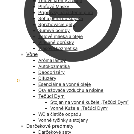
Telové krémy a oleje
Pleťové Masky
Prípravky na čistenie pleti
Soľ a pena do kúpeľa
Sprchovacie gély
Šumivé bomby
Telové mlieka a oleje
Vlhčené obrúsky
Vlasová kozmetika
Vône
Aróma lampy
Autokozmetika
Deodorizéry
Difuzéry
0,00
€
0
Esenciálne a vonné oleje
Osviežovače vzduchu a náplne
Tečúci Dym
Stojan na vonné kužele „Tečúci Dym“
Vonné Kužele „Tečúci Dym“
WC a čističe odpadu
Vonné tyčinky a stojany
Darčekové predmety
Darčekové sety