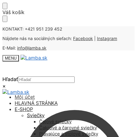
Skip
Skip
Váš košík
to
to
navigation
content
KONTAKT: +421 951 239 452
Nájdete nás na sociálných sieťach:
Facebook
|
Instagram
E-Mail:
info@lamba.sk
MENU
Hľadať
Hľadať
×
×
Môj účet
HLAVNÁ STRÁNKA
E-SHOP
Sviečky
Čajové sviečky
Čakrové a čarovné sviečky
Plávajúce a stolové sviečky