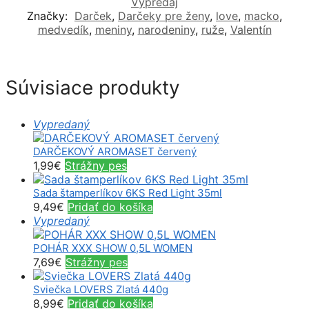
Výpredaj
Značky:
Darček
,
Darčeky pre ženy
,
love
,
macko
,
medvedík
,
meniny
,
narodeniny
,
ruže
,
Valentín
Súvisiace produkty
Vypredaný
DARČEKOVÝ AROMASET červený
1,99
€
Strážny pes
Sada štamperlíkov 6KS Red Light 35ml
9,49
€
Pridať do košíka
Vypredaný
POHÁR XXX SHOW 0,5L WOMEN
7,69
€
Strážny pes
Sviečka LOVERS Zlatá 440g
8,99
€
Pridať do košíka