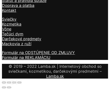
Štatút a pravidlá súťaže
Doprava a platba
Kontakt
Sviečky
Kozmetika
Vône
Tečúci dym
Darčekové predmety
Mackovia z ruží
Formulár na ODSTÚPENIE OD ZMLUVY
Formulár na REKLAMÁCIU
© 2019 – 2022 Lamba.sk | Internetový obchod so
sviečkami, kozmetikou, darčekovými predmetmi –
Lamba.sk