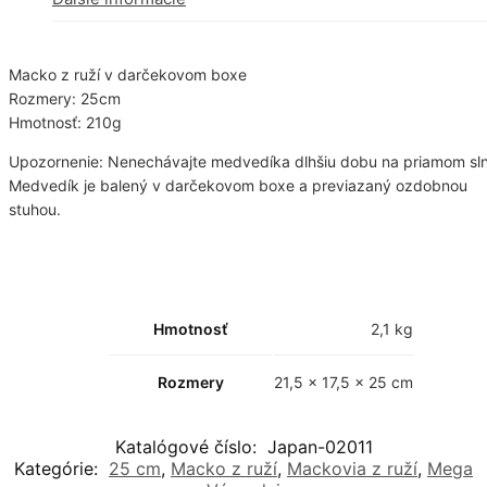
Macko z ruží v darčekovom boxe
Rozmery: 25cm
Hmotnosť: 210g
Upozornenie: Nenechávajte medvedíka dlhšiu dobu na priamom sl
Medvedík je balený v darčekovom boxe a previazaný ozdobnou
stuhou.
Hmotnosť
2,1 kg
Rozmery
21,5 × 17,5 × 25 cm
Katalógové číslo:
Japan-02011
Kategórie:
25 cm
,
Macko z ruží
,
Mackovia z ruží
,
Mega