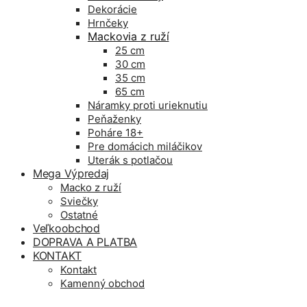
Dekorácie
Hrnčeky
Mackovia z ruží
25 cm
30 cm
35 cm
65 cm
Náramky proti urieknutiu
Peňaženky
Poháre 18+
Pre domácich miláčikov
Uterák s potlačou
Mega Výpredaj
Macko z ruží
Sviečky
Ostatné
Veľkoobchod
DOPRAVA A PLATBA
KONTAKT
Kontakt
Kamenný obchod