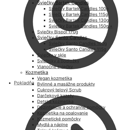
Sviečky Bartek Candles
Sviečky Bartek Candles 100g
Sviečky Bartek Candles 115g
Sviečky Bartek Candles 130g
Sviečky Bartek Candles 150g +
Sviečky Bispol 170g
Sviečky Santo Candles
Sviečky Santo Candles 100g
Sviečky Santo Candles 115g
Sviečky v skle
Svietniky a podložky
Vianočné sviečky
Kozmetika
Vegan kozmetika
Pokladňa
Bylinné a masážne produkty
Cukrový telový Scrub
Darčekové kazety
Detská kozmetika
Dezinfekcie a ochranné pomôcky
Kozmetika na opalovanie
Kozmetické pomôcky
Mydlá a náplne