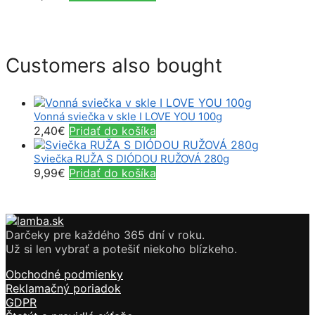
Customers also bought
Vonná sviečka v skle I LOVE YOU 100g
2,40
€
Pridať do košíka
Sviečka RUŽA S DIÓDOU RUŽOVÁ 280g
9,99
€
Pridať do košíka
Darčeky pre každého 365 dní v roku.
Už si len vybrať a potešiť niekoho blízkeho.
Obchodné podmienky
Reklamačný poriadok
GDPR