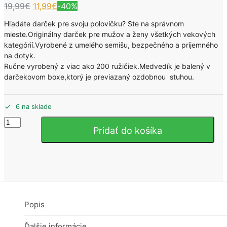
Pôvodná
Aktuálna
19,99
€
11,99
€
-40%
cena
cena
Hľadáte darček pre svoju polovičku? Ste na správnom
bola:
je:
mieste.Originálny darček pre mužov a ženy všetkých vekových
19,99€.
11,99€.
kategórií.Vyrobené z umelého semišu, bezpečného a príjemného
na dotyk.
Ručne vyrobený z viac ako 200 ružičiek.Medvedík je balený v
darčekovom boxe,ktorý je previazaný ozdobnou stuhou.
6 na sklade
množstvo
Pridať do košíka
Macko
z
ruží
v
darčekovom
boxe
25cm
RUŽOVÝ
Popis
Ďalšie informácie