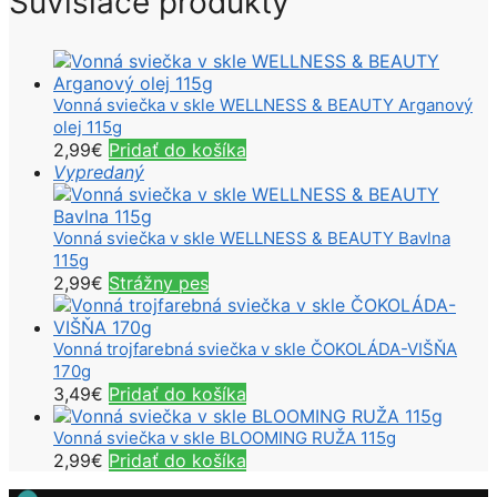
Súvisiace produkty
Vonná sviečka v skle WELLNESS & BEAUTY Arganový
olej 115g
2,99
€
Pridať do košíka
Vypredaný
Vonná sviečka v skle WELLNESS & BEAUTY Bavlna
115g
2,99
€
Strážny pes
Vonná trojfarebná sviečka v skle ČOKOLÁDA-VIŠŇA
170g
3,49
€
Pridať do košíka
Vonná sviečka v skle BLOOMING RUŽA 115g
2,99
€
Pridať do košíka