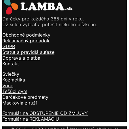
Darčeky pre každého 365 dní v roku.
Už si len vybrať a potešiť niekoho blízkeho.
Obchodné podmienky
Reklamačný poriadok
GDPR
Štatút a pravidlá súťaže
Doprava a platba
Kontakt
Sviečky
Kozmetika
Vône
Tečúci dym
Darčekové predmety
Mackovia z ruží
Formulár na ODSTÚPENIE OD ZMLUVY
Formulár na REKLAMÁCIU