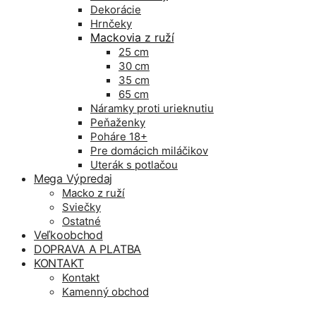
Dekorácie
Hrnčeky
Mackovia z ruží
25 cm
30 cm
35 cm
65 cm
Náramky proti urieknutiu
Peňaženky
Poháre 18+
Pre domácich miláčikov
Uterák s potlačou
Mega Výpredaj
Macko z ruží
Sviečky
Ostatné
Veľkoobchod
DOPRAVA A PLATBA
KONTAKT
Kontakt
Kamenný obchod