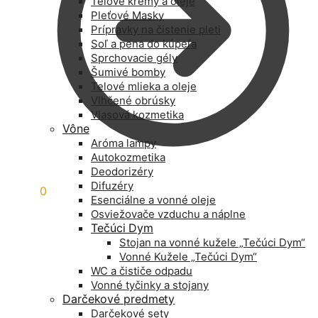
Telové krémy a oleje
Pleťové Masky
Prípravky na čistenie pleti
Soľ a pena do kúpeľa
Sprchovacie gély
Šumivé bomby
Telové mlieka a oleje
Vlhčené obrúsky
Vlasová kozmetika
Vône
Aróma lampy
Autokozmetika
Deodorizéry
Difuzéry
0,00
€
0
Esenciálne a vonné oleje
Osviežovače vzduchu a náplne
Tečúci Dym
Stojan na vonné kužele „Tečúci Dym“
Vonné Kužele „Tečúci Dym“
WC a čističe odpadu
Vonné tyčinky a stojany
Darčekové predmety
Darčekové sety