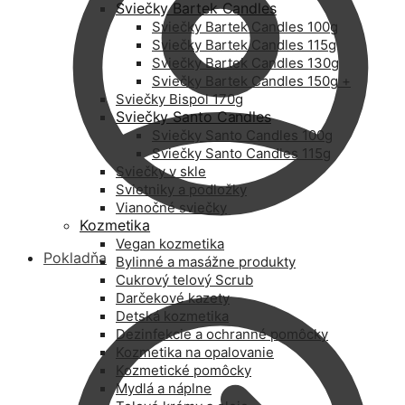
Sviečky Bartek Candles
Sviečky Bartek Candles 100g
Sviečky Bartek Candles 115g
Sviečky Bartek Candles 130g
Sviečky Bartek Candles 150g +
Sviečky Bispol 170g
Sviečky Santo Candles
Sviečky Santo Candles 100g
Sviečky Santo Candles 115g
Sviečky v skle
Svietniky a podložky
Vianočné sviečky
Kozmetika
Vegan kozmetika
Pokladňa
Bylinné a masážne produkty
Cukrový telový Scrub
Darčekové kazety
Detská kozmetika
Dezinfekcie a ochranné pomôcky
Kozmetika na opalovanie
Kozmetické pomôcky
Mydlá a náplne