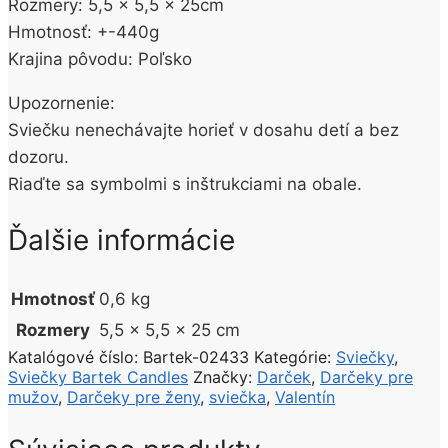
Rozmery: 5,5 x 5,5 x 25cm
Hmotnosť: +-440g
Krajina pôvodu: Poľsko
Upozornenie:
Sviečku nenechávajte horieť v dosahu detí a bez
dozoru.
Riaďte sa symbolmi s inštrukciami na obale.
Ďalšie informácie
Hmotnosť
0,6 kg
Rozmery
5,5 × 5,5 × 25 cm
Katalógové číslo:
Bartek-02433
Kategórie:
Sviečky
,
Sviečky Bartek Candles
Značky:
Darček
,
Darčeky pre
mužov
,
Darčeky pre ženy
,
sviečka
,
Valentín