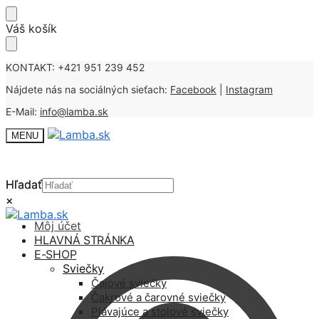
Skip
Skip
Váš košík
to
to
navigation
content
KONTAKT: +421 951 239 452
Nájdete nás na sociálných sieťach:
Facebook
|
Instagram
E-Mail:
info@lamba.sk
MENU
Hľadať
Hľadať
×
×
Môj účet
HLAVNÁ STRÁNKA
E-SHOP
Sviečky
Čajové sviečky
Čakrové a čarovné sviečky
Plávajúce a stolové sviečky