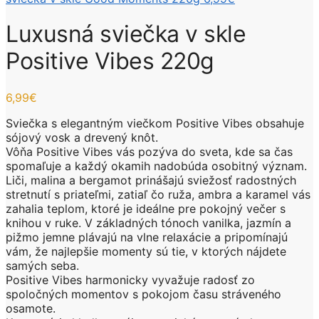
Luxusná sviečka v skle
Positive Vibes 220g
6,99
€
Sviečka s elegantným viečkom Positive Vibes obsahuje
sójový vosk a drevený knôt.
Vôňa Positive Vibes vás pozýva do sveta, kde sa čas
spomaľuje a každý okamih nadobúda osobitný význam.
Liči, malina a bergamot prinášajú sviežosť radostných
stretnutí s priateľmi, zatiaľ čo ruža, ambra a karamel vás
zahalia teplom, ktoré je ideálne pre pokojný večer s
knihou v ruke. V základných tónoch vanilka, jazmín a
pižmo jemne plávajú na vlne relaxácie a pripomínajú
vám, že najlepšie momenty sú tie, v ktorých nájdete
samých seba.
Positive Vibes harmonicky vyvažuje radosť zo
spoločných momentov s pokojom času stráveného
osamote.