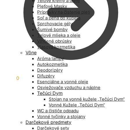
Telové krémy a oleje
Pleťové Masky
Prípravky na čistenie pleti
Soľ a pena do kúpeľa
Sprchovacie gély
Šumivé bomby
Telové mlieka a oleje
Vlhčené obrúsky
Vlasová kozmetika
Vône
Aróma lampy
Autokozmetika
Deodorizéry
Difuzéry
0,00
€
0
Esenciálne a vonné oleje
Osviežovače vzduchu a náplne
Tečúci Dym
Stojan na vonné kužele „Tečúci Dym“
Vonné Kužele „Tečúci Dym“
WC a čističe odpadu
Vonné tyčinky a stojany
Darčekové predmety
Darčekové sety