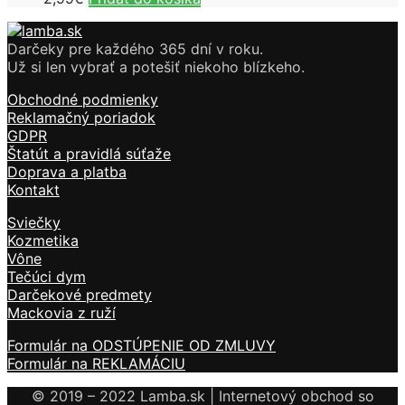
Darčeky pre každého 365 dní v roku.
Už si len vybrať a potešiť niekoho blízkeho.
Obchodné podmienky
Reklamačný poriadok
GDPR
Štatút a pravidlá súťaže
Doprava a platba
Kontakt
Sviečky
Kozmetika
Vône
Tečúci dym
Darčekové predmety
Mackovia z ruží
Formulár na ODSTÚPENIE OD ZMLUVY
Formulár na REKLAMÁCIU
© 2019 – 2022 Lamba.sk | Internetový obchod so