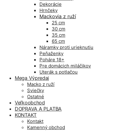
Dekorácie
Hrnčeky
Mackovia z ruží
25 cm
30 cm
35 cm
65 cm
Náramky proti urieknutiu
Peňaženky
Poháre 18+
Pre domácich miláčikov
Uterák s potlačou
Mega Výpredaj
Macko z ruží
Sviečky
Ostatné
Veľkoobchod
DOPRAVA A PLATBA
KONTAKT
Kontakt
Kamenný obchod