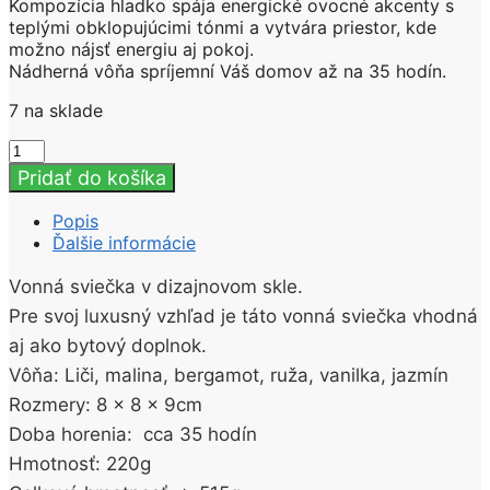
Kompozícia hladko spája energické ovocné akcenty s
teplými obklopujúcimi tónmi a vytvára priestor, kde
možno nájsť energiu aj pokoj.
Nádherná vôňa spríjemní Váš domov až na 35 hodín.
7 na sklade
množstvo
Luxusná
Pridať do košíka
sviečka
v
Popis
skle
Ďalšie informácie
Positive
Vibes
Vonná sviečka v dizajnovom skle.
220g
Pre svoj luxusný vzhľad je táto vonná sviečka vhodná
aj ako bytový doplnok.
Vôňa: Liči, malina, bergamot, ruža, vanilka, jazmín
Rozmery: 8 x 8 x 9cm
Doba horenia: cca 35 hodín
Hmotnosť: 220g