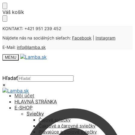
Skip
Skip
Váš košík
to
to
navigation
content
KONTAKT: +421 951 239 452
Nájdete nás na sociálných sieťach:
Facebook
|
Instagram
E-Mail:
info@lamba.sk
MENU
Hľadať
Hľadať
×
×
Môj účet
HLAVNÁ STRÁNKA
E-SHOP
Sviečky
Čajové sviečky
Čakrové a čarovné sviečky
Plávajúce a stolové sviečky