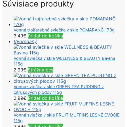
Súvisiace produkty
Vonná trojfarebná sviečka v skle POMARANČ 170g
3,49
€
Pridať do košíka
Vypredaný
Vonná sviečka v skle WELLNESS & BEAUTY Bavlna
115g
2,99
€
Strážny pes
Vonná sviečka v skle GREEN TEA PUDDING z
citrusových plodov 115g
2,99
€
Pridať do košíka
Vonná sviečka v skle FRUIT MUFFINS LESNÉ OVOCIE
115g
2,99
€
Pridať do košíka