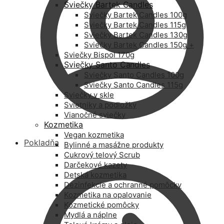
Sviečky Bartek Candles
Sviečky Bartek Candles 100g
Sviečky Bartek Candles 115g
Sviečky Bartek Candles 130g
Sviečky Bartek Candles 150g +
Sviečky Bispol 170g
Sviečky Santo Candles
Sviečky Santo Candles 100g
Sviečky Santo Candles 115g
Sviečky v skle
Svietniky a podložky
Vianočné sviečky
Kozmetika
Vegan kozmetika
Pokladňa
Bylinné a masážne produkty
Cukrový telový Scrub
Darčekové kazety
Detská kozmetika
Dezinfekcie a ochranné pomôcky
Kozmetika na opalovanie
Kozmetické pomôcky
Mydlá a náplne