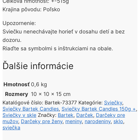
Celková hmotnosť: +-515g
Krajina pôvodu: Poľsko
Upozornenie:
Sviečku nenechávajte horieť v dosahu detí a bez
dozoru.
Riaďte sa symbolmi s inštrukciami na obale.
Ďalšie informácie
Hmotnosť
0,6 kg
Rozmery
10 × 10 × 15 cm
Katalógové číslo:
Bartek-73377
Kategórie:
Sviečky
,
Sviečky Bartek Candles
,
Sviečky Bartek Candles 150g +
,
Sviečky v skle
Značky:
Bartek
,
Darček
,
Darčeky pre
mužov
,
Darčeky pre ženy
,
meniny
,
narodeniny
,
sklo
,
sviečka