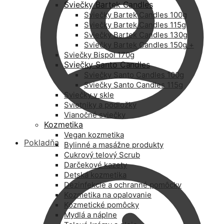
Sviečky Bartek Candles
Sviečky Bartek Candles 100g
Sviečky Bartek Candles 115g
Sviečky Bartek Candles 130g
Sviečky Bartek Candles 150g +
Sviečky Bispol 170g
Sviečky Santo Candles
Sviečky Santo Candles 100g
Sviečky Santo Candles 115g
Sviečky v skle
Svietniky a podložky
Vianočné sviečky
Kozmetika
Vegan kozmetika
Pokladňa
Bylinné a masážne produkty
Cukrový telový Scrub
Darčekové kazety
Detská kozmetika
Dezinfekcie a ochranné pomôcky
Kozmetika na opalovanie
Kozmetické pomôcky
Mydlá a náplne