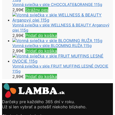
Vonná sviečka v skle CHOCOLATE&ORANGE 115g
2,99
€
Strážny pes
Vonná sviečka v skle WELLNESS & BEAUTY Arganový
olej 115g
2,99
€
Pridať do košíka
Vonná sviečka v skle BLOOMING RUŽA 115g
2,99
€
Pridať do košíka
Vonná sviečka v skle FRUIT MUFFINS LESNÉ OVOCIE
115g
2,99
€
Pridať do košíka
Darčeky pre každého 365 dní v roku.
Už si len vybrať a potešiť niekoho blízkeho.