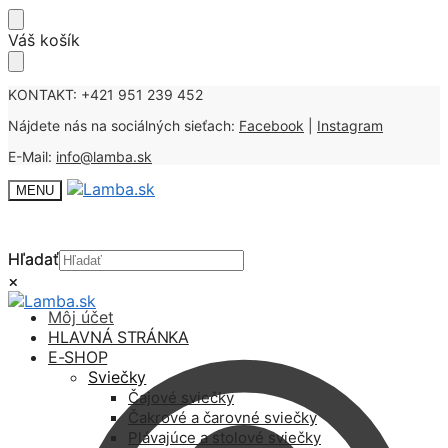
Skip
Skip
Váš košík
to
to
navigation
content
KONTAKT: +421 951 239 452
Nájdete nás na sociálných sieťach:
Facebook
|
Instagram
E-Mail:
info@lamba.sk
MENU
Hľadať
Hľadať
×
×
Môj účet
HLAVNÁ STRÁNKA
E-SHOP
Sviečky
Čajové sviečky
Čakrové a čarovné sviečky
Plávajúce a stolové sviečky