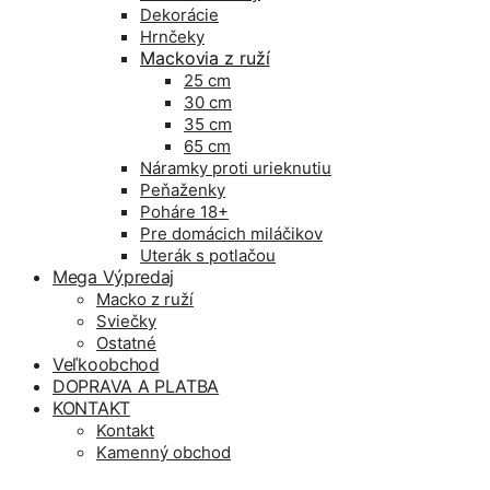
Dekorácie
Hrnčeky
Mackovia z ruží
25 cm
30 cm
35 cm
65 cm
Náramky proti urieknutiu
Peňaženky
Poháre 18+
Pre domácich miláčikov
Uterák s potlačou
Mega Výpredaj
Macko z ruží
Sviečky
Ostatné
Veľkoobchod
DOPRAVA A PLATBA
KONTAKT
Kontakt
Kamenný obchod