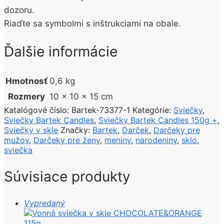
dozoru.
Riaďte sa symbolmi s inštrukciami na obale.
Ďalšie informácie
Hmotnosť
0,6 kg
Rozmery
10 × 10 × 15 cm
Katalógové číslo:
Bartek-73377-1
Kategórie:
Sviečky
,
Sviečky Bartek Candles
,
Sviečky Bartek Candles 150g +
,
Sviečky v skle
Značky:
Bartek
,
Darček
,
Darčeky pre
mužov
,
Darčeky pre ženy
,
meniny
,
narodeniny
,
sklo
,
sviečka
Súvisiace produkty
Vypredaný