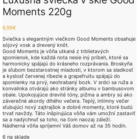
Moments 220g
6,99
€
Sviečka s elegantným viečkom Good Moments obsahuje
sójový vosk a drevený knôt.
Good Moments je vôňa utkaná z trblietavých
spomienok, kde každá nota nesie iný príbeh, ktoré sa
harmonicky spájajú do krásneho rozprávania. Broskyňa
je sľubom bezstarostnej mladosti, v ktorom sa sladkosť
a kyslosť červenej ríbezle a grapefruitu spájajú do
spomienky na prvý, neohrabaný bozk. V srdci sa ruža a
konvalinka otvárajú ako stránky albumu v bambusovom
obale. Upokojujúce drevité tóny, pižma a ambry sú ako
záverečné akordy dlhého večera. Teplý, intímny večer
sľubujúci nový zajtrajšok a dobré momenty, ktoré budú
trvať navždy. Táto inšpirujúca vôňa vám umožní zastaviť
sa a nadýchnuť sa toho, na čom naozaj záleží.
Nádherná vôňa spríjemní Váš domov až na 35 hodín.
6 na sklade