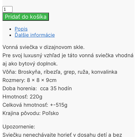
množstvo
Luxusná
Pridať do košíka
sviečka
v
Popis
skle
Ďalšie informácie
Good
Moments
Vonná sviečka v dizajnovom skle.
220g
Pre svoj luxusný vzhľad je táto vonná sviečka vhodná
aj ako bytový doplnok.
Vôňa: Broskyňa, ríbezľa, grep, ruža, konvalinka
Rozmery: 8 x 8 x 9cm
Doba horenia: cca 35 hodín
Hmotnosť: 220g
Celková hmotnosť: +-515g
Krajina pôvodu: Poľsko
Upozornenie:
Sviečku nenechávajte horieť v dosahu detí a bez