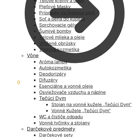
Telové krémy a oleje
Pleťové Masky
Prípravky na čistenie pleti
Soľ a pena do kúpeľa
Sprchovacie gély
Šumivé bomby
Telové mlieka a oleje
Vlhčené obrúsky
Vlasová kozmetika
Vône
Aróma lampy
Autokozmetika
Deodorizéry
Difuzéry
0,00
€
0
Esenciálne a vonné oleje
Osviežovače vzduchu a náplne
Tečúci Dym
Stojan na vonné kužele „Tečúci Dym“
Vonné Kužele „Tečúci Dym“
WC a čističe odpadu
Vonné tyčinky a stojany
Darčekové predmety
Darčekové sety