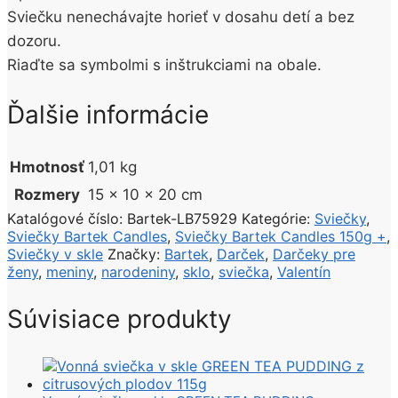
Sviečku nenechávajte horieť v dosahu detí a bez
dozoru.
Riaďte sa symbolmi s inštrukciami na obale.
Ďalšie informácie
Hmotnosť
1,01 kg
Rozmery
15 × 10 × 20 cm
Katalógové číslo:
Bartek-LB75929
Kategórie:
Sviečky
,
Sviečky Bartek Candles
,
Sviečky Bartek Candles 150g +
,
Sviečky v skle
Značky:
Bartek
,
Darček
,
Darčeky pre
ženy
,
meniny
,
narodeniny
,
sklo
,
sviečka
,
Valentín
Súvisiace produkty