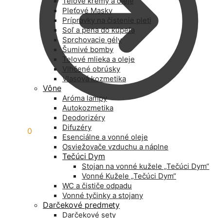
Telové krémy a oleje
Pleťové Masky
Prípravky na čistenie pleti
Soľ a pena do kúpeľa
Sprchovacie gély
Šumivé bomby
Telové mlieka a oleje
Vlhčené obrúsky
Vlasová kozmetika
Vône
Aróma lampy
Autokozmetika
Deodorizéry
Difuzéry
0,00
€
0
Esenciálne a vonné oleje
Osviežovače vzduchu a náplne
Tečúci Dym
Stojan na vonné kužele „Tečúci Dym“
Vonné Kužele „Tečúci Dym“
WC a čističe odpadu
Vonné tyčinky a stojany
Darčekové predmety
Darčekové sety