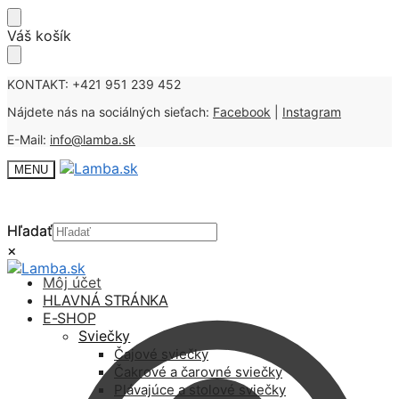
Skip
Skip
Váš košík
to
to
navigation
content
KONTAKT: +421 951 239 452
Nájdete nás na sociálných sieťach:
Facebook
|
Instagram
E-Mail:
info@lamba.sk
MENU
Hľadať
Hľadať
×
×
Môj účet
HLAVNÁ STRÁNKA
E-SHOP
Sviečky
Čajové sviečky
Čakrové a čarovné sviečky
Plávajúce a stolové sviečky