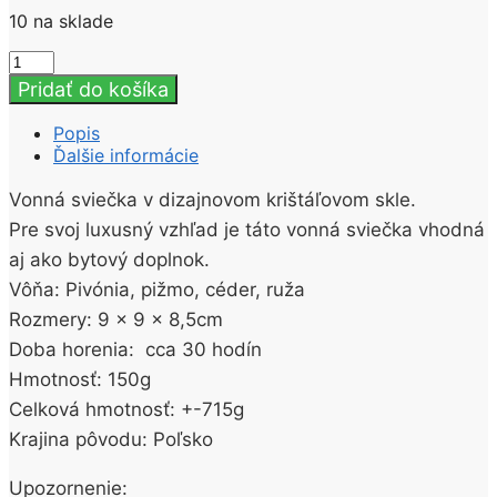
10 na sklade
množstvo
Luxury
Pridať do košíka
Bouquet
Luxusná
Popis
vonná
Ďalšie informácie
sviečka
v
Vonná sviečka v dizajnovom krištáľovom skle.
skle
Pre svoj luxusný vzhľad je táto vonná sviečka vhodná
Polnočná
pivónia
aj ako bytový doplnok.
150g
Vôňa: Pivónia, pižmo, céder, ruža
Rozmery: 9 x 9 x 8,5cm
Doba horenia: cca 30 hodín
Hmotnosť: 150g
Celková hmotnosť: +-715g
Krajina pôvodu: Poľsko
Upozornenie: