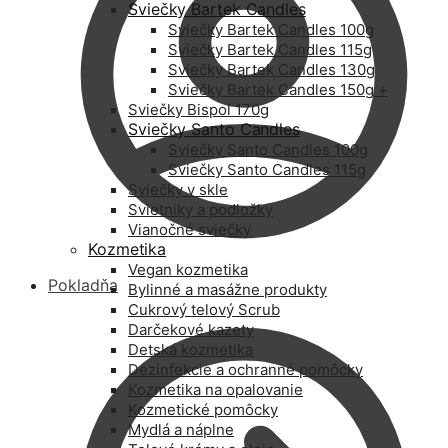
Sviečky Bartek Candles
Sviečky Bartek Candles 100g
Sviečky Bartek Candles 115g
Sviečky Bartek Candles 130g
Sviečky Bartek Candles 150g +
Sviečky Bispol 170g
Sviečky Santo Candles
Sviečky Santo Candles 100g
Sviečky Santo Candles 115g
Sviečky v skle
Svietniky a podložky
Vianočné sviečky
Kozmetika
Vegan kozmetika
Pokladňa
Bylinné a masážne produkty
Cukrový telový Scrub
Darčekové kazety
Detská kozmetika
Dezinfekcie a ochranné pomôcky
Kozmetika na opalovanie
Kozmetické pomôcky
Mydlá a náplne