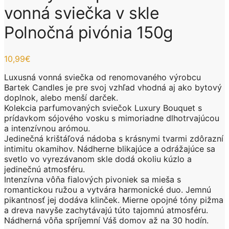
vonná sviečka v skle
Polnočná pivónia 150g
10,99
€
Luxusná vonná sviečka od renomovaného výrobcu
Bartek Candles je pre svoj vzhľad vhodná aj ako bytový
doplnok, alebo menší darček.
Kolekcia parfumovaných sviečok Luxury Bouquet s
prídavkom sójového vosku s mimoriadne dlhotrvajúcou
a intenzívnou arómou.
Jedinečná krištáľová nádoba s krásnymi tvarmi zdôrazní
intimitu okamihov. Nádherne blikajúce a odrážajúce sa
svetlo vo vyrezávanom skle dodá okoliu kúzlo a
jedinečnú atmosféru.
Intenzívna vôňa fialových pivoniek sa mieša s
romantickou ružou a vytvára harmonické duo. Jemnú
pikantnosť jej dodáva klinček. Mierne opojné tóny pižma
a dreva navyše zachytávajú túto tajomnú atmosféru.
Nádherná vôňa spríjemní Váš domov až na 30 hodín.