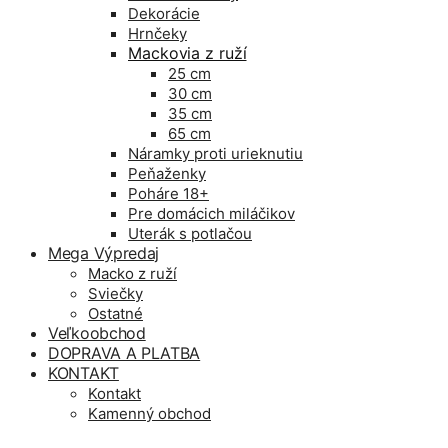
Dekorácie
Hrnčeky
Mackovia z ruží
25 cm
30 cm
35 cm
65 cm
Náramky proti urieknutiu
Peňaženky
Poháre 18+
Pre domácich miláčikov
Uterák s potlačou
Mega Výpredaj
Macko z ruží
Sviečky
Ostatné
Veľkoobchod
DOPRAVA A PLATBA
KONTAKT
Kontakt
Kamenný obchod