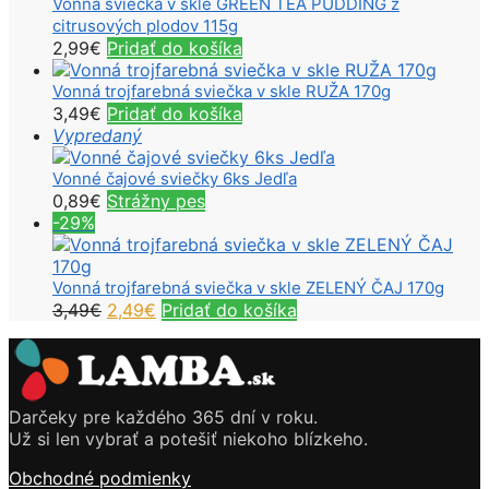
Vonná sviečka v skle GREEN TEA PUDDING z
citrusových plodov 115g
2,99
€
Pridať do košíka
Vonná trojfarebná sviečka v skle RUŽA 170g
3,49
€
Pridať do košíka
Vypredaný
Vonné čajové sviečky 6ks Jedľa
0,89
€
Strážny pes
-29%
Vonná trojfarebná sviečka v skle ZELENÝ ČAJ 170g
Pôvodná
Aktuálna
3,49
€
2,49
€
Pridať do košíka
cena
cena
bola:
je:
3,49€.
2,49€.
Darčeky pre každého 365 dní v roku.
Už si len vybrať a potešiť niekoho blízkeho.
Obchodné podmienky