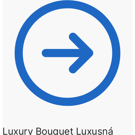
€
Luxury Bouquet Luxusná