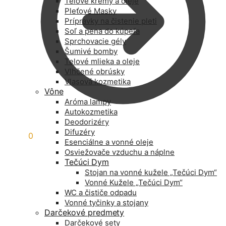
Telové krémy a oleje
Pleťové Masky
Prípravky na čistenie pleti
Soľ a pena do kúpeľa
Sprchovacie gély
Šumivé bomby
Telové mlieka a oleje
Vlhčené obrúsky
Vlasová kozmetika
Vône
Aróma lampy
Autokozmetika
Deodorizéry
Difuzéry
0,00
€
0
Esenciálne a vonné oleje
Osviežovače vzduchu a náplne
Tečúci Dym
Stojan na vonné kužele „Tečúci Dym“
Vonné Kužele „Tečúci Dym“
WC a čističe odpadu
Vonné tyčinky a stojany
Darčekové predmety
Darčekové sety