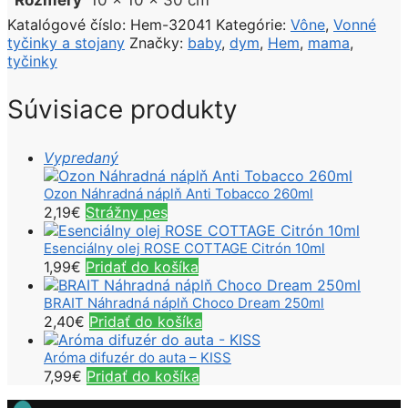
Rozmery
10 × 10 × 30 cm
Katalógové číslo:
Hem-32041
Kategórie:
Vône
,
Vonné
tyčinky a stojany
Značky:
baby
,
dym
,
Hem
,
mama
,
tyčinky
Súvisiace produkty
Vypredaný
Ozon Náhradná náplň Anti Tobacco 260ml
2,19
€
Strážny pes
Esenciálny olej ROSE COTTAGE Citrón 10ml
1,99
€
Pridať do košíka
BRAIT Náhradná náplň Choco Dream 250ml
2,40
€
Pridať do košíka
Aróma difuzér do auta – KISS
7,99
€
Pridať do košíka