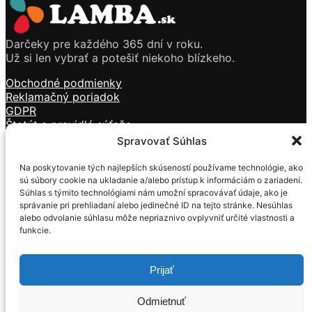
Darčeky pre každého 365 dní v roku.
Už si len vybrať a potešiť niekoho blízkeho.
Obchodné podmienky
Reklamačný poriadok
GDPR
Štatút a pravidlá súťaže
Doprava a platba
Spravovať Súhlas
Kontakt
Na poskytovanie tých najlepších skúseností používame technológie, ako
Sviečky
sú súbory cookie na ukladanie a/alebo prístup k informáciám o zariadení.
Kozmetika
Súhlas s týmito technológiami nám umožní spracovávať údaje, ako je
Vône
správanie pri prehliadaní alebo jedinečné ID na tejto stránke. Nesúhlas
Tečúci dym
alebo odvolanie súhlasu môže nepriaznivo ovplyvniť určité vlastnosti a
funkcie.
Darčekové predmety
Mackovia z ruží
Prijať
Formulár na ODSTÚPENIE OD ZMLUVY
Formulár na REKLAMÁCIU
Odmietnuť
© 2019 – 2022 Lamba.sk | Internetový obchod so