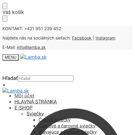
Skip
Skip
Váš košík
to
to
navigation
content
KONTAKT: +421 951 239 452
Nájdete nás na sociálných sieťach:
Facebook
|
Instagram
E-Mail:
info@lamba.sk
MENU
Hľadať
Hľadať
×
×
Môj účet
HLAVNÁ STRÁNKA
E-SHOP
Sviečky
Čajové sviečky
Čakrové a čarovné sviečky
Plávajúce a stolové sviečky