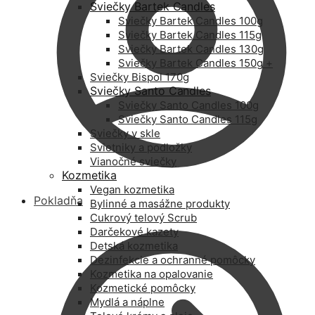
Sviečky Bartek Candles
Sviečky Bartek Candles 100g
Sviečky Bartek Candles 115g
Sviečky Bartek Candles 130g
Sviečky Bartek Candles 150g +
Sviečky Bispol 170g
Sviečky Santo Candles
Sviečky Santo Candles 100g
Sviečky Santo Candles 115g
Sviečky v skle
Svietniky a podložky
Vianočné sviečky
Kozmetika
Vegan kozmetika
Pokladňa
Bylinné a masážne produkty
Cukrový telový Scrub
Darčekové kazety
Detská kozmetika
Dezinfekcie a ochranné pomôcky
Kozmetika na opalovanie
Kozmetické pomôcky
Mydlá a náplne