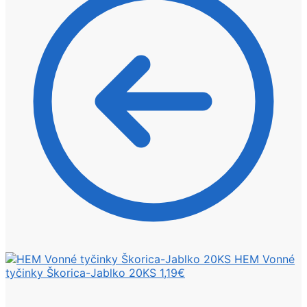
HEM Vonné
tyčinky Škorica-Jablko 20KS
1,19
€