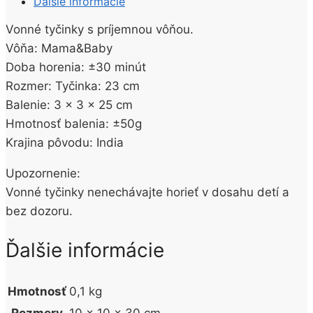
Ďalšie informácie
20KS
Vonné tyčinky s príjemnou vôňou.
Vôňa: Mama&Baby
Doba horenia: ±30 minút
Rozmer: Tyčinka: 23 cm
Balenie: 3 x 3 x 25 cm
Hmotnosť balenia: ±50g
Krajina pôvodu: India
Upozornenie:
Vonné tyčinky nenechávajte horieť v dosahu detí a
bez dozoru.
Ďalšie informácie
Hmotnosť
0,1 kg