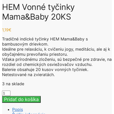
HEM Vonné tyčinky
Mama&Baby 20KS
1,19
€
Tradičné indické tyčinky HEM Mama&Baby s
bambusovým drievkom.
Ideálne pre relaxáciu, k cvičeniu jogy, meditáciu, ale aj k
obyčajnému prevoňaniu priestoru.
Vďaka prírodnému zloženiu, sú bezpečné pre zdravie, na
rozdiel od chemických osviežovačov vzduchu.
Balenie obsahuje 20 kusov vonných tyčiniek.
Netestované na zvieratách.
3 na sklade
množstvo
HEM
Pridať do košíka
Vonné
tyčinky
Popis
Mama&Baby