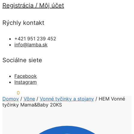
Registrácia / Môj účet
Rýchly kontakt
+421 951 239 452
info@lamba.sk
Sociálne siete
Facebook
Instagram
0,00
€
0
Domov
/
Vône
/
Vonné tyčinky a stojany
/
HEM Vonné
tyčinky Mama&Baby 20KS