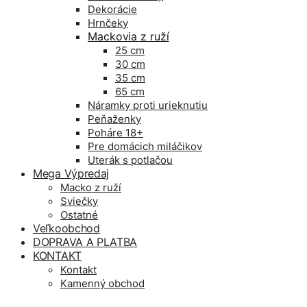
Dekorácie
Hrnčeky
Mackovia z ruží
25 cm
30 cm
35 cm
65 cm
Náramky proti urieknutiu
Peňaženky
Poháre 18+
Pre domácich miláčikov
Uterák s potlačou
Mega Výpredaj
Macko z ruží
Sviečky
Ostatné
Veľkoobchod
DOPRAVA A PLATBA
KONTAKT
Kontakt
Kamenný obchod