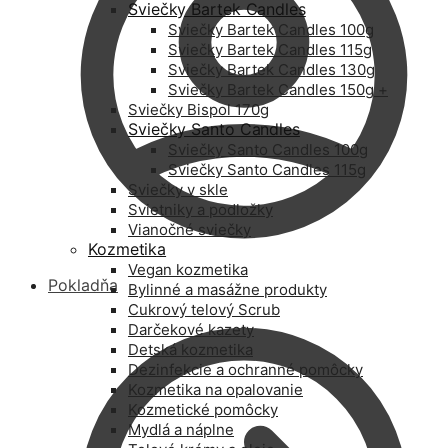
Sviečky Bartek Candles
Sviečky Bartek Candles 100g
Sviečky Bartek Candles 115g
Sviečky Bartek Candles 130g
Sviečky Bartek Candles 150g +
Sviečky Bispol 170g
Sviečky Santo Candles
Sviečky Santo Candles 100g
Sviečky Santo Candles 115g
Sviečky v skle
Svietniky a podložky
Vianočné sviečky
Kozmetika
Vegan kozmetika
Pokladňa
Bylinné a masážne produkty
Cukrový telový Scrub
Darčekové kazety
Detská kozmetika
Dezinfekcie a ochranné pomôcky
Kozmetika na opalovanie
Kozmetické pomôcky
Mydlá a náplne