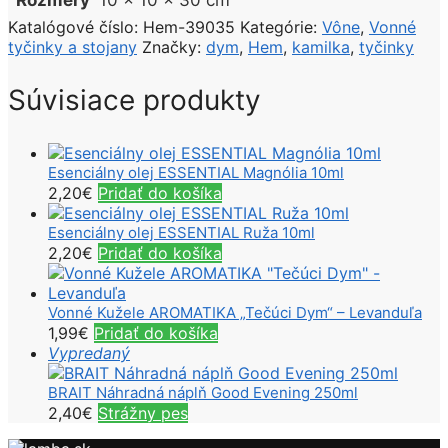
Rozmery
10 × 10 × 30 cm
Katalógové číslo:
Hem-39035
Kategórie:
Vône
,
Vonné
tyčinky a stojany
Značky:
dym
,
Hem
,
kamilka
,
tyčinky
Súvisiace produkty
Esenciálny olej ESSENTIAL Magnólia 10ml
2,20
€
Pridať do košíka
Esenciálny olej ESSENTIAL Ruža 10ml
2,20
€
Pridať do košíka
Vonné Kužele AROMATIKA „Tečúci Dym“ – Levanduľa
1,99
€
Pridať do košíka
Vypredaný
BRAIT Náhradná náplň Good Evening 250ml
2,40
€
Strážny pes