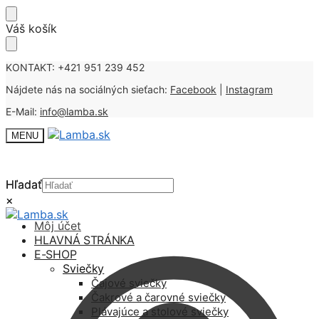
Skip
Skip
Váš košík
to
to
navigation
content
KONTAKT: +421 951 239 452
Nájdete nás na sociálných sieťach:
Facebook
|
Instagram
E-Mail:
info@lamba.sk
MENU
Hľadať
Hľadať
×
×
Môj účet
HLAVNÁ STRÁNKA
E-SHOP
Sviečky
Čajové sviečky
Čakrové a čarovné sviečky
Plávajúce a stolové sviečky