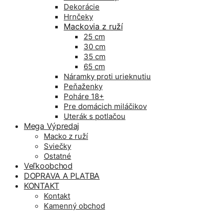
Dekorácie
Hrnčeky
Mackovia z ruží
25 cm
30 cm
35 cm
65 cm
Náramky proti urieknutiu
Peňaženky
Poháre 18+
Pre domácich miláčikov
Uterák s potlačou
Mega Výpredaj
Macko z ruží
Sviečky
Ostatné
Veľkoobchod
DOPRAVA A PLATBA
KONTAKT
Kontakt
Kamenný obchod