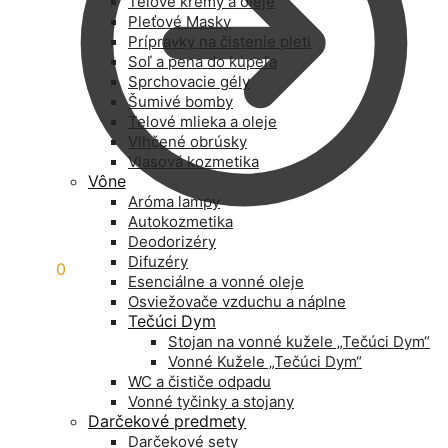
Telové krémy a oleje
Pleťové Masky
Prípravky na čistenie pleti
Soľ a pena do kúpeľa
Sprchovacie gély
Šumivé bomby
Telové mlieka a oleje
Vlhčené obrúsky
Vlasová kozmetika
Vône
Aróma lampy
Autokozmetika
Deodorizéry
Difuzéry
0,00
€
0
Esenciálne a vonné oleje
Osviežovače vzduchu a náplne
Tečúci Dym
Stojan na vonné kužele „Tečúci Dym“
Vonné Kužele „Tečúci Dym“
WC a čističe odpadu
Vonné tyčinky a stojany
Darčekové predmety
Darčekové sety