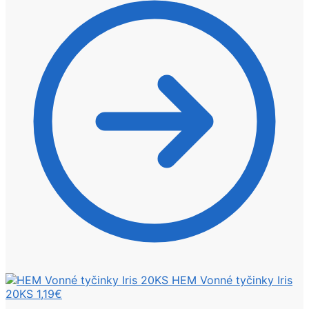
HEM Vonné tyčinky Iris
20KS
1,19
€