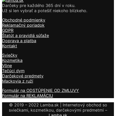
Darčeky pre každého 365 dní v roku.
Už si len vybrať a potešiť niekoho blízkeho.
Obchodné podmienky
Reklamačný poriadok
GDPR
Štatút a pravidlá súťaže
Doprava a platba
Kontakt
Sviečky
Kozmetika
Vône
Tečúci dym
Darčekové predmety
Mackovia z ruží
Formulár na ODSTÚPENIE OD ZMLUVY
Formulár na REKLAMÁCIU
© 2019 – 2022 Lamba.sk | Internetový obchod so
sviečkami, kozmetikou, darčekovými predmetmi –
Lamba.sk