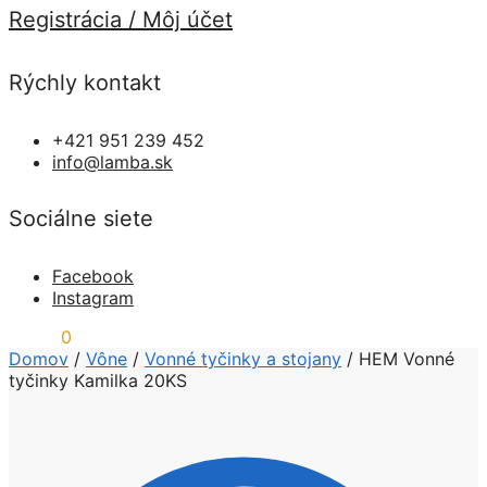
Registrácia / Môj účet
Rýchly kontakt
+421 951 239 452
info@lamba.sk
Sociálne siete
Facebook
Instagram
0,00
€
0
Domov
/
Vône
/
Vonné tyčinky a stojany
/
HEM Vonné
tyčinky Kamilka 20KS