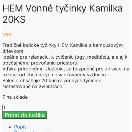
HEM Vonné tyčinky Kamilka
20KS
1,19
€
Tradičné indické tyčinky HEM Kamilka s bambusovým
drievkom.
Ideálne pre relaxáciu, k cvičeniu jogy, meditáciu, ale aj k
obyčajnému prevoňaniu priestoru.
Vďaka prírodnému zloženiu, sú bezpečné pre zdravie, na
rozdiel od chemických osviežovačov vzduchu.
Balenie obsahuje 20 kusov vonných tyčiniek.
Netestované na zvieratách.
7 na sklade
množstvo
HEM
Pridať do košíka
Vonné
tyčinky
Popis
Kamilka