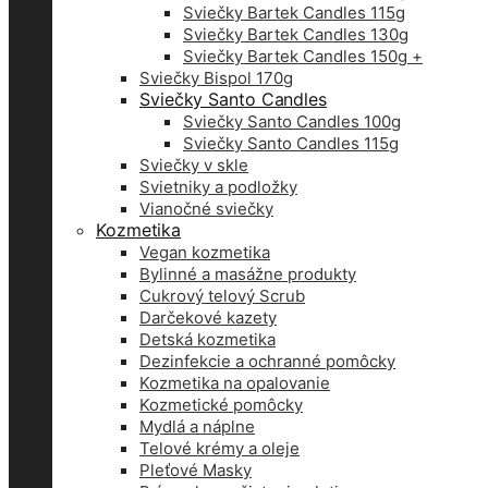
Sviečky Bartek Candles 115g
Sviečky Bartek Candles 130g
Sviečky Bartek Candles 150g +
Sviečky Bispol 170g
Sviečky Santo Candles
Sviečky Santo Candles 100g
Sviečky Santo Candles 115g
Sviečky v skle
Svietniky a podložky
Vianočné sviečky
Kozmetika
Vegan kozmetika
Bylinné a masážne produkty
Cukrový telový Scrub
Darčekové kazety
Detská kozmetika
Dezinfekcie a ochranné pomôcky
Kozmetika na opalovanie
Kozmetické pomôcky
Mydlá a náplne
Telové krémy a oleje
Pleťové Masky