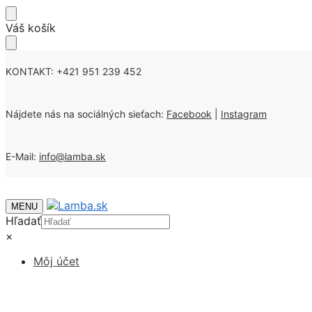
Skip
Skip
Váš košík
to
to
navigation
content
KONTAKT: +421 951 239 452
Nájdete nás na sociálných sieťach:
Facebook
|
Instagram
E-Mail:
info@lamba.sk
MENU
Hľadať
×
Môj účet