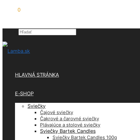
0,00
€
0
Hľadať
×
HLAVNÁ STRÁNKA
E-SHOP
Sviečky
Čajové sviečky
Čakrové a čarovné sviečky
Plávajúce a stolové sviečky
Sviečky Bartek Candles
Sviečky Bartek Candles 100g