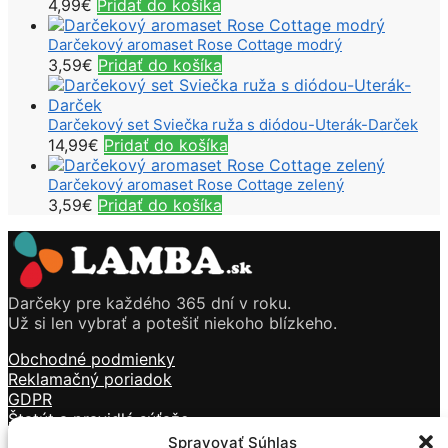
4,99
€
Pridať do košíka
Darčekový aromaset Rose Cottage modrý
3,59
€
Pridať do košíka
Darčekový set Sviečka ruža s diódou-Uterák-Darček
14,99
€
Pridať do košíka
Darčekový aromaset Rose Cottage zelený
3,59
€
Pridať do košíka
Darčeky pre každého 365 dní v roku.
Už si len vybrať a potešiť niekoho blízkeho.
Obchodné podmienky
Reklamačný poriadok
GDPR
Štatút a pravidlá súťaže
Doprava a platba
Spravovať Súhlas