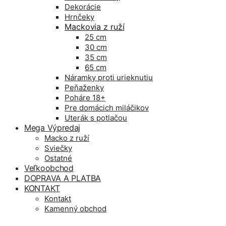
Dekorácie
Hrnčeky
Mackovia z ruží
25 cm
30 cm
35 cm
65 cm
Náramky proti urieknutiu
Peňaženky
Poháre 18+
Pre domácich miláčikov
Uterák s potlačou
Mega Výpredaj
Macko z ruží
Sviečky
Ostatné
Veľkoobchod
DOPRAVA A PLATBA
KONTAKT
Kontakt
Kamenný obchod