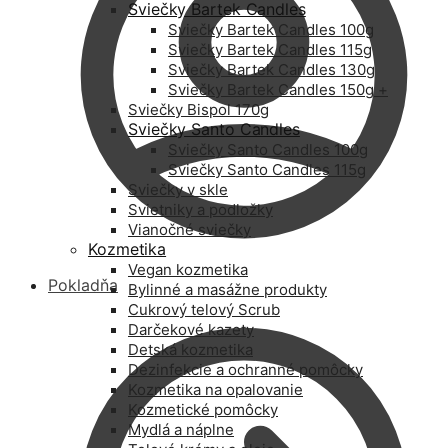
Sviečky Bartek Candles
Sviečky Bartek Candles 100g
Sviečky Bartek Candles 115g
Sviečky Bartek Candles 130g
Sviečky Bartek Candles 150g +
Sviečky Bispol 170g
Sviečky Santo Candles
Sviečky Santo Candles 100g
Sviečky Santo Candles 115g
Sviečky v skle
Svietniky a podložky
Vianočné sviečky
Kozmetika
Vegan kozmetika
Pokladňa
Bylinné a masážne produkty
Cukrový telový Scrub
Darčekové kazety
Detská kozmetika
Dezinfekcie a ochranné pomôcky
Kozmetika na opalovanie
Kozmetické pomôcky
Mydlá a náplne