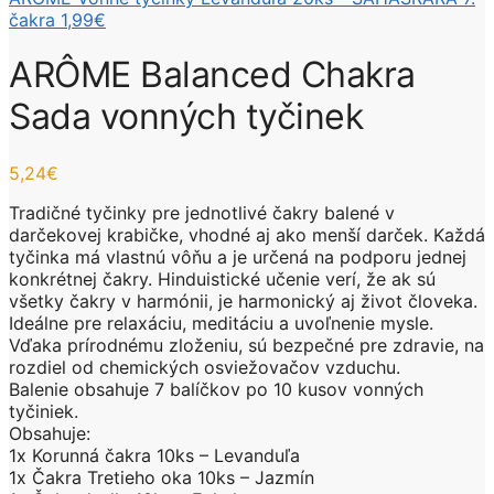
čakra
1,99
€
ARÔME Balanced Chakra
Sada vonných tyčinek
5,24
€
Tradičné tyčinky pre jednotlivé čakry balené v
darčekovej krabičke, vhodné aj ako menší darček. Každá
tyčinka má vlastnú vôňu a je určená na podporu jednej
konkrétnej čakry. Hinduistické učenie verí, že ak sú
všetky čakry v harmónii, je harmonický aj život človeka.
Ideálne pre relaxáciu, meditáciu a uvoľnenie mysle.
Vďaka prírodnému zloženiu, sú bezpečné pre zdravie, na
rozdiel od chemických osviežovačov vzduchu.
Balenie obsahuje 7 balíčkov po 10 kusov vonných
tyčiniek.
Obsahuje:
1x Korunná čakra 10ks – Levanduľa
1x Čakra Tretieho oka 10ks – Jazmín