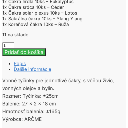
1x Čakra hrdla 10ks – Eukalyptus
1x Čakra srdca 10ks – Céder
1x Čakra solar plexus 10ks – Lotos
1x Sakrálna čakra 10ks – Ylang Ylang
1x Koreňová čakra 10ks – Ruža
11 na sklade
množstvo
ARÔME
Pridať do košíka
Balanced
Chakra
Popis
Sada
Ďalšie informácie
vonných
tyčinek
Vonné tyčinky pre jednotlivé čakry, s vôňou živíc,
vonných olejov a bylín.
Rozmer: Tyčinka: ±25cm
Balenie: 27 x 2 x 18 cm
Hmotnosť balenia: ±165g
Výrobca: ARÔME