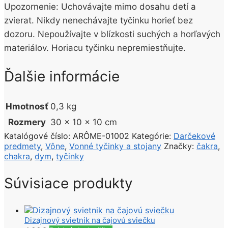
Upozornenie: Uchovávajte mimo dosahu detí a
zvierat. Nikdy nenechávajte tyčinku horieť bez
dozoru. Nepoužívajte v blízkosti suchých a horľavých
materiálov. Horiacu tyčinku nepremiestňujte.
Ďalšie informácie
Hmotnosť
0,3 kg
Rozmery
30 × 10 × 10 cm
Katalógové číslo:
ARÔME-01002
Kategórie:
Darčekové
predmety
,
Vône
,
Vonné tyčinky a stojany
Značky:
čakra
,
chakra
,
dym
,
tyčinky
Súvisiace produkty
Dizajnový svietnik na čajovú sviečku