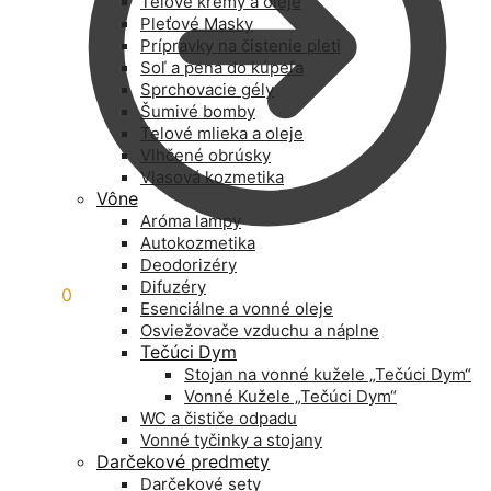
Telové krémy a oleje
Pleťové Masky
Prípravky na čistenie pleti
Soľ a pena do kúpeľa
Sprchovacie gély
Šumivé bomby
Telové mlieka a oleje
Vlhčené obrúsky
Vlasová kozmetika
Vône
Aróma lampy
Autokozmetika
Deodorizéry
Difuzéry
0,00
€
0
Esenciálne a vonné oleje
Osviežovače vzduchu a náplne
Tečúci Dym
Stojan na vonné kužele „Tečúci Dym“
Vonné Kužele „Tečúci Dym“
WC a čističe odpadu
Vonné tyčinky a stojany
Darčekové predmety
Darčekové sety