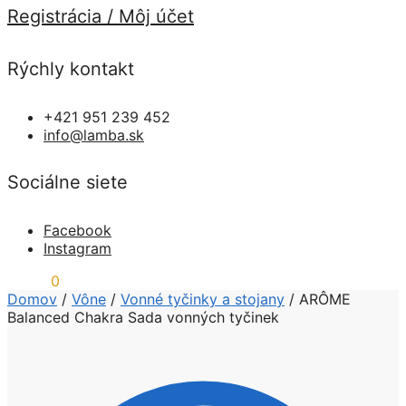
Registrácia / Môj účet
Rýchly kontakt
+421 951 239 452
info@lamba.sk
Sociálne siete
Facebook
Instagram
0,00
€
0
Domov
/
Vône
/
Vonné tyčinky a stojany
/
ARÔME
Balanced Chakra Sada vonných tyčinek