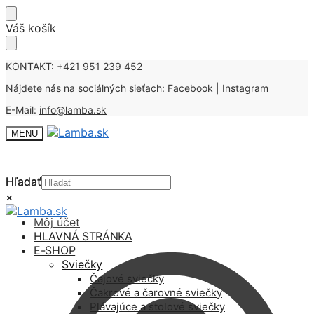
Skip
Skip
Váš košík
to
to
navigation
content
KONTAKT: +421 951 239 452
Nájdete nás na sociálných sieťach:
Facebook
|
Instagram
E-Mail:
info@lamba.sk
MENU
Hľadať
Hľadať
×
×
Môj účet
HLAVNÁ STRÁNKA
E-SHOP
Sviečky
Čajové sviečky
Čakrové a čarovné sviečky
Plávajúce a stolové sviečky