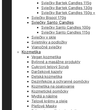
Sviečky Bartek Candles 115g
Sviečky Bartek Candles 130g
Sviečky Bartek Candles 150g +
Sviečky Bispol 170g
Sviečky Santo Candles
Sviečky Santo Candles 100g
Sviečky Santo Candles 115g
Sviečky v skle
Svietniky a podložky
Vianočné sviečky
Kozmetika
Vegan kozmetika
Bylinné a masážne produkty
Cukrový telový Scrub
Darčekové kazety
Detská kozmetika
Dezinfekcie a ochranné pomôcky
Kozmetika na opalovanie
Kozmetické pomôcky
Mydlá a náplne
Telové krémy a oleje
Pleťové Masky