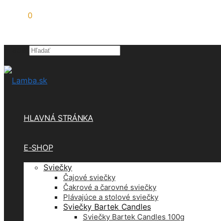
0,00
€
0
Hľadať
×
HLAVNÁ STRÁNKA
E-SHOP
Sviečky
Čajové sviečky
Čakrové a čarovné sviečky
Plávajúce a stolové sviečky
Sviečky Bartek Candles
Sviečky Bartek Candles 100g