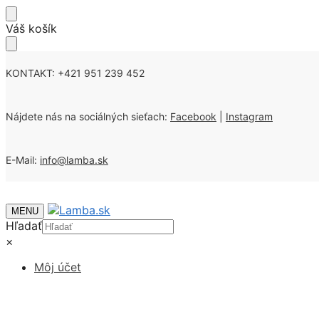
Skip
Skip
Váš košík
to
to
navigation
content
KONTAKT: +421 951 239 452
Nájdete nás na sociálných sieťach:
Facebook
|
Instagram
E-Mail:
info@lamba.sk
MENU
Hľadať
×
Môj účet