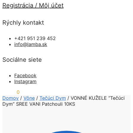
Registrácia / Môj účet
Rýchly kontakt
+421 951 239 452
info@lamba.sk
Sociálne siete
Facebook
Instagram
0,00
€
0
Domov
/
Vône
/
Tečúci Dym
/
VONNÉ KUŽELE “Tečúci
Dym” SREE VANI Patchouli 10KS