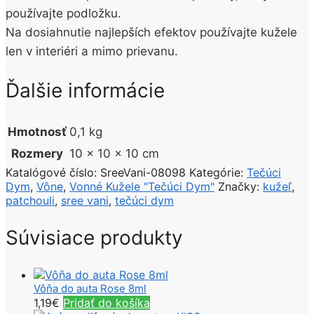
používajte podložku.
Na dosiahnutie najlepších efektov používajte kužele
len v interiéri a mimo prievanu.
Ďalšie informácie
Hmotnosť
0,1 kg
Rozmery
10 × 10 × 10 cm
Katalógové číslo:
SreeVani-08098
Kategórie:
Tečúci
Dym
,
Vône
,
Vonné Kužele "Tečúci Dym"
Značky:
kužeľ
,
patchouli
,
sree vani
,
tečúci dym
Súvisiace produkty
Vôňa do auta Rose 8ml
1,19
€
Pridať do košíka