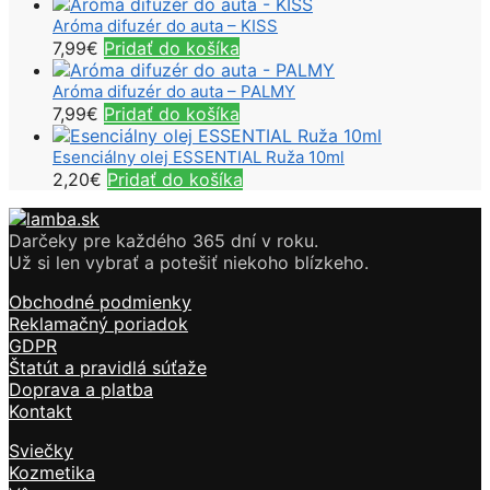
Aróma difuzér do auta – KISS
7,99
€
Pridať do košíka
Aróma difuzér do auta – PALMY
7,99
€
Pridať do košíka
Esenciálny olej ESSENTIAL Ruža 10ml
2,20
€
Pridať do košíka
Darčeky pre každého 365 dní v roku.
Už si len vybrať a potešiť niekoho blízkeho.
Obchodné podmienky
Reklamačný poriadok
GDPR
Štatút a pravidlá súťaže
Doprava a platba
Kontakt
Sviečky
Kozmetika