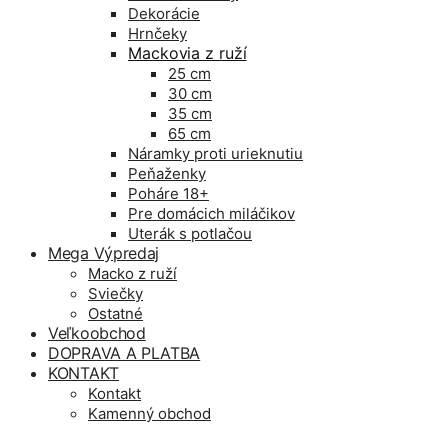
Dekorácie
Hrnčeky
Mackovia z ruží
25 cm
30 cm
35 cm
65 cm
Náramky proti urieknutiu
Peňaženky
Poháre 18+
Pre domácich miláčikov
Uterák s potlačou
Mega Výpredaj
Macko z ruží
Sviečky
Ostatné
Veľkoobchod
DOPRAVA A PLATBA
KONTAKT
Kontakt
Kamenný obchod