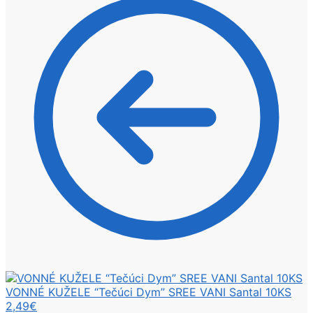
VONNÉ KUŽELE “Tečúci Dym” SREE VANI Santal 10KS
2,49
€