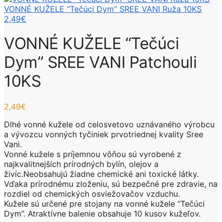
VONNÉ KUŽELE “Tečúci Dym” SREE VANI Ruža 10KS
2,49
€
VONNÉ KUŽELE “Tečúci
Dym” SREE VANI Patchouli
10KS
2,49
€
Dlhé vonné kužele od celosvetovo uznávaného výrobcu
a vývozcu vonných tyčiniek prvotriednej kvality Sree
Vani.
Vonné kužele s príjemnou vôňou sú vyrobené z
najkvalitnejších prírodných bylín, olejov a
živíc.Neobsahujú žiadne chemické ani toxické látky.
Vďaka prírodnému zloženiu, sú bezpečné pre zdravie, na
rozdiel od chemických osviežovačov vzduchu.
Kužele sú určené pre stojany na vonné kužele “Tečúci
Dym”. Atraktívne balenie obsahuje 10 kusov kužeľov.