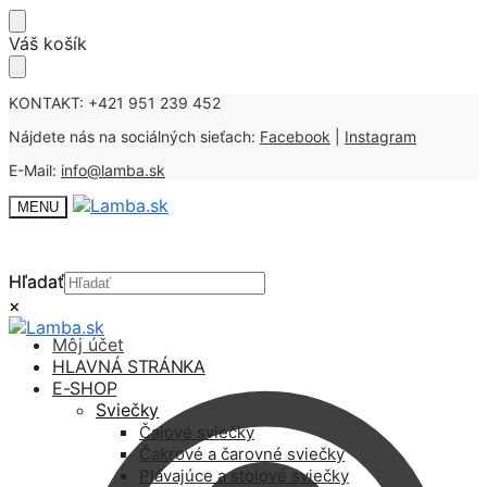
Skip
Skip
Váš košík
to
to
navigation
content
KONTAKT: +421 951 239 452
Nájdete nás na sociálných sieťach:
Facebook
|
Instagram
E-Mail:
info@lamba.sk
MENU
Hľadať
Hľadať
×
×
Môj účet
HLAVNÁ STRÁNKA
E-SHOP
Sviečky
Čajové sviečky
Čakrové a čarovné sviečky
Plávajúce a stolové sviečky