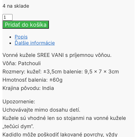
4 na sklade
množstvo
VONNÉ
Pridať do košíka
KUŽELE
“Tečúci
Popis
Dym”
Ďalšie informácie
SREE
VANI
Vonné kužele SREE VANI s príjemnou vôňou.
Patchouli
Vôňa: Patchouli
10KS
Rozmery: kužeľ: ±3,5cm balenie: 9,5 x 7 x 3cm
Hmotnosť balenia: ±60g
Krajina pôvodu: India
Upozornenie:
Uchovávajte mimo dosahu detí.
Kužele sú vhodné len so stojanmi na vonné kužele
„tečúci dym“.
Kadidlo môže poškodiť lakované povrchy, vždy