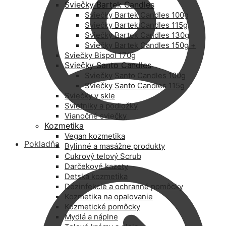
Sviečky Bartek Candles
Sviečky Bartek Candles 100g
Sviečky Bartek Candles 115g
Sviečky Bartek Candles 130g
Sviečky Bartek Candles 150g +
Sviečky Bispol 170g
Sviečky Santo Candles
Sviečky Santo Candles 100g
Sviečky Santo Candles 115g
Sviečky v skle
Svietniky a podložky
Vianočné sviečky
Kozmetika
Vegan kozmetika
Pokladňa
Bylinné a masážne produkty
Cukrový telový Scrub
Darčekové kazety
Detská kozmetika
Dezinfekcie a ochranné pomôcky
Kozmetika na opalovanie
Kozmetické pomôcky
Mydlá a náplne