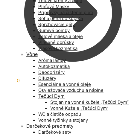
Telové krémy a oleje
Pleťové Masky
Prípravky na čistenie pleti
Soľ a pena do kúpeľa
Sprchovacie gély
Šumivé bomby
Telové mlieka a oleje
Vlhčené obrúsky
Vlasová kozmetika
Vône
Aróma lampy
Autokozmetika
Deodorizéry
Difuzéry
0,00
€
0
Esenciálne a vonné oleje
Osviežovače vzduchu a náplne
Tečúci Dym
Stojan na vonné kužele „Tečúci Dym“
Vonné Kužele „Tečúci Dym“
WC a čističe odpadu
Vonné tyčinky a stojany
Darčekové predmety
Darčekové sety