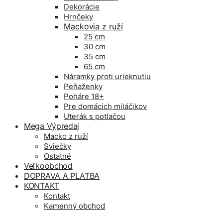
Dekorácie
Hrnčeky
Mackovia z ruží
25 cm
30 cm
35 cm
65 cm
Náramky proti urieknutiu
Peňaženky
Poháre 18+
Pre domácich miláčikov
Uterák s potlačou
Mega Výpredaj
Macko z ruží
Sviečky
Ostatné
Veľkoobchod
DOPRAVA A PLATBA
KONTAKT
Kontakt
Kamenný obchod