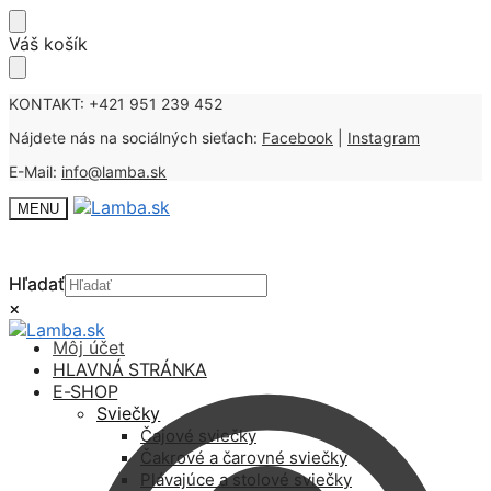
Skip
Skip
Váš košík
to
to
navigation
content
KONTAKT: +421 951 239 452
Nájdete nás na sociálných sieťach:
Facebook
|
Instagram
E-Mail:
info@lamba.sk
MENU
Hľadať
Hľadať
×
×
Môj účet
HLAVNÁ STRÁNKA
E-SHOP
Sviečky
Čajové sviečky
Čakrové a čarovné sviečky
Plávajúce a stolové sviečky