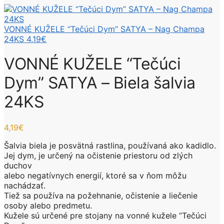
VONNÉ KUŽELE “Tečúci Dym” SATYA – Nag Champa
24KS
4,19
€
VONNÉ KUŽELE “Tečúci
Dym” SATYA – Biela šalvia
24KS
4,19
€
Šalvia biela je posvätná rastlina, používaná ako kadidlo.
Jej dym, je určený na očistenie priestoru od zlých
duchov
alebo negatívnych energií, ktoré sa v ňom môžu
nachádzať.
Tiež sa používa na požehnanie, očistenie a liečenie
osoby alebo predmetu.
Kužele sú určené pre stojany na vonné kužele “Tečúci