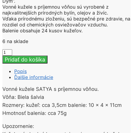
Dym”.
Vonné kužele s príjemnou vôňou sú vyrobené z
najkvalitnejších prírodných bylín, olejov a živíc.
Vďaka prírodnému zloženiu, sú bezpečné pre zdravie, na
rozdiel od chemických osviežovačov vzduchu.
Balenie obsahuje 24 kusov kužeľov.
6 na sklade
množstvo
VONNÉ
Pridať do košíka
KUŽELE
“Tečúci
Popis
Dym”
Ďalšie informácie
SATYA
–
Vonné kužele SATYA s príjemnou vôňou.
Biela
Vôňa: Biela šalvia
šalvia
24KS
Rozmery: kužeľ: cca 3,5cm balenie: 10 x 4 x 11cm
Hmotnosť balenia: cca 75g
Upozornenie: