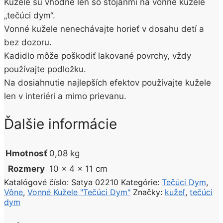
Kužele sú vhodné len so stojanmi na vonné kužele
„tečúci dym“.
Vonné kužele nenechávajte horieť v dosahu detí a
bez dozoru.
Kadidlo môže poškodiť lakované povrchy, vždy
používajte podložku.
Na dosiahnutie najlepších efektov používajte kužele
len v interiéri a mimo prievanu.
Ďalšie informácie
Hmotnosť
0,08 kg
Rozmery
10 × 4 × 11 cm
Katalógové číslo:
Satya 02210
Kategórie:
Tečúci Dym
,
Vône
,
Vonné Kužele "Tečúci Dym"
Značky:
kužeľ
,
tečúci
dym