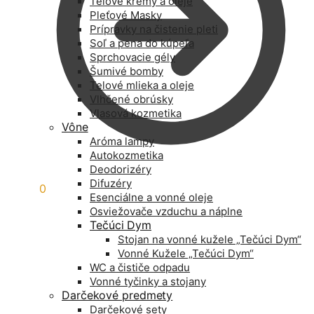
Telové krémy a oleje
Pleťové Masky
Prípravky na čistenie pleti
Soľ a pena do kúpeľa
Sprchovacie gély
Šumivé bomby
Telové mlieka a oleje
Vlhčené obrúsky
Vlasová kozmetika
Vône
Aróma lampy
Autokozmetika
Deodorizéry
Difuzéry
0,00
€
0
Esenciálne a vonné oleje
Osviežovače vzduchu a náplne
Tečúci Dym
Stojan na vonné kužele „Tečúci Dym“
Vonné Kužele „Tečúci Dym“
WC a čističe odpadu
Vonné tyčinky a stojany
Darčekové predmety
Darčekové sety