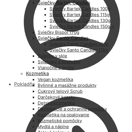
Sviečky Bartek Candles
Sviečky Bartek Candles 100g
Sviečky Bartek Candles 115g
Sviečky Bartek Candles 130g
Sviečky Bartek Candles 150g +
Sviečky Bispol 170g
Sviečky Santo Candles
Sviečky Santo Candles 100g
Sviečky Santo Candles 115g
Sviečky v skle
Svietniky a podložky
Vianočné sviečky
Kozmetika
Vegan kozmetika
Pokladňa
Bylinné a masážne produkty
Cukrový telový Scrub
Darčekové kazety
Detská kozmetika
Dezinfekcie a ochranné pomôcky
Kozmetika na opalovanie
Kozmetické pomôcky
Mydlá a náplne