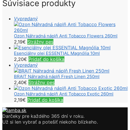
Súvisiace produkty
Vypredaný
Ozon Náhradná náplň Anti Tobacco Flowers 260ml
2,19
€
Strážny pes
Esenciálny olej ESSENTIAL Magnólia 10ml
2,20
€
Pridať do košíka
Vypredaný
BRAIT Náhradná náplň Fresh Linen 250ml
2,40
€
Strážny pes
Ozon Náhradná náplň Anti Tobacco Exotic 260ml
2,19
€
Pridať do košíka
Darčeky pre každého 365 dní v roku.
Už si len vybrať a potešiť niekoho blízkeho.