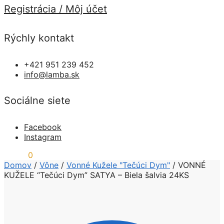
Registrácia / Môj účet
Rýchly kontakt
+421 951 239 452
info@lamba.sk
Sociálne siete
Facebook
Instagram
0,00
€
0
Domov
/
Vône
/
Vonné Kužele "Tečúci Dym"
/
VONNÉ
KUŽELE “Tečúci Dym” SATYA – Biela šalvia 24KS