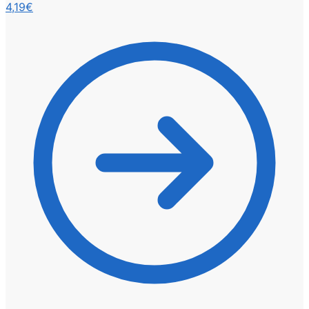
4,19
€