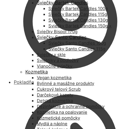
Sviečky Bartek Candles
Sviečky Bartek Candles 100g
Sviečky Bartek Candles 115g
Sviečky Bartek Candles 130g
Sviečky Bartek Candles 150g +
Sviečky Bispol 170g
Sviečky Santo Candles
Sviečky Santo Candles 100g
Sviečky Santo Candles 115g
Sviečky v skle
Svietniky a podložky
Vianočné sviečky
Kozmetika
Vegan kozmetika
Pokladňa
Bylinné a masážne produkty
Cukrový telový Scrub
Darčekové kazety
Detská kozmetika
Dezinfekcie a ochranné pomôcky
Kozmetika na opalovanie
Kozmetické pomôcky
Mydlá a náplne