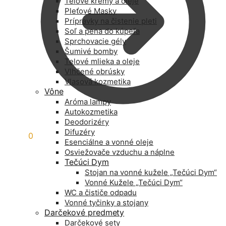
Telové krémy a oleje
Pleťové Masky
Prípravky na čistenie pleti
Soľ a pena do kúpeľa
Sprchovacie gély
Šumivé bomby
Telové mlieka a oleje
Vlhčené obrúsky
Vlasová kozmetika
Vône
Aróma lampy
Autokozmetika
Deodorizéry
Difuzéry
0,00
€
0
Esenciálne a vonné oleje
Osviežovače vzduchu a náplne
Tečúci Dym
Stojan na vonné kužele „Tečúci Dym“
Vonné Kužele „Tečúci Dym“
WC a čističe odpadu
Vonné tyčinky a stojany
Darčekové predmety
Darčekové sety