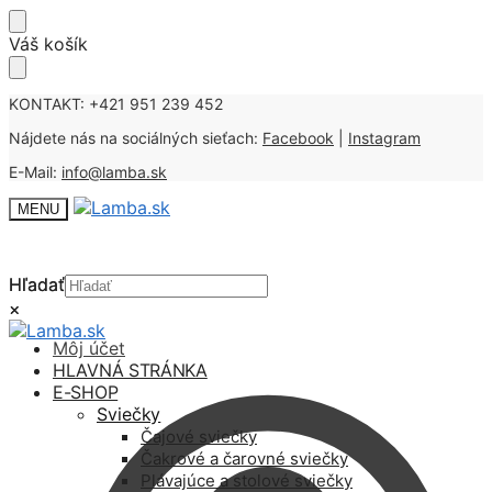
Skip
Skip
Váš košík
to
to
navigation
content
KONTAKT: +421 951 239 452
Nájdete nás na sociálných sieťach:
Facebook
|
Instagram
E-Mail:
info@lamba.sk
MENU
Hľadať
Hľadať
×
×
Môj účet
HLAVNÁ STRÁNKA
E-SHOP
Sviečky
Čajové sviečky
Čakrové a čarovné sviečky
Plávajúce a stolové sviečky