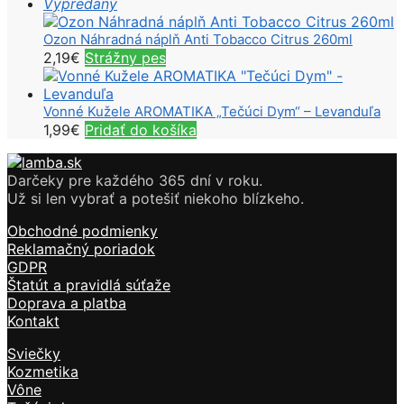
Vypredaný
Ozon Náhradná náplň Anti Tobacco Citrus 260ml
2,19
€
Strážny pes
Vonné Kužele AROMATIKA „Tečúci Dym“ – Levanduľa
1,99
€
Pridať do košíka
Darčeky pre každého 365 dní v roku.
Už si len vybrať a potešiť niekoho blízkeho.
Obchodné podmienky
Reklamačný poriadok
GDPR
Štatút a pravidlá súťaže
Doprava a platba
Kontakt
Sviečky
Kozmetika
Vône