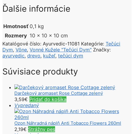
Ďalšie informácie
Hmotnosť
0,1 kg
Rozmery
10 × 10 × 10 cm
Katalógové číslo:
Ayurvedic-11081
Kategórie:
Tečúci
Dym
,
Vône
,
Vonné Kužele "Tečúci Dym"
Značky:
ayurvedic
,
drevo
,
kužeľ
,
tečúci dym
Súvisiace produkty
Darčekový aromaset Rose Cottage zelený
3,59
€
Pridať do košíka
Vypredaný
Ozon Náhradná náplň Anti Tobacco Flowers 260ml
2,19
€
Strážny pes