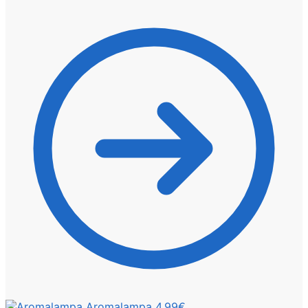
Aromalampa
4,99
€