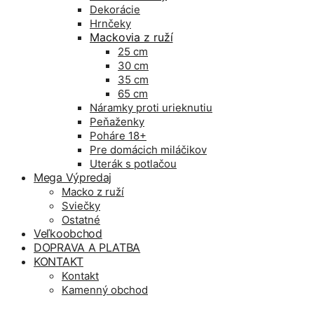
Dekorácie
Hrnčeky
Mackovia z ruží
25 cm
30 cm
35 cm
65 cm
Náramky proti urieknutiu
Peňaženky
Poháre 18+
Pre domácich miláčikov
Uterák s potlačou
Mega Výpredaj
Macko z ruží
Sviečky
Ostatné
Veľkoobchod
DOPRAVA A PLATBA
KONTAKT
Kontakt
Kamenný obchod