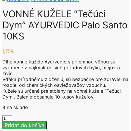
VONNÉ KUŽELE “Tečúci
Dym” AYURVEDIC Palo Santo
10KS
1,75
€
Dlhé vonné kužele Ayurvedic s príjemnou vôňou sú
vyrobené z najkvalitnejších prírodných bylín, olejov a
živíc.
Vďaka prírodnému zloženiu, sú bezpečné pre zdravie, na
rozdiel od chemických osviežovačov vzduchu.
Kužele sú určené pre stojany na vonné kužele “Tečúci
Dym”. Balenie obsahuje 10 kusov kužeľov.
8 na sklade
množstvo
VONNÉ
Pridať do košíka
KUŽELE