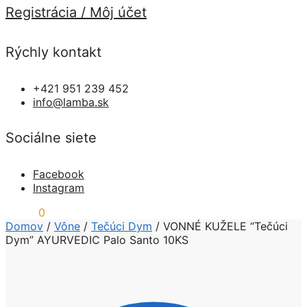
Registrácia / Môj účet
Rýchly kontakt
+421 951 239 452
info@lamba.sk
Sociálne siete
Facebook
Instagram
0,00
€
0
Domov
/
Vône
/
Tečúci Dym
/
VONNÉ KUŽELE “Tečúci
Dym” AYURVEDIC Palo Santo 10KS