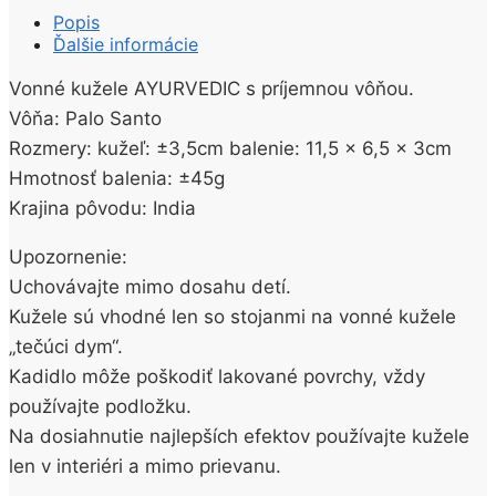
“Tečúci
Popis
Dym”
Ďalšie informácie
AYURVEDIC
Palo
Vonné kužele AYURVEDIC s príjemnou vôňou.
Santo
Vôňa: Palo Santo
10KS
Rozmery: kužeľ: ±3,5cm balenie: 11,5 x 6,5 x 3cm
Hmotnosť balenia: ±45g
Krajina pôvodu: India
Upozornenie:
Uchovávajte mimo dosahu detí.
Kužele sú vhodné len so stojanmi na vonné kužele
„tečúci dym“.
Kadidlo môže poškodiť lakované povrchy, vždy
používajte podložku.
Na dosiahnutie najlepších efektov používajte kužele
len v interiéri a mimo prievanu.