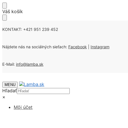
Skip
Skip
Váš košík
to
to
navigation
content
KONTAKT: +421 951 239 452
Nájdete nás na sociálných sieťach:
Facebook
|
Instagram
E-Mail:
info@lamba.sk
MENU
Hľadať
×
Môj účet