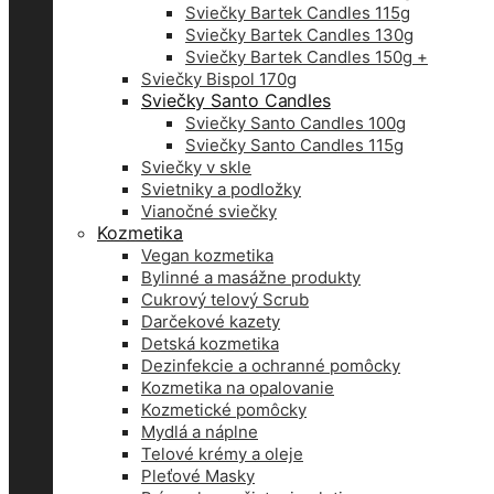
Sviečky Bartek Candles 115g
Sviečky Bartek Candles 130g
Sviečky Bartek Candles 150g +
Sviečky Bispol 170g
Sviečky Santo Candles
Sviečky Santo Candles 100g
Sviečky Santo Candles 115g
Sviečky v skle
Svietniky a podložky
Vianočné sviečky
Kozmetika
Vegan kozmetika
Bylinné a masážne produkty
Cukrový telový Scrub
Darčekové kazety
Detská kozmetika
Dezinfekcie a ochranné pomôcky
Kozmetika na opalovanie
Kozmetické pomôcky
Mydlá a náplne
Telové krémy a oleje
Pleťové Masky