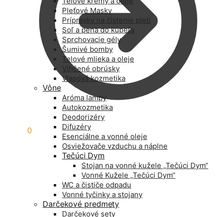
Telové krémy a oleje
Pleťové Masky
Prípravky na čistenie pleti
Soľ a pena do kúpeľa
Sprchovacie gély
Šumivé bomby
Telové mlieka a oleje
Vlhčené obrúsky
Vlasová kozmetika
Vône
Aróma lampy
Autokozmetika
Deodorizéry
Difuzéry
0,00
€
0
Esenciálne a vonné oleje
Osviežovače vzduchu a náplne
Tečúci Dym
Stojan na vonné kužele „Tečúci Dym“
Vonné Kužele „Tečúci Dym“
WC a čističe odpadu
Vonné tyčinky a stojany
Darčekové predmety
Darčekové sety