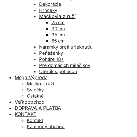
Dekorácie
Hrnčeky
Mackovia z ruží
25 cm
30 cm
35 cm
65 cm
Náramky proti urieknutiu
Peňaženky
Poháre 18+
Pre domácich miláčikov
Uterák s potlačou
Mega Výpredaj
Macko z ruží
Sviečky
Ostatné
Veľkoobchod
DOPRAVA A PLATBA
KONTAKT
Kontakt
Kamenný obchod