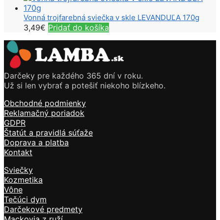
Vonná trojfarebná sviečka v skle LEVANDUĽA 170g
3,49
€
Pridať do košíka
Darčeky pre každého 365 dní v roku.
Už si len vybrať a potešiť niekoho blízkeho.
Obchodné podmienky
Reklamačný poriadok
GDPR
Štatút a pravidlá súťaže
Doprava a platba
Kontakt
Sviečky
Kozmetika
Vône
Tečúci dym
Darčekové predmety
Mackovia z ruží