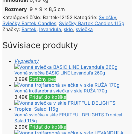
Hmotnosť
0,49 kg
Rozmery
9 × 9 × 8,5 cm
Katalógové číslo:
Bartek-12152
Kategórie:
Sviečky
,
Sviečky Bartek Candles
,
Sviečky Bartek Candles 115g
Značky:
Bartek
,
levanduľa
,
sklo
,
sviečka
Súvisiace produkty
Vypredaný
Vonná sviečka BASIC LINE Levanduľa 260g
3,99
€
Strážny pes
Vonná trojfarebná sviečka v skle RUŽA 170g
3,49
€
Pridať do košíka
Vonná sviečka v skle FRUITFUL DELIGHTS Tropical
Salad 115g
2,99
€
Pridať do košíka