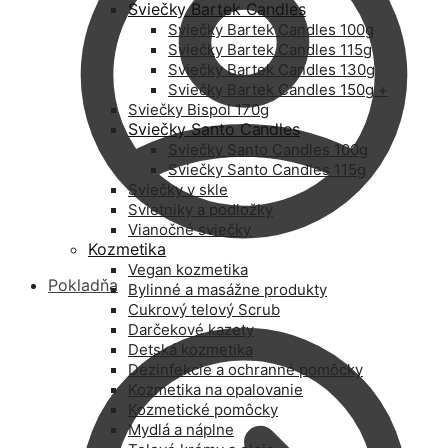
Sviečky Bartek Candles
Sviečky Bartek Candles 100g
Sviečky Bartek Candles 115g
Sviečky Bartek Candles 130g
Sviečky Bartek Candles 150g +
Sviečky Bispol 170g
Sviečky Santo Candles
Sviečky Santo Candles 100g
Sviečky Santo Candles 115g
Sviečky v skle
Svietniky a podložky
Vianočné sviečky
Kozmetika
Vegan kozmetika
Pokladňa
Bylinné a masážne produkty
Cukrový telový Scrub
Darčekové kazety
Detská kozmetika
Dezinfekcie a ochranné pomôcky
Kozmetika na opalovanie
Kozmetické pomôcky
Mydlá a náplne