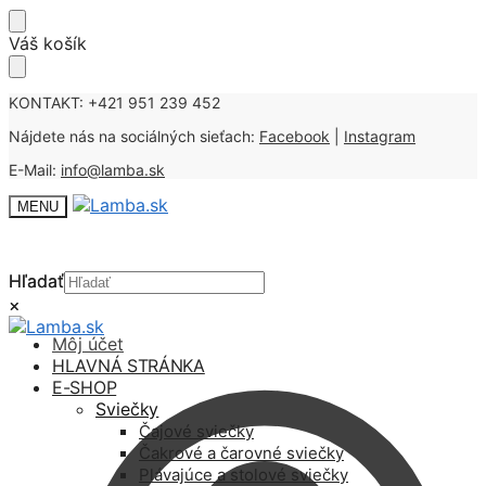
Skip
Skip
Váš košík
to
to
navigation
content
KONTAKT: +421 951 239 452
Nájdete nás na sociálných sieťach:
Facebook
|
Instagram
E-Mail:
info@lamba.sk
MENU
Hľadať
Hľadať
×
×
Môj účet
HLAVNÁ STRÁNKA
E-SHOP
Sviečky
Čajové sviečky
Čakrové a čarovné sviečky
Plávajúce a stolové sviečky