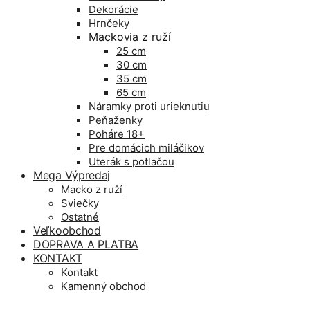
Dekorácie
Hrnčeky
Mackovia z ruží
25 cm
30 cm
35 cm
65 cm
Náramky proti urieknutiu
Peňaženky
Poháre 18+
Pre domácich miláčikov
Uterák s potlačou
Mega Výpredaj
Macko z ruží
Sviečky
Ostatné
Veľkoobchod
DOPRAVA A PLATBA
KONTAKT
Kontakt
Kamenný obchod