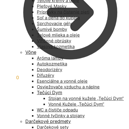
Telové krémy a oleje
Pleťové Masky
Prípravky na čistenie pleti
Soľ a pena do kúpeľa
Sprchovacie gély
Šumivé bomby
Telové mlieka a oleje
Vlhčené obrúsky
Vlasová kozmetika
Vône
Aróma lampy
Autokozmetika
Deodorizéry
Difuzéry
0,00
€
0
Esenciálne a vonné oleje
Osviežovače vzduchu a náplne
Tečúci Dym
Stojan na vonné kužele „Tečúci Dym“
Vonné Kužele „Tečúci Dym“
WC a čističe odpadu
Vonné tyčinky a stojany
Darčekové predmety
Darčekové sety