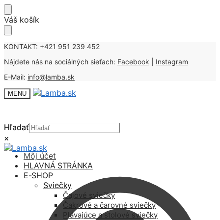
Skip
Skip
Váš košík
to
to
navigation
content
KONTAKT: +421 951 239 452
Nájdete nás na sociálných sieťach:
Facebook
|
Instagram
E-Mail:
info@lamba.sk
MENU
Hľadať
Hľadať
×
×
Môj účet
HLAVNÁ STRÁNKA
E-SHOP
Sviečky
Čajové sviečky
Čakrové a čarovné sviečky
Plávajúce a stolové sviečky