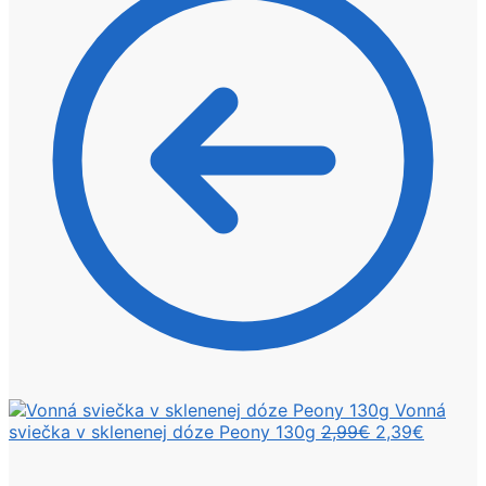
Vonná
Pôvodná
Aktuáln
sviečka v sklenenej dóze Peony 130g
2,99
€
2,39
€
cena
cena
bola:
je: