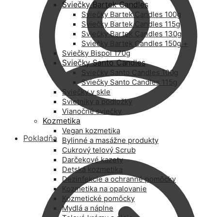
Sviečky Bartek Candles
Sviečky Bartek Candles 100g
Sviečky Bartek Candles 115g
Sviečky Bartek Candles 130g
Sviečky Bartek Candles 150g +
Sviečky Bispol 170g
Sviečky Santo Candles
Sviečky Santo Candles 100g
Sviečky Santo Candles 115g
Sviečky v skle
Svietniky a podložky
Vianočné sviečky
Kozmetika
Vegan kozmetika
Pokladňa
Bylinné a masážne produkty
Cukrový telový Scrub
Darčekové kazety
Detská kozmetika
Dezinfekcie a ochranné pomôcky
Kozmetika na opalovanie
Kozmetické pomôcky
Mydlá a náplne