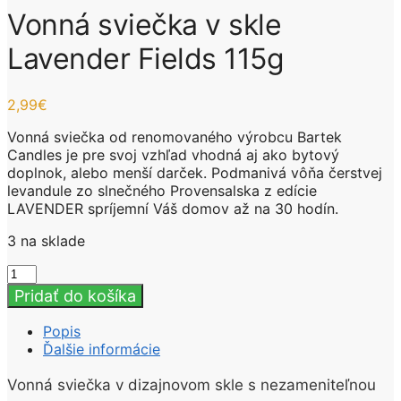
Vonná sviečka v skle
Lavender Fields 115g
2,99
€
Vonná sviečka od renomovaného výrobcu Bartek
Candles je pre svoj vzhľad vhodná aj ako bytový
doplnok, alebo menší darček. Podmanivá vôňa čerstvej
levandule zo slnečného Provensalska z edície
LAVENDER spríjemní Váš domov až na 30 hodín.
3 na sklade
množstvo
Vonná
Pridať do košíka
sviečka
v
Popis
skle
Ďalšie informácie
Lavender
Fields
Vonná sviečka v dizajnovom skle s nezameniteľnou
115g