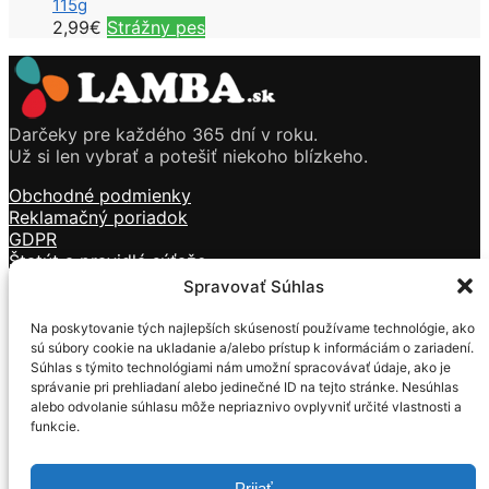
115g
2,99
€
Strážny pes
Darčeky pre každého 365 dní v roku.
Už si len vybrať a potešiť niekoho blízkeho.
Obchodné podmienky
Reklamačný poriadok
GDPR
Štatút a pravidlá súťaže
Doprava a platba
Spravovať Súhlas
Kontakt
Na poskytovanie tých najlepších skúseností používame technológie, ako
Sviečky
sú súbory cookie na ukladanie a/alebo prístup k informáciám o zariadení.
Kozmetika
Súhlas s týmito technológiami nám umožní spracovávať údaje, ako je
Vône
správanie pri prehliadaní alebo jedinečné ID na tejto stránke. Nesúhlas
Tečúci dym
alebo odvolanie súhlasu môže nepriaznivo ovplyvniť určité vlastnosti a
funkcie.
Darčekové predmety
Mackovia z ruží
Prijať