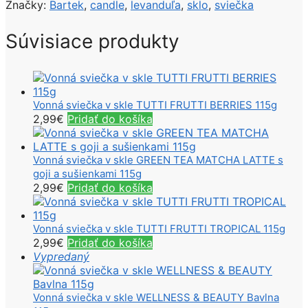
Značky:
Bartek
,
candle
,
levanduľa
,
sklo
,
sviečka
Súvisiace produkty
Vonná sviečka v skle TUTTI FRUTTI BERRIES 115g
2,99
€
Pridať do košíka
Vonná sviečka v skle GREEN TEA MATCHA LATTE s
goji a sušienkami 115g
2,99
€
Pridať do košíka
Vonná sviečka v skle TUTTI FRUTTI TROPICAL 115g
2,99
€
Pridať do košíka
Vypredaný
Vonná sviečka v skle WELLNESS & BEAUTY Bavlna