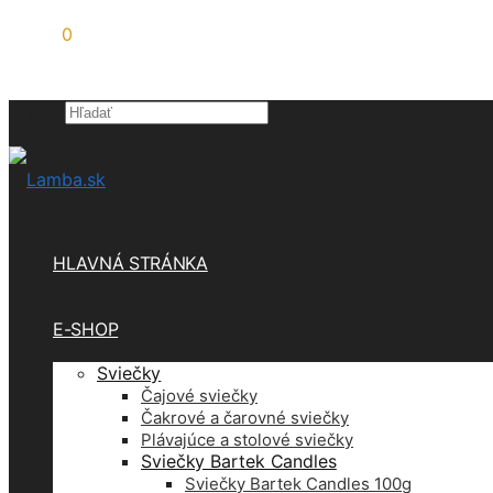
0,00
€
0
Hľadať
×
HLAVNÁ STRÁNKA
E-SHOP
Sviečky
Čajové sviečky
Čakrové a čarovné sviečky
Plávajúce a stolové sviečky
Sviečky Bartek Candles
Sviečky Bartek Candles 100g