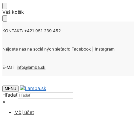
Skip
Skip
Váš košík
to
to
navigation
content
KONTAKT: +421 951 239 452
Nájdete nás na sociálných sieťach:
Facebook
|
Instagram
E-Mail:
info@lamba.sk
MENU
Hľadať
×
Môj účet