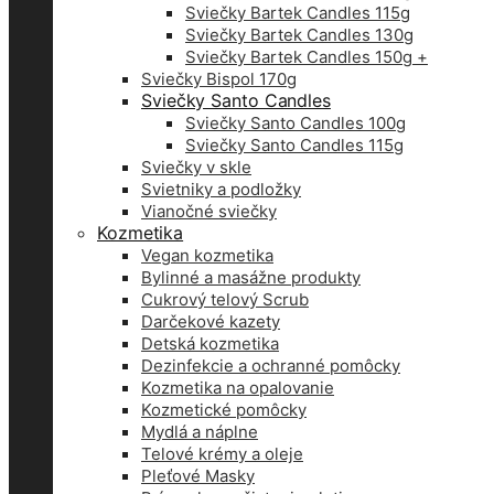
Sviečky Bartek Candles 115g
Sviečky Bartek Candles 130g
Sviečky Bartek Candles 150g +
Sviečky Bispol 170g
Sviečky Santo Candles
Sviečky Santo Candles 100g
Sviečky Santo Candles 115g
Sviečky v skle
Svietniky a podložky
Vianočné sviečky
Kozmetika
Vegan kozmetika
Bylinné a masážne produkty
Cukrový telový Scrub
Darčekové kazety
Detská kozmetika
Dezinfekcie a ochranné pomôcky
Kozmetika na opalovanie
Kozmetické pomôcky
Mydlá a náplne
Telové krémy a oleje
Pleťové Masky