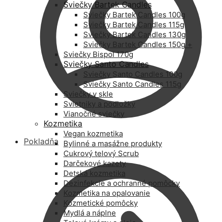
Sviečky Bartek Candles
Sviečky Bartek Candles 100g
Sviečky Bartek Candles 115g
Sviečky Bartek Candles 130g
Sviečky Bartek Candles 150g +
Sviečky Bispol 170g
Sviečky Santo Candles
Sviečky Santo Candles 100g
Sviečky Santo Candles 115g
Sviečky v skle
Svietniky a podložky
Vianočné sviečky
Kozmetika
Vegan kozmetika
Pokladňa
Bylinné a masážne produkty
Cukrový telový Scrub
Darčekové kazety
Detská kozmetika
Dezinfekcie a ochranné pomôcky
Kozmetika na opalovanie
Kozmetické pomôcky
Mydlá a náplne