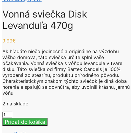
Vonná sviečka Disk
Levanduľa 470g
9,99
€
Ak hľadáte niečo jedinečné a originálne na výzdobu
vášho domova, táto sviečka určite splní vaše
očakávania. Vonná sviečka s vôňou levandule v tvare
disku. Táto sviečka od firmy Bartek Candels je 100%
vyrobená zo stearínu, produktu prírodného pôvodu.
Charakteristickým znakom týchto sviečok je dlhá doba
horenia a spaľujú sa dovnútra, aby uvoľnili krásnu, jemnú
vôňu.
2 na sklade
množstvo
Vonná
Pridať do košíka
sviečka
Disk