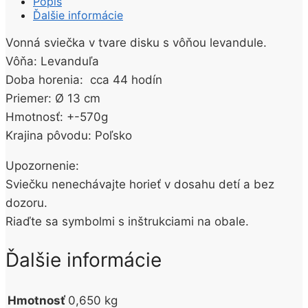
Popis
Levanduľa
Ďalšie informácie
470g
Vonná sviečka v tvare disku s vôňou levandule.
Vôňa: Levanduľa
Doba horenia: cca 44 hodín
Priemer: Ø 13 cm
Hmotnosť: +-570g
Krajina pôvodu: Poľsko
Upozornenie:
Sviečku nenechávajte horieť v dosahu detí a bez
dozoru.
Riaďte sa symbolmi s inštrukciami na obale.
Ďalšie informácie
Hmotnosť
0,650 kg