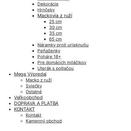
Dekorácie
Hrnčeky
Mackovia z ruží
25 cm
30 cm
35 cm
65 cm
Náramky proti urieknutiu
Peňaženky
Poháre 18+
Pre domácich miláčikov
Uterák s potlačou
Mega Výpredaj
Macko z ruží
Sviečky
Ostatné
Veľkoobchod
DOPRAVA A PLATBA
KONTAKT
Kontakt
Kamenný obchod