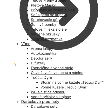
Telové krémy a oleje
Pleťové Masky
Prípravky na čistenie pleti
Soľ a pena do kúpeľa
Sprchovacie gély
Šumivé bomby
Telové mlieka a oleje
Vlhčené obrúsky
Vlasová kozmetika
Vône
Aróma lampy
Autokozmetika
Deodorizéry
Difuzéry
0,00
€
0
Esenciálne a vonné oleje
Osviežovače vzduchu a náplne
Tečúci Dym
Stojan na vonné kužele „Tečúci Dym“
Vonné Kužele „Tečúci Dym“
WC a čističe odpadu
Vonné tyčinky a stojany
Darčekové predmety
Darčekové sety