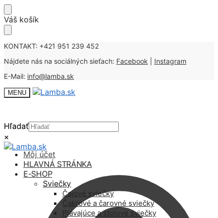
Skip
Skip
Váš košík
to
to
navigation
content
KONTAKT: +421 951 239 452
Nájdete nás na sociálných sieťach:
Facebook
|
Instagram
E-Mail:
info@lamba.sk
MENU
Hľadať
Hľadať
×
×
Môj účet
HLAVNÁ STRÁNKA
E-SHOP
Sviečky
Čajové sviečky
Čakrové a čarovné sviečky
Plávajúce a stolové sviečky