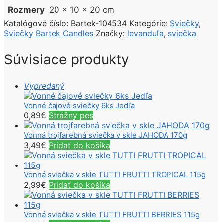
Rozmery
20 × 10 × 20 cm
Katalógové číslo:
Bartek-104534
Kategórie:
Sviečky
,
Sviečky Bartek Candles
Značky:
levanduľa
,
sviečka
Súvisiace produkty
Vypredaný
Vonné čajové sviečky 6ks Jedľa
0,89
€
Strážny pes
Vonná trojfarebná sviečka v skle JAHODA 170g
3,49
€
Pridať do košíka
Vonná sviečka v skle TUTTI FRUTTI TROPICAL 115g
2,99
€
Pridať do košíka
Vonná sviečka v skle TUTTI FRUTTI BERRIES 115g