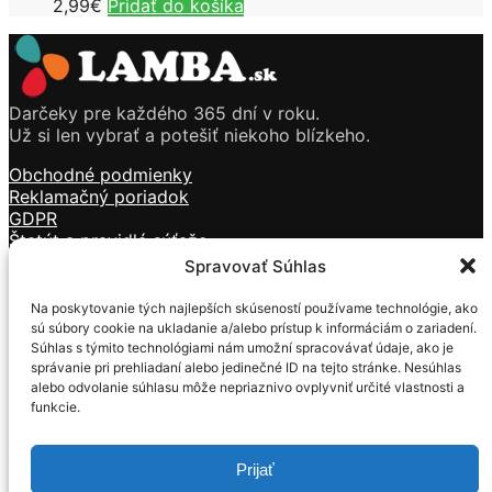
2,99
€
Pridať do košíka
Darčeky pre každého 365 dní v roku.
Už si len vybrať a potešiť niekoho blízkeho.
Obchodné podmienky
Reklamačný poriadok
GDPR
Štatút a pravidlá súťaže
Doprava a platba
Spravovať Súhlas
Kontakt
Na poskytovanie tých najlepších skúseností používame technológie, ako
Sviečky
sú súbory cookie na ukladanie a/alebo prístup k informáciám o zariadení.
Kozmetika
Súhlas s týmito technológiami nám umožní spracovávať údaje, ako je
Vône
správanie pri prehliadaní alebo jedinečné ID na tejto stránke. Nesúhlas
Tečúci dym
alebo odvolanie súhlasu môže nepriaznivo ovplyvniť určité vlastnosti a
funkcie.
Darčekové predmety
Mackovia z ruží
Prijať
Formulár na ODSTÚPENIE OD ZMLUVY