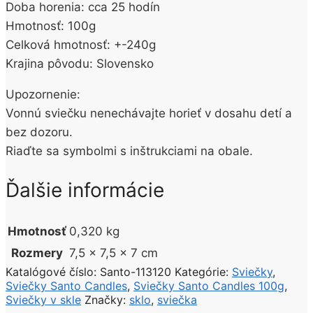
Doba horenia: cca 25 hodín
Hmotnosť: 100g
Celková hmotnosť: +-240g
Krajina pôvodu: Slovensko
Upozornenie:
Vonnú sviečku nenechávajte horieť v dosahu detí a
bez dozoru.
Riaďte sa symbolmi s inštrukciami na obale.
Ďalšie informácie
Hmotnosť
0,320 kg
Rozmery
7,5 × 7,5 × 7 cm
Katalógové číslo:
Santo-113120
Kategórie:
Sviečky
,
Sviečky Santo Candles
,
Sviečky Santo Candles 100g
,
Sviečky v skle
Značky:
sklo
,
sviečka