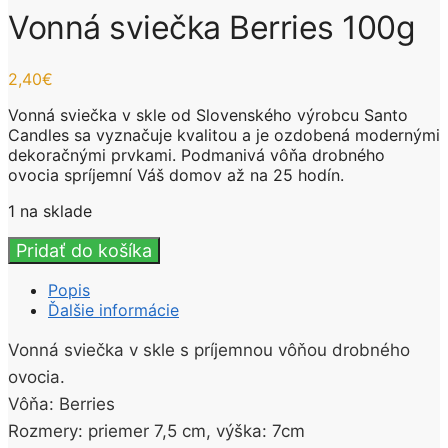
Vonná sviečka Berries 100g
2,40
€
Vonná sviečka v skle od Slovenského výrobcu Santo
Candles sa vyznačuje kvalitou a je ozdobená modernými
dekoračnými prvkami. Podmanivá vôňa drobného
ovocia spríjemní Váš domov až na 25 hodín.
1 na sklade
množstvo
Pridať do košíka
Vonná
sviečka
Popis
Berries
Ďalšie informácie
100g
Vonná sviečka v skle s príjemnou vôňou drobného
ovocia.
Vôňa: Berries
Rozmery: priemer 7,5 cm, výška: 7cm