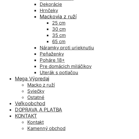
Dekorácie
Hrnčeky
Mackovia z ruží
25 cm
30 cm
35 cm
65 cm
Náramky proti urieknutiu
Peňaženky
Poháre 18+
Pre domácich miláčikov
Uterák s potlačou
Mega Výpredaj
Macko z ruží
Sviečky
Ostatné
Veľkoobchod
DOPRAVA A PLATBA
KONTAKT
Kontakt
Kamenný obchod