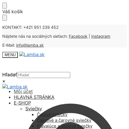
Skip
Skip
Váš košík
to
to
navigation
content
KONTAKT: +421 951 239 452
Nájdete nás na sociálných sieťach:
Facebook
|
Instagram
E-Mail:
info@lamba.sk
MENU
Hľadať
Hľadať
×
×
Môj účet
HLAVNÁ STRÁNKA
E-SHOP
Sviečky
Čajové sviečky
Čakrové a čarovné sviečky
Plávajúce a stolové sviečky