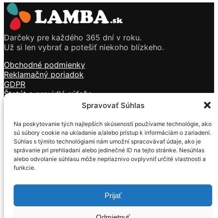
Darčeky pre každého 365 dní v roku.
Už si len vybrať a potešiť niekoho blízkeho.
Obchodné podmienky
Reklamačný poriadok
GDPR
Štatút a pravidlá súťaže
Doprava a platba
Spravovať Súhlas
Kontakt
Na poskytovanie tých najlepších skúseností používame technológie, ako
Sviečky
sú súbory cookie na ukladanie a/alebo prístup k informáciám o zariadení.
Kozmetika
Súhlas s týmito technológiami nám umožní spracovávať údaje, ako je
Vône
správanie pri prehliadaní alebo jedinečné ID na tejto stránke. Nesúhlas
Tečúci dym
alebo odvolanie súhlasu môže nepriaznivo ovplyvniť určité vlastnosti a
funkcie.
Darčekové predmety
Mackovia z ruží
Prijať
Formulár na ODSTÚPENIE OD ZMLUVY
Formulár na REKLAMÁCIU
Odmietnuť