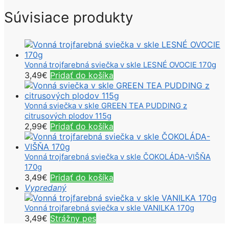
Súvisiace produkty
Vonná trojfarebná sviečka v skle LESNÉ OVOCIE 170g
3,49
€
Pridať do košíka
Vonná sviečka v skle GREEN TEA PUDDING z
citrusových plodov 115g
2,99
€
Pridať do košíka
Vonná trojfarebná sviečka v skle ČOKOLÁDA-VIŠŇA
170g
3,49
€
Pridať do košíka
Vypredaný
Vonná trojfarebná sviečka v skle VANILKA 170g
3,49
€
Strážny pes