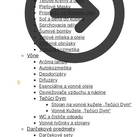
Telové krémy a oleje
Pleťové Masky
Prípravky na čistenie pleti
Soľ a pena do kúpeľa
Sprchovacie gély
Šumivé bomby
Telové mlieka a oleje
Vlhčené obrúsky
Vlasová kozmetika
Vône
Aróma lampy
Autokozmetika
Deodorizéry
Difuzéry
0,00
€
0
Esenciálne a vonné oleje
Osviežovače vzduchu a náplne
Tečúci Dym
Stojan na vonné kužele „Tečúci Dym“
Vonné Kužele „Tečúci Dym“
WC a čističe odpadu
Vonné tyčinky a stojany
Darčekové predmety
Darčekové sety