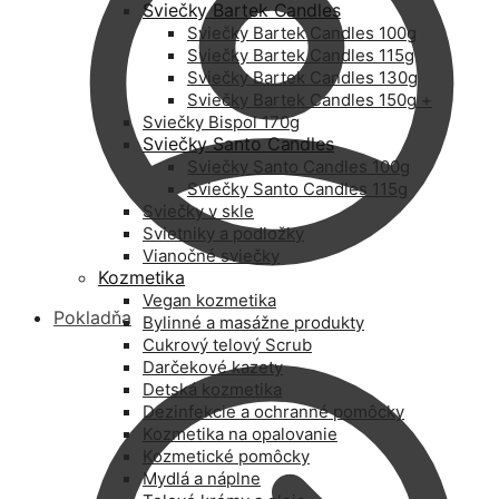
Sviečky Bartek Candles
Sviečky Bartek Candles 100g
Sviečky Bartek Candles 115g
Sviečky Bartek Candles 130g
Sviečky Bartek Candles 150g +
Sviečky Bispol 170g
Sviečky Santo Candles
Sviečky Santo Candles 100g
Sviečky Santo Candles 115g
Sviečky v skle
Svietniky a podložky
Vianočné sviečky
Kozmetika
Vegan kozmetika
Pokladňa
Bylinné a masážne produkty
Cukrový telový Scrub
Darčekové kazety
Detská kozmetika
Dezinfekcie a ochranné pomôcky
Kozmetika na opalovanie
Kozmetické pomôcky
Mydlá a náplne