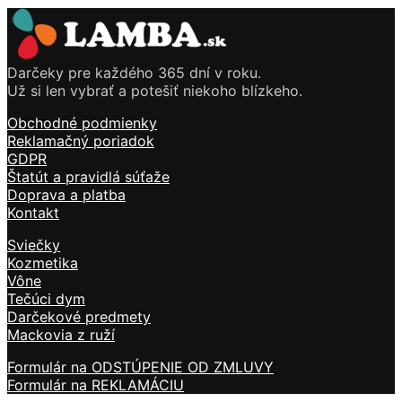
Darčeky pre každého 365 dní v roku.
Už si len vybrať a potešiť niekoho blízkeho.
Obchodné podmienky
Reklamačný poriadok
GDPR
Štatút a pravidlá súťaže
Doprava a platba
Kontakt
Sviečky
Kozmetika
Vône
Tečúci dym
Darčekové predmety
Mackovia z ruží
Formulár na ODSTÚPENIE OD ZMLUVY
Formulár na REKLAMÁCIU