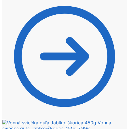
Vonná
sviečka guľa Jablko-škorica 450g
7,99
€