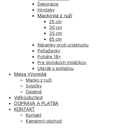
Dekorácie
Hrnčeky
Mackovia z ruží
25 cm
30 cm
35 cm
65 cm
Náramky proti urieknutiu
Peňaženky
Poháre 18+
Pre domácich miláčikov
Uterák s potlačou
Mega Výpredaj
Macko z ruží
Sviečky
Ostatné
Veľkoobchod
DOPRAVA A PLATBA
KONTAKT
Kontakt
Kamenný obchod