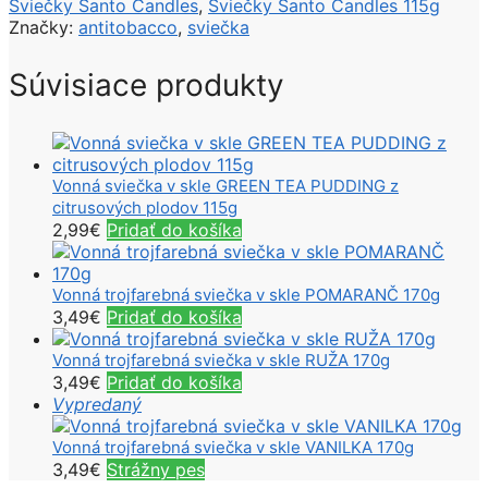
Sviečky Santo Candles
,
Sviečky Santo Candles 115g
Značky:
antitobacco
,
sviečka
Súvisiace produkty
Vonná sviečka v skle GREEN TEA PUDDING z
citrusových plodov 115g
2,99
€
Pridať do košíka
Vonná trojfarebná sviečka v skle POMARANČ 170g
3,49
€
Pridať do košíka
Vonná trojfarebná sviečka v skle RUŽA 170g
3,49
€
Pridať do košíka
Vypredaný
Vonná trojfarebná sviečka v skle VANILKA 170g
3,49
€
Strážny pes