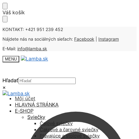
Skip
Skip
Váš košík
to
to
navigation
content
KONTAKT: +421 951 239 452
Nájdete nás na sociálných sieťach:
Facebook
|
Instagram
E-Mail:
info@lamba.sk
MENU
Hľadať
Hľadať
×
×
Môj účet
HLAVNÁ STRÁNKA
E-SHOP
Sviečky
Čajové sviečky
Čakrové a čarovné sviečky
Plávajúce a stolové sviečky