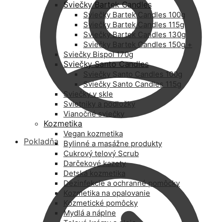
Sviečky Bartek Candles
Sviečky Bartek Candles 100g
Sviečky Bartek Candles 115g
Sviečky Bartek Candles 130g
Sviečky Bartek Candles 150g +
Sviečky Bispol 170g
Sviečky Santo Candles
Sviečky Santo Candles 100g
Sviečky Santo Candles 115g
Sviečky v skle
Svietniky a podložky
Vianočné sviečky
Kozmetika
Vegan kozmetika
Pokladňa
Bylinné a masážne produkty
Cukrový telový Scrub
Darčekové kazety
Detská kozmetika
Dezinfekcie a ochranné pomôcky
Kozmetika na opalovanie
Kozmetické pomôcky
Mydlá a náplne