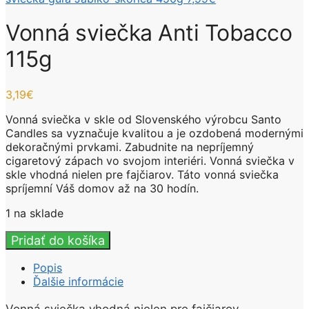
Vonná sviečka Anti Tobacco
115g
3,19
€
Vonná sviečka v skle od Slovenského výrobcu Santo
Candles sa vyznačuje kvalitou a je ozdobená modernými
dekoračnými prvkami. Zabudnite na nepríjemný
cigaretový zápach vo svojom interiéri. Vonná sviečka v
skle vhodná nielen pre fajčiarov. Táto vonná sviečka
spríjemní Váš domov až na 30 hodín.
1 na sklade
množstvo
Pridať do košíka
Vonná
sviečka
Popis
Anti
Ďalšie informácie
Tobacco
115g
Vonná sviečka vhodná nielen pre fajčiarov.