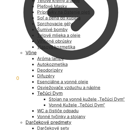
Telové krémy a oleje
Pleťové Masky
Prípravky na čistenie pleti
Soľ a pena do kúpeľa
Sprchovacie gély
Šumivé bomby
Telové mlieka a oleje
Vlhčené obrúsky
Vlasová kozmetika
Vône
Aróma lampy
Autokozmetika
Deodorizéry
Difuzéry
0,00
€
0
Esenciálne a vonné oleje
Osviežovače vzduchu a náplne
Tečúci Dym
Stojan na vonné kužele „Tečúci Dym“
Vonné Kužele „Tečúci Dym“
WC a čističe odpadu
Vonné tyčinky a stojany
Darčekové predmety
Darčekové sety