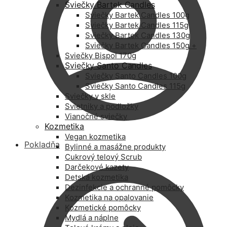
Sviečky Bartek Candles
Sviečky Bartek Candles 100g
Sviečky Bartek Candles 115g
Sviečky Bartek Candles 130g
Sviečky Bartek Candles 150g +
Sviečky Bispol 170g
Sviečky Santo Candles
Sviečky Santo Candles 100g
Sviečky Santo Candles 115g
Sviečky v skle
Svietniky a podložky
Vianočné sviečky
Kozmetika
Vegan kozmetika
Pokladňa
Bylinné a masážne produkty
Cukrový telový Scrub
Darčekové kazety
Detská kozmetika
Dezinfekcie a ochranné pomôcky
Kozmetika na opalovanie
Kozmetické pomôcky
Mydlá a náplne