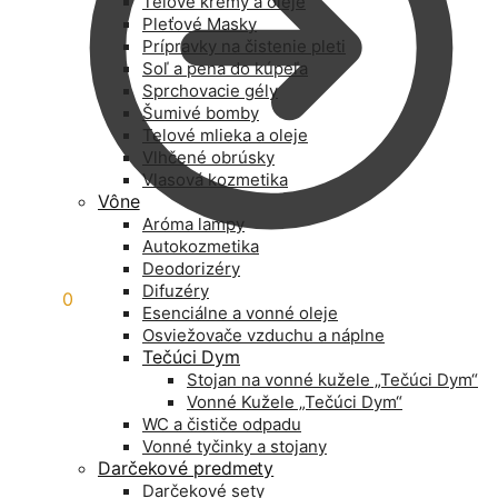
Telové krémy a oleje
Pleťové Masky
Prípravky na čistenie pleti
Soľ a pena do kúpeľa
Sprchovacie gély
Šumivé bomby
Telové mlieka a oleje
Vlhčené obrúsky
Vlasová kozmetika
Vône
Aróma lampy
Autokozmetika
Deodorizéry
Difuzéry
0,00
€
0
Esenciálne a vonné oleje
Osviežovače vzduchu a náplne
Tečúci Dym
Stojan na vonné kužele „Tečúci Dym“
Vonné Kužele „Tečúci Dym“
WC a čističe odpadu
Vonné tyčinky a stojany
Darčekové predmety
Darčekové sety