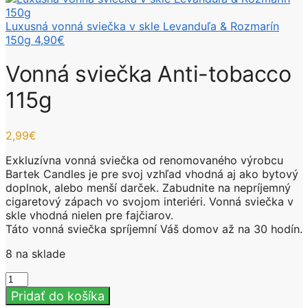
Luxusná vonná sviečka v skle Levanduľa & Rozmarín
150g
4,90
€
Vonná sviečka Anti-tobacco
115g
2,99
€
Exkluzívna vonná sviečka od renomovaného výrobcu
Bartek Candles je pre svoj vzhľad vhodná aj ako bytový
doplnok, alebo menší darček. Zabudnite na nepríjemný
cigaretový zápach vo svojom interiéri. Vonná sviečka v
skle vhodná nielen pre fajčiarov.
Táto vonná sviečka spríjemní Váš domov až na 30 hodín.
8 na sklade
množstvo
Vonná
Pridať do košíka
sviečka