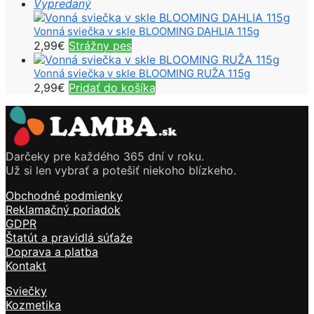
Vypredaný
Vonná sviečka v skle BLOOMING DAHLIA 115g
2,99
€
Strážny pes
Vonná sviečka v skle BLOOMING RUŽA 115g
2,99
€
Pridať do košíka
Darčeky pre každého 365 dní v roku.
Už si len vybrať a potešiť niekoho blízkeho.
Obchodné podmienky
Reklamačný poriadok
GDPR
Štatút a pravidlá súťaže
Doprava a platba
Kontakt
Sviečky
Kozmetika