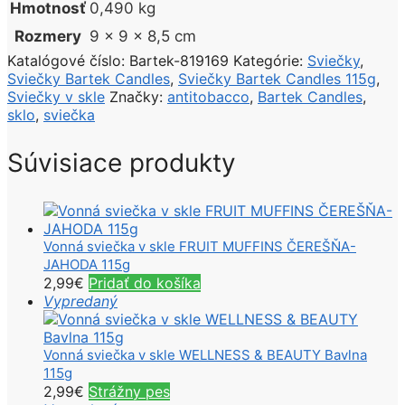
Hmotnosť
0,490 kg
Rozmery
9 × 9 × 8,5 cm
Katalógové číslo:
Bartek-819169
Kategórie:
Sviečky
,
Sviečky Bartek Candles
,
Sviečky Bartek Candles 115g
,
Sviečky v skle
Značky:
antitobacco
,
Bartek Candles
,
sklo
,
sviečka
Súvisiace produkty
Vonná sviečka v skle FRUIT MUFFINS ČEREŠŇA-
JAHODA 115g
2,99
€
Pridať do košíka
Vypredaný
Vonná sviečka v skle WELLNESS & BEAUTY Bavlna
115g
2,99
€
Strážny pes