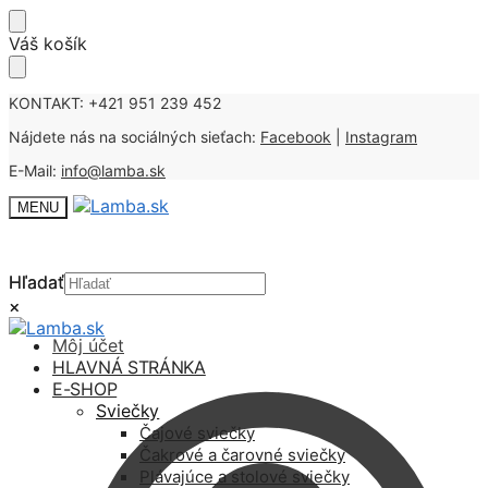
Skip
Skip
Váš košík
to
to
navigation
content
KONTAKT: +421 951 239 452
Nájdete nás na sociálných sieťach:
Facebook
|
Instagram
E-Mail:
info@lamba.sk
MENU
Hľadať
Hľadať
×
×
Môj účet
HLAVNÁ STRÁNKA
E-SHOP
Sviečky
Čajové sviečky
Čakrové a čarovné sviečky
Plávajúce a stolové sviečky