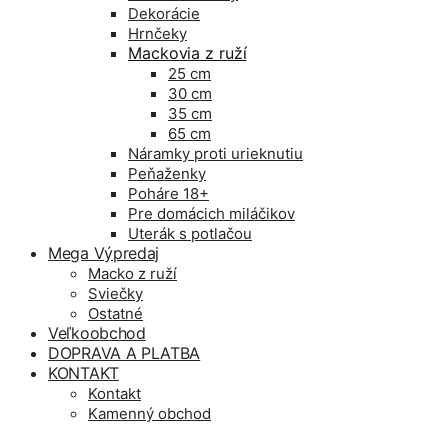
Dekorácie
Hrnčeky
Mackovia z ruží
25 cm
30 cm
35 cm
65 cm
Náramky proti urieknutiu
Peňaženky
Poháre 18+
Pre domácich miláčikov
Uterák s potlačou
Mega Výpredaj
Macko z ruží
Sviečky
Ostatné
Veľkoobchod
DOPRAVA A PLATBA
KONTAKT
Kontakt
Kamenný obchod