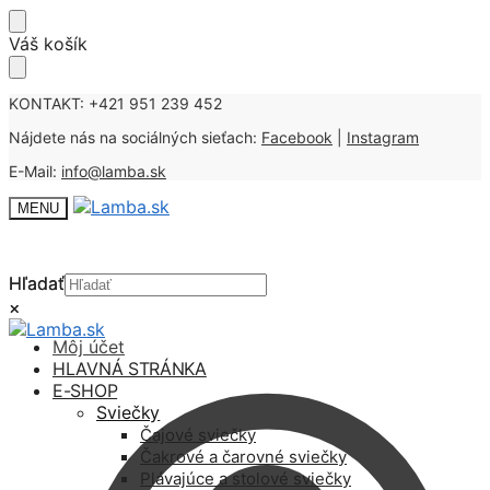
Skip
Skip
Váš košík
to
to
navigation
content
KONTAKT: +421 951 239 452
Nájdete nás na sociálných sieťach:
Facebook
|
Instagram
E-Mail:
info@lamba.sk
MENU
Hľadať
Hľadať
×
×
Môj účet
HLAVNÁ STRÁNKA
E-SHOP
Sviečky
Čajové sviečky
Čakrové a čarovné sviečky
Plávajúce a stolové sviečky