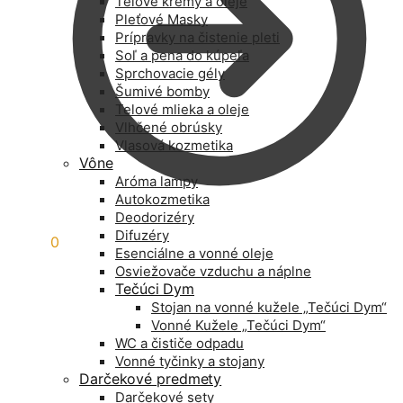
Telové krémy a oleje
Pleťové Masky
Prípravky na čistenie pleti
Soľ a pena do kúpeľa
Sprchovacie gély
Šumivé bomby
Telové mlieka a oleje
Vlhčené obrúsky
Vlasová kozmetika
Vône
Aróma lampy
Autokozmetika
Deodorizéry
Difuzéry
0,00
€
0
Esenciálne a vonné oleje
Osviežovače vzduchu a náplne
Tečúci Dym
Stojan na vonné kužele „Tečúci Dym“
Vonné Kužele „Tečúci Dym“
WC a čističe odpadu
Vonné tyčinky a stojany
Darčekové predmety
Darčekové sety