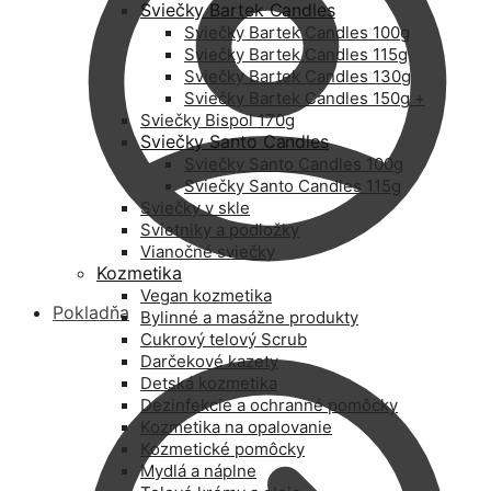
Sviečky Bartek Candles
Sviečky Bartek Candles 100g
Sviečky Bartek Candles 115g
Sviečky Bartek Candles 130g
Sviečky Bartek Candles 150g +
Sviečky Bispol 170g
Sviečky Santo Candles
Sviečky Santo Candles 100g
Sviečky Santo Candles 115g
Sviečky v skle
Svietniky a podložky
Vianočné sviečky
Kozmetika
Vegan kozmetika
Pokladňa
Bylinné a masážne produkty
Cukrový telový Scrub
Darčekové kazety
Detská kozmetika
Dezinfekcie a ochranné pomôcky
Kozmetika na opalovanie
Kozmetické pomôcky
Mydlá a náplne