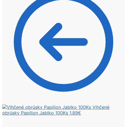
Vlhčené
obrúsky Papilion Jablko 100Ks
1,89
€