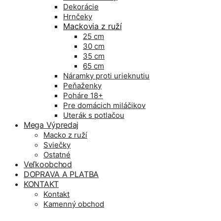
Dekorácie
Hrnčeky
Mackovia z ruží
25 cm
30 cm
35 cm
65 cm
Náramky proti urieknutiu
Peňaženky
Poháre 18+
Pre domácich miláčikov
Uterák s potlačou
Mega Výpredaj
Macko z ruží
Sviečky
Ostatné
Veľkoobchod
DOPRAVA A PLATBA
KONTAKT
Kontakt
Kamenný obchod