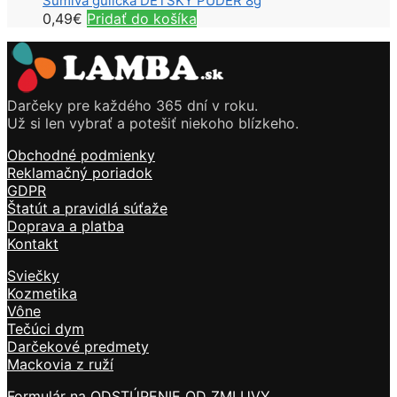
Šumivá gulička DETSKÝ PÚDER 8g
0,49
€
Pridať do košíka
Darčeky pre každého 365 dní v roku.
Už si len vybrať a potešiť niekoho blízkeho.
Obchodné podmienky
Reklamačný poriadok
GDPR
Štatút a pravidlá súťaže
Doprava a platba
Kontakt
Sviečky
Kozmetika
Vône
Tečúci dym
Darčekové predmety
Mackovia z ruží
Formulár na ODSTÚPENIE OD ZMLUVY