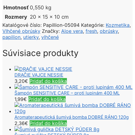
Hmotnosť
0,550 kg
Rozmery
20 × 15 × 10 cm
Katalógové číslo:
Papillion-05094
Kategórie:
Kozmetika
,
Vlhčené obrúsky
Značky:
Aloe vera
,
fresh
,
obrúsky
,
papilion
,
utierky
,
vlhčené
Súvisiace produkty
DRAČIE VAJCE NESSIE
3,20
€
Pridať do košíka
Šampón SENSITIVE CARE – proti lupinám 400 ML
1,99
€
Pridať do košíka
Aromaterapeutická šumivá bomba DOBRÉ RÁNO 120g
2,36
€
Pridať do košíka