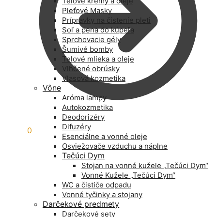
Telové krémy a oleje
Pleťové Masky
Prípravky na čistenie pleti
Soľ a pena do kúpeľa
Sprchovacie gély
Šumivé bomby
Telové mlieka a oleje
Vlhčené obrúsky
Vlasová kozmetika
Vône
Aróma lampy
Autokozmetika
Deodorizéry
Difuzéry
0,00
€
0
Esenciálne a vonné oleje
Osviežovače vzduchu a náplne
Tečúci Dym
Stojan na vonné kužele „Tečúci Dym“
Vonné Kužele „Tečúci Dym“
WC a čističe odpadu
Vonné tyčinky a stojany
Darčekové predmety
Darčekové sety