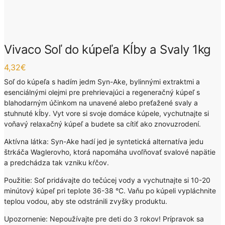
Vivaco Soľ do kúpeľa Kĺby a Svaly 1kg
4,32
€
Soľ do kúpeľa s hadím jedm Syn-Ake, bylinnými extraktmi a
esenciálnými olejmi pre prehrievajúci a regeneračný kúpeľ s
blahodarným účinkom na unavené alebo preťažené svaly a
stuhnuté kĺby. Vyt vore si svoje domáce kúpele, vychutnajte si
voňavý relaxačný kúpeľ a budete sa cítiť ako znovuzrodení.
Aktívna látka: Syn-Ake hadí jed je syntetická alternatíva jedu
štrkáča Waglerovho, ktorá napomáha uvoľňovať svalové napätie
a predchádza tak vzniku kŕčov.
Použitie: Soľ pridávajte do tečúcej vody a vychutnajte si 10-20
minútový kúpeľ pri teplote 36-38 °C. Vaňu po kúpeli vypláchnite
teplou vodou, aby ste odstránili zvyšky produktu.
Upozornenie: Nepoužívajte pre deti do 3 rokov! Prípravok sa