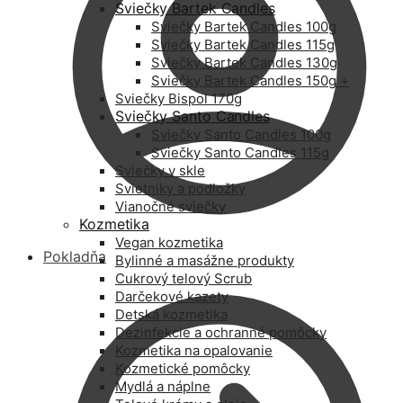
Sviečky Bartek Candles
Sviečky Bartek Candles 100g
Sviečky Bartek Candles 115g
Sviečky Bartek Candles 130g
Sviečky Bartek Candles 150g +
Sviečky Bispol 170g
Sviečky Santo Candles
Sviečky Santo Candles 100g
Sviečky Santo Candles 115g
Sviečky v skle
Svietniky a podložky
Vianočné sviečky
Kozmetika
Vegan kozmetika
Pokladňa
Bylinné a masážne produkty
Cukrový telový Scrub
Darčekové kazety
Detská kozmetika
Dezinfekcie a ochranné pomôcky
Kozmetika na opalovanie
Kozmetické pomôcky
Mydlá a náplne