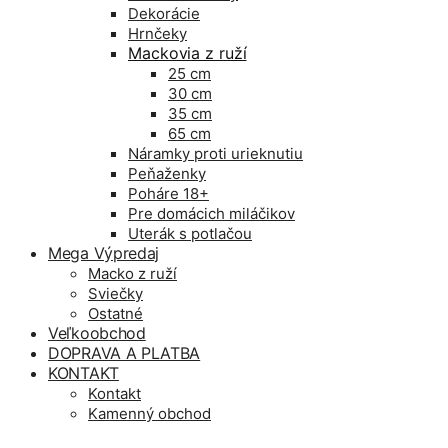
Dekorácie
Hrnčeky
Mackovia z ruží
25 cm
30 cm
35 cm
65 cm
Náramky proti urieknutiu
Peňaženky
Poháre 18+
Pre domácich miláčikov
Uterák s potlačou
Mega Výpredaj
Macko z ruží
Sviečky
Ostatné
Veľkoobchod
DOPRAVA A PLATBA
KONTAKT
Kontakt
Kamenný obchod