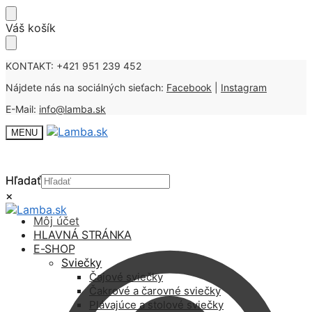
Skip
Skip
Váš košík
to
to
navigation
content
KONTAKT: +421 951 239 452
Nájdete nás na sociálných sieťach:
Facebook
|
Instagram
E-Mail:
info@lamba.sk
MENU
Hľadať
Hľadať
×
×
Môj účet
HLAVNÁ STRÁNKA
E-SHOP
Sviečky
Čajové sviečky
Čakrové a čarovné sviečky
Plávajúce a stolové sviečky