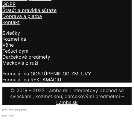
GDPR
Štatút a pravidlá súťaže
Doprava a platba
Kontakt
Sviečky
Kozmetika
Vône
Tečúci dym
Darčekové predmety
Mackovia z ruží
Formulár na ODSTÚPENIE OD ZMLUVY
Formulár na REKLAMÁCIU
© 2019 – 2022 Lamba.sk | Internetový obchod so
sviečkami, kozmetikou, darčekovými predmetmi –
Lamba.sk