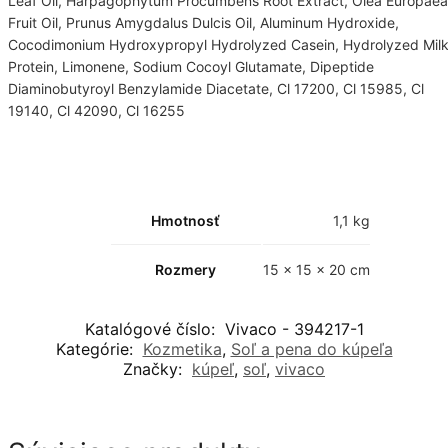
Leaf Oil, Harpagophytum Procumbens Root Extract, Olea Europaea
Fruit Oil, Prunus Amygdalus Dulcis Oil, Aluminum Hydroxide,
Cocodimonium Hydroxypropyl Hydrolyzed Casein, Hydrolyzed Mil
Protein, Limonene, Sodium Cocoyl Glutamate, Dipeptide
Diaminobutyroyl Benzylamide Diacetate, Cl 17200, Cl 15985, Cl
19140, Cl 42090, Cl 16255
Hmotnosť
1,1 kg
Rozmery
15 × 15 × 20 cm
Katalógové číslo:
Vivaco - 394217-1
Kategórie:
Kozmetika
,
Soľ a pena do kúpeľa
Značky:
kúpeľ
,
soľ
,
vivaco