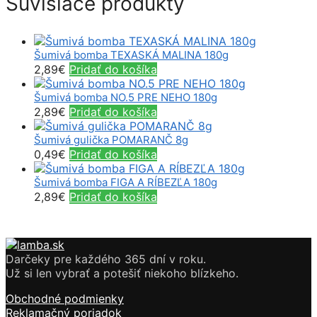
Súvisiace produkty
Šumivá bomba TEXASKÁ MALINA 180g
2,89
€
Pridať do košíka
Šumivá bomba NO.5 PRE NEHO 180g
2,89
€
Pridať do košíka
Šumivá gulička POMARANČ 8g
0,49
€
Pridať do košíka
Šumivá bomba FIGA A RÍBEZĽA 180g
2,89
€
Pridať do košíka
Darčeky pre každého 365 dní v roku.
Už si len vybrať a potešiť niekoho blízkeho.
Obchodné podmienky
Reklamačný poriadok