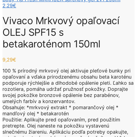
2,29
€
Vivaco Mrkvový opaľovací
OLEJ SPF15 s
betakaroténom 150ml
9,29
€
100 % prírodný mrkvový olej aktivuje pleťové bunky pri
opaľovaní a vďaka prirodzenému obsahu beta karoténu
podporuje rýchlejšie a dlhodobé opálenie pleti. Ľahko sa
rozotiera, pomáha udržať pružnosť pokožky. Doprajte
svojej pokožke bronzové opálenie bez parabénov,
umelých farbív a konzervantov.
Obsahuje: *mrkvový extrakt * pomarančový olej *
mandľový olej * betakarotén
Použitie: Aplikujte pred opaľovaním, pred použitím
pretrepte. Olej naneste na pokožku vystavenú
slnečnému žiareniu. Aplikáciu podľa potreby opakujte,