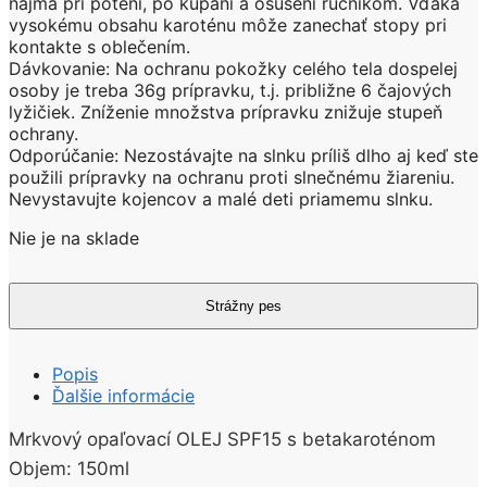
najmä pri potení, po kúpaní a osušení ručníkom. Vďaka
vysokému obsahu karoténu môže zanechať stopy pri
kontakte s oblečením.
Dávkovanie: Na ochranu pokožky celého tela dospelej
osoby je treba 36g prípravku, t.j. približne 6 čajových
lyžičiek. Zníženie množstva prípravku znižuje stupeň
ochrany.
Odporúčanie: Nezostávajte na slnku príliš dlho aj keď ste
použili prípravky na ochranu proti slnečnému žiareniu.
Nevystavujte kojencov a malé deti priamemu slnku.
Nie je na sklade
Popis
Ďalšie informácie
Mrkvový opaľovací OLEJ SPF15 s betakaroténom
Objem: 150ml