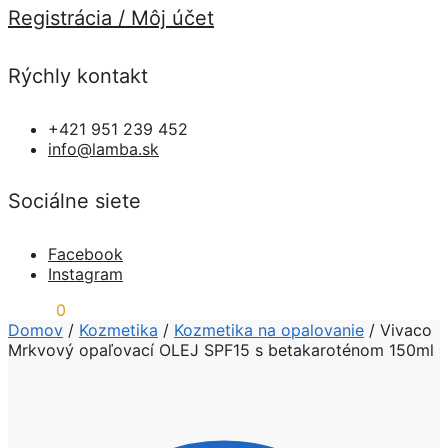
Registrácia / Môj účet
Rýchly kontakt
+421 951 239 452
info@lamba.sk
Sociálne siete
Facebook
Instagram
0,00
€
0
Domov
/
Kozmetika
/
Kozmetika na opalovanie
/
Vivaco
Mrkvový opaľovací OLEJ SPF15 s betakaroténom 150ml