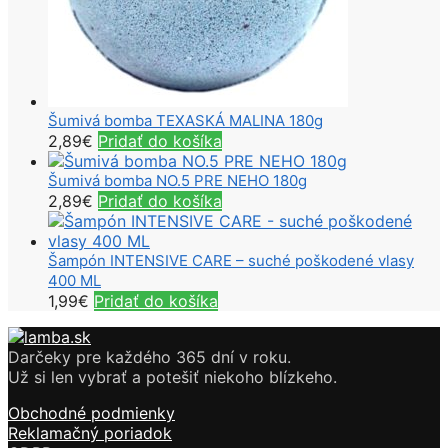
Šumivá bomba TEXASKÁ MALINA 180g
2,89
€
Pridať do košíka
Šumivá bomba NO.5 PRE NEHO 180g
2,89
€
Pridať do košíka
Šampón INTENSIVE CARE – suché poškodené vlasy
400 ML
1,99
€
Pridať do košíka
Darčeky pre každého 365 dní v roku.
Už si len vybrať a potešiť niekoho blízkeho.
Obchodné podmienky
Reklamačný poriadok