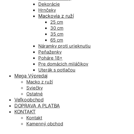
Dekorácie
Hrnčeky
Mackovia z ruží
25 cm
30 cm
35 cm
65 cm
Náramky proti urieknutiu
Peňaženky
Poháre 18+
Pre domácich miláčikov
Uterák s potlačou
Mega Výpredaj
Macko z ruží
Sviečky
Ostatné
Veľkoobchod
DOPRAVA A PLATBA
KONTAKT
Kontakt
Kamenný obchod