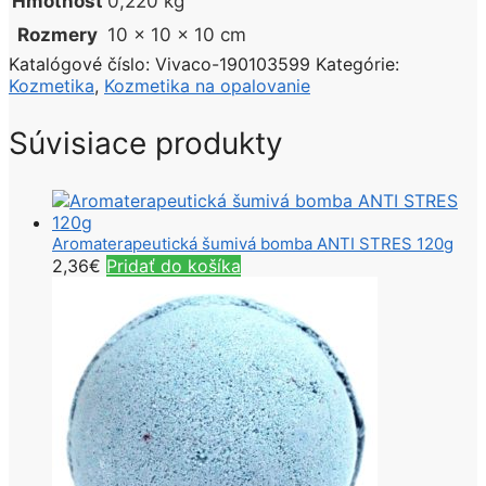
Hmotnosť
0,220 kg
Rozmery
10 × 10 × 10 cm
Katalógové číslo:
Vivaco-190103599
Kategórie:
Kozmetika
,
Kozmetika na opalovanie
Súvisiace produkty
Aromaterapeutická šumivá bomba ANTI STRES 120g
2,36
€
Pridať do košíka