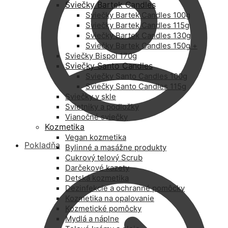
Sviečky Bartek Candles
Sviečky Bartek Candles 100g
Sviečky Bartek Candles 115g
Sviečky Bartek Candles 130g
Sviečky Bartek Candles 150g +
Sviečky Bispol 170g
Sviečky Santo Candles
Sviečky Santo Candles 100g
Sviečky Santo Candles 115g
Sviečky v skle
Svietniky a podložky
Vianočné sviečky
Kozmetika
Vegan kozmetika
Pokladňa
Bylinné a masážne produkty
Cukrový telový Scrub
Darčekové kazety
Detská kozmetika
Dezinfekcie a ochranné pomôcky
Kozmetika na opalovanie
Kozmetické pomôcky
Mydlá a náplne