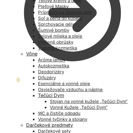
Telové krémy a oleje
Pleťové Masky
Prípravky na čistenie pleti
Soľ a pena do kúpeľa
Sprchovacie gély
Šumivé bomby
Telové mlieka a oleje
Vlhčené obrúsky
Vlasová kozmetika
Vône
Aróma lampy
Autokozmetika
Deodorizéry
Difuzéry
0,00
€
0
Esenciálne a vonné oleje
Osviežovače vzduchu a náplne
Tečúci Dym
Stojan na vonné kužele „Tečúci Dym“
Vonné Kužele „Tečúci Dym“
WC a čističe odpadu
Vonné tyčinky a stojany
Darčekové predmety
Darčekové sety