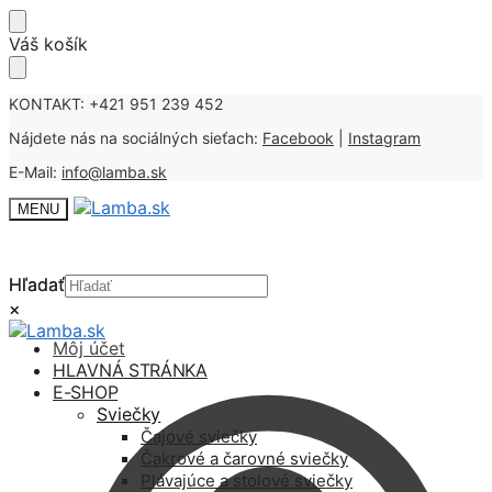
Skip
Skip
Váš košík
to
to
navigation
content
KONTAKT: +421 951 239 452
Nájdete nás na sociálných sieťach:
Facebook
|
Instagram
E-Mail:
info@lamba.sk
MENU
Hľadať
Hľadať
×
×
Môj účet
HLAVNÁ STRÁNKA
E-SHOP
Sviečky
Čajové sviečky
Čakrové a čarovné sviečky
Plávajúce a stolové sviečky