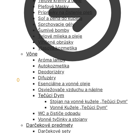
Telové krémy a oleje
Pleťové Masky
Prípravky na čistenie pleti
Soľ a pena do kúpeľa
Sprchovacie gély
Šumivé bomby
Telové mlieka a oleje
Vlhčené obrúsky
Vlasová kozmetika
Vône
Aróma lampy
Autokozmetika
Deodorizéry
Difuzéry
0,00
€
0
Esenciálne a vonné oleje
Osviežovače vzduchu a náplne
Tečúci Dym
Stojan na vonné kužele „Tečúci Dym“
Vonné Kužele „Tečúci Dym“
WC a čističe odpadu
Vonné tyčinky a stojany
Darčekové predmety
Darčekové sety