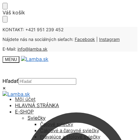
Skip
Skip
Váš košík
to
to
navigation
content
KONTAKT: +421 951 239 452
Nájdete nás na sociálných sieťach:
Facebook
|
Instagram
E-Mail:
info@lamba.sk
MENU
Hľadať
Hľadať
×
×
Môj účet
HLAVNÁ STRÁNKA
E-SHOP
Sviečky
Čajové sviečky
Čakrové a čarovné sviečky
Plávajúce a stolové sviečky