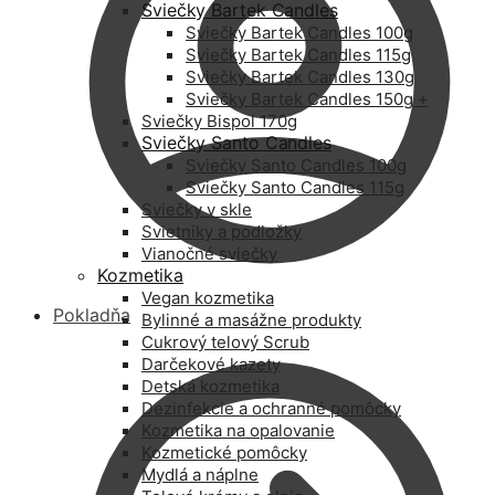
Sviečky Bartek Candles
Sviečky Bartek Candles 100g
Sviečky Bartek Candles 115g
Sviečky Bartek Candles 130g
Sviečky Bartek Candles 150g +
Sviečky Bispol 170g
Sviečky Santo Candles
Sviečky Santo Candles 100g
Sviečky Santo Candles 115g
Sviečky v skle
Svietniky a podložky
Vianočné sviečky
Kozmetika
Vegan kozmetika
Pokladňa
Bylinné a masážne produkty
Cukrový telový Scrub
Darčekové kazety
Detská kozmetika
Dezinfekcie a ochranné pomôcky
Kozmetika na opalovanie
Kozmetické pomôcky
Mydlá a náplne