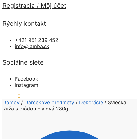
Registrácia / Môj účet
Rýchly kontakt
+421 951 239 452
info@lamba.sk
Sociálne siete
Facebook
Instagram
0,00
€
0
Domov
/
Darčekové predmety
/
Dekorácie
/
Sviečka
Ruža s diódou Fialová 280g