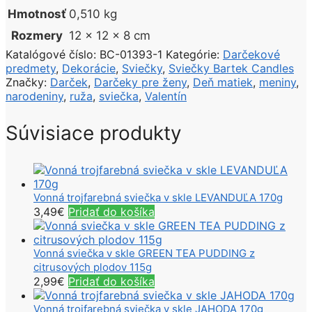
Hmotnosť
0,510 kg
Rozmery
12 × 12 × 8 cm
Katalógové číslo:
BC-01393-1
Kategórie:
Darčekové
predmety
,
Dekorácie
,
Sviečky
,
Sviečky Bartek Candles
Značky:
Darček
,
Darčeky pre ženy
,
Deň matiek
,
meniny
,
narodeniny
,
ruža
,
sviečka
,
Valentín
Súvisiace produkty
Vonná trojfarebná sviečka v skle LEVANDUĽA 170g
3,49
€
Pridať do košíka
Vonná sviečka v skle GREEN TEA PUDDING z
citrusových plodov 115g
2,99
€
Pridať do košíka
Vonná trojfarebná sviečka v skle JAHODA 170g