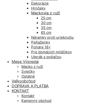
Dekorácie
Hrnčeky
Mackovia z ruží
25 cm
30 cm
35 cm
65 cm
Náramky proti urieknutiu
Peňaženky
Poháre 18+
Pre domácich miláčikov
Uterák s potlačou
Mega Výpredaj
Macko z ruží
Sviečky
Ostatné
Veľkoobchod
DOPRAVA A PLATBA
KONTAKT
Kontakt
Kamenný obchod