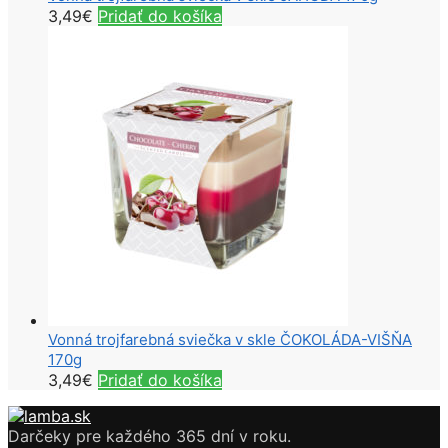
3,49
€
Pridať do košíka
Vonná trojfarebná sviečka v skle ČOKOLÁDA-VIŠŇA
170g
3,49
€
Pridať do košíka
Darčeky pre každého 365 dní v roku.