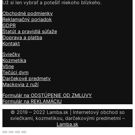
Už si len vybrať a potešiť niekoho blízkeho.
Obchodné podmienky
Reklamačný poriadok
GDPR
Štatút a pravidlá súťaže
Doprava a platba
Kontakt
Sviečky
Kozmetika
Vône
Tečúci dym
Darčekové predmety
Mackovia z ruží
Formulár na ODSTÚPENIE OD ZMLUVY
Formulár na REKLAMÁCIU
© 2019 – 2022 Lamba.sk | Internetový obchod so
sviečkami, kozmetikou, darčekovými predmetmi –
Lamba.sk