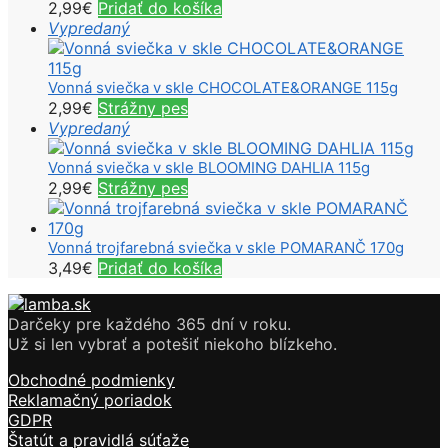
2,99
€
Pridať do košíka
Vypredaný
Vonná sviečka v skle CHOCOLATE&ORANGE 115g
2,99
€
Strážny pes
Vypredaný
Vonná sviečka v skle BLOOMING DAHLIA 115g
2,99
€
Strážny pes
Vonná trojfarebná sviečka v skle POMARANČ 170g
3,49
€
Pridať do košíka
Darčeky pre každého 365 dní v roku.
Už si len vybrať a potešiť niekoho blízkeho.
Obchodné podmienky
Reklamačný poriadok
GDPR
Štatút a pravidlá súťaže