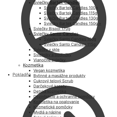
Sviečky Bartek Candles
Sviečky Bartek Candles 100g
Sviečky Bartek Candles 115g
Sviečky Bartek Candles 130g
Sviečky Bartek Candles 150g +
Sviečky Bispol 170g
Sviečky Santo Candles
Sviečky Santo Candles 100g
Sviečky Santo Candles 115g
Sviečky v skle
Svietniky a podložky
Vianočné sviečky
Kozmetika
Vegan kozmetika
Pokladňa
Bylinné a masážne produkty
Cukrový telový Scrub
Darčekové kazety
Detská kozmetika
Dezinfekcie a ochranné pomôcky
Kozmetika na opalovanie
Kozmetické pomôcky
Mydlá a náplne