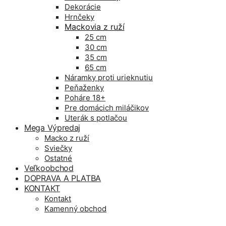
Dekorácie
Hrnčeky
Mackovia z ruží
25 cm
30 cm
35 cm
65 cm
Náramky proti urieknutiu
Peňaženky
Poháre 18+
Pre domácich miláčikov
Uterák s potlačou
Mega Výpredaj
Macko z ruží
Sviečky
Ostatné
Veľkoobchod
DOPRAVA A PLATBA
KONTAKT
Kontakt
Kamenný obchod