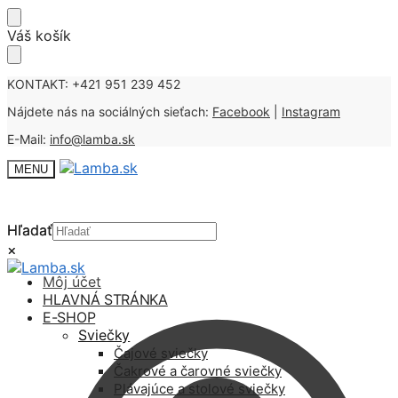
Skip
Skip
Váš košík
to
to
navigation
content
KONTAKT: +421 951 239 452
Nájdete nás na sociálných sieťach:
Facebook
|
Instagram
E-Mail:
info@lamba.sk
MENU
Hľadať
Hľadať
×
×
Môj účet
HLAVNÁ STRÁNKA
E-SHOP
Sviečky
Čajové sviečky
Čakrové a čarovné sviečky
Plávajúce a stolové sviečky