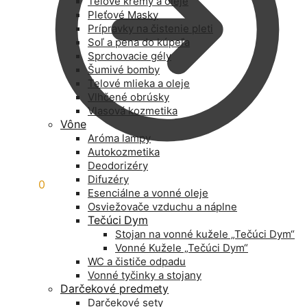
Telové krémy a oleje
Pleťové Masky
Prípravky na čistenie pleti
Soľ a pena do kúpeľa
Sprchovacie gély
Šumivé bomby
Telové mlieka a oleje
Vlhčené obrúsky
Vlasová kozmetika
Vône
Aróma lampy
Autokozmetika
Deodorizéry
Difuzéry
0,00
€
0
Esenciálne a vonné oleje
Osviežovače vzduchu a náplne
Tečúci Dym
Stojan na vonné kužele „Tečúci Dym“
Vonné Kužele „Tečúci Dym“
WC a čističe odpadu
Vonné tyčinky a stojany
Darčekové predmety
Darčekové sety