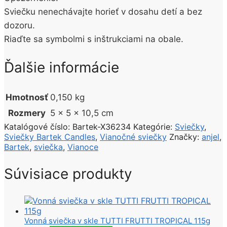
Sviečku nenechávajte horieť v dosahu detí a bez
dozoru.
Riaďte sa symbolmi s inštrukciami na obale.
Ďalšie informácie
Hmotnosť
0,150 kg
Rozmery
5 × 5 × 10,5 cm
Katalógové číslo:
Bartek-X36234
Kategórie:
Sviečky
,
Sviečky Bartek Candles
,
Vianočné sviečky
Značky:
anjel
,
Bartek
,
sviečka
,
Vianoce
Súvisiace produkty
Vonná sviečka v skle TUTTI FRUTTI TROPICAL 115g