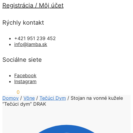
Registrácia / Môj účet
Rýchly kontakt
+421 951 239 452
info@lamba.sk
Sociálne siete
Facebook
Instagram
0,00
€
0
Domov
/
Vône
/
Tečúci Dym
/
Stojan na vonné kužele
“Tečúci dym” DRAK