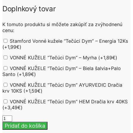
Doplnkový tovar
K tomuto produktu si môžete zakúpiť za zvýhodnenú
cenu:
Stamford Vonné kužele “Tečúci Dym” – Energia 12Ks
(+
1,99
€
)
VONNÉ KUŽELE “Tečúci Dym” – Myrha (+
1,89
€
)
VONNÉ KUŽELE “Tečúci Dym” – Biela šalvia+Palo
Santo (+
1,89
€
)
VONNÉ KUŽELE “Tečúci Dym” AYURVEDIC Dračia
krv 10KS (+
1,59
€
)
VONNÉ KUŽELE “Tečúci Dym” HEM Dračia krv 40KS
(+
3,49
€
)
množstvo
Stojan
Pridať do košíka
na