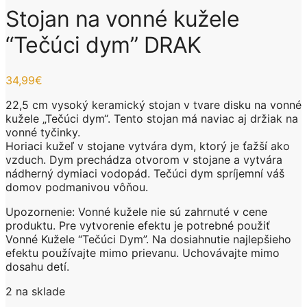
Stojan na vonné kužele
“Tečúci dym” DRAK
34,99
€
22,5 cm vysoký keramický stojan v tvare disku na vonné
kužele „Tečúci dym“. Tento stojan má naviac aj držiak na
vonné tyčinky.
Horiaci kužeľ v stojane vytvára dym, ktorý je ťažší ako
vzduch. Dym prechádza otvorom v stojane a vytvára
nádherný dymiaci vodopád. Tečúci dym spríjemní váš
domov podmanivou vôňou.
Upozornenie: Vonné kužele nie sú zahrnuté v cene
produktu. Pre vytvorenie efektu je potrebné použiť
Vonné Kužele “Tečúci Dym”. Na dosiahnutie najlepšieho
efektu používajte mimo prievanu. Uchovávajte mimo
dosahu detí.
2 na sklade