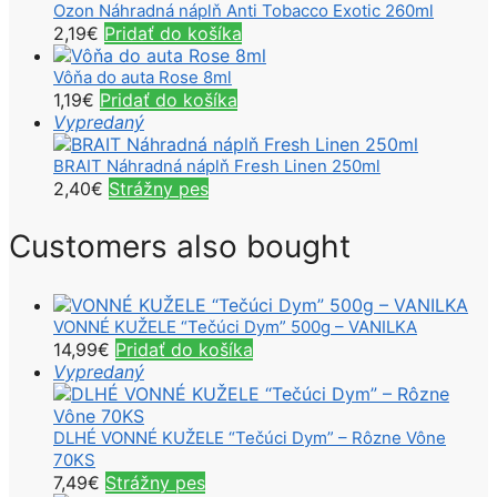
Ozon Náhradná náplň Anti Tobacco Exotic 260ml
2,19
€
Pridať do košíka
Vôňa do auta Rose 8ml
1,19
€
Pridať do košíka
Vypredaný
BRAIT Náhradná náplň Fresh Linen 250ml
2,40
€
Strážny pes
Customers also bought
VONNÉ KUŽELE “Tečúci Dym” 500g – VANILKA
14,99
€
Pridať do košíka
Vypredaný
DLHÉ VONNÉ KUŽELE “Tečúci Dym” – Rôzne Vône
70KS
7,49
€
Strážny pes