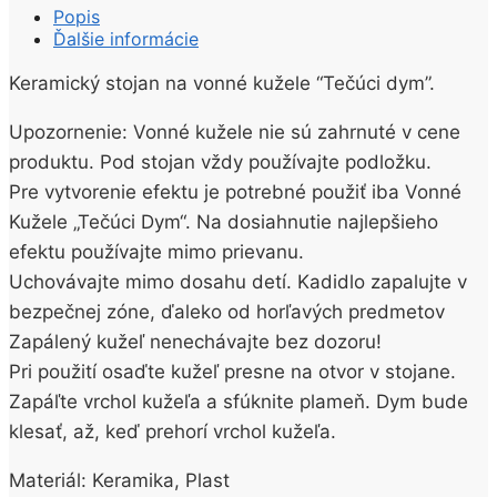
vonné
Popis
kužele
Ďalšie informácie
“Tečúci
dym”
Keramický stojan na vonné kužele “Tečúci dym”.
DRAK
Upozornenie: Vonné kužele nie sú zahrnuté v cene
produktu. Pod stojan vždy používajte podložku.
Pre vytvorenie efektu je potrebné použiť iba Vonné
Kužele „Tečúci Dym“. Na dosiahnutie najlepšieho
efektu používajte mimo prievanu.
Uchovávajte mimo dosahu detí. Kadidlo zapalujte v
bezpečnej zóne, ďaleko od horľavých predmetov
Zapálený kužeľ nenechávajte bez dozoru!
Pri použití osaďte kužeľ presne na otvor v stojane.
Zapáľte vrchol kužeľa a sfúknite plameň. Dym bude
klesať, až, keď prehorí vrchol kužeľa.
Materiál: Keramika, Plast