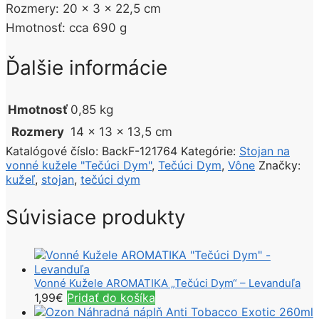
Rozmery: 20 x 3 x 22,5 cm
Hmotnosť: cca 690 g
Ďalšie informácie
Hmotnosť
0,85 kg
Rozmery
14 × 13 × 13,5 cm
Katalógové číslo:
BackF-121764
Kategórie:
Stojan na
vonné kužele "Tečúci Dym"
,
Tečúci Dym
,
Vône
Značky:
kužeľ
,
stojan
,
tečúci dym
Súvisiace produkty
Vonné Kužele AROMATIKA „Tečúci Dym“ – Levanduľa
1,99
€
Pridať do košíka