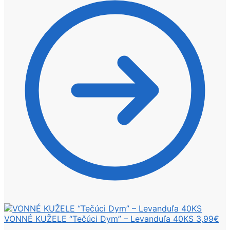
VONNÉ KUŽELE “Tečúci Dym” – Levanduľa 40KS
3,99
€