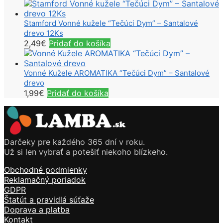
Stamford Vonné kužele “Tečúci Dym” – Santalové
drevo 12Ks
2,49
€
Pridať do košíka
Vonné Kužele AROMATIKA “Tečúci Dym” – Santalové
drevo
1,99
€
Pridať do košíka
Darčeky pre každého 365 dní v roku.
Už si len vybrať a potešiť niekoho blízkeho.
Obchodné podmienky
Reklamačný poriadok
GDPR
Štatút a pravidlá súťaže
Doprava a platba
Kontakt