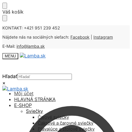
Skip
Skip
Váš košík
to
to
navigation
content
KONTAKT: +421 951 239 452
Nájdete nás na sociálných sieťach:
Facebook
|
Instagram
E-Mail:
info@lamba.sk
MENU
Hľadať
Hľadať
×
×
Môj účet
HLAVNÁ STRÁNKA
E-SHOP
Sviečky
Čajové sviečky
Čakrové a čarovné sviečky
Plávajúce a stolové sviečky