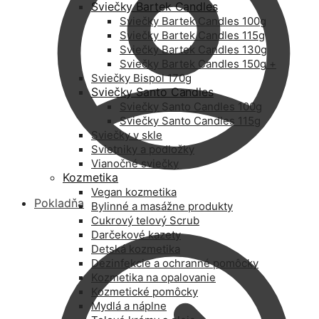
Sviečky Bartek Candles
Sviečky Bartek Candles 100g
Sviečky Bartek Candles 115g
Sviečky Bartek Candles 130g
Sviečky Bartek Candles 150g +
Sviečky Bispol 170g
Sviečky Santo Candles
Sviečky Santo Candles 100g
Sviečky Santo Candles 115g
Sviečky v skle
Svietniky a podložky
Vianočné sviečky
Kozmetika
Vegan kozmetika
Pokladňa
Bylinné a masážne produkty
Cukrový telový Scrub
Darčekové kazety
Detská kozmetika
Dezinfekcie a ochranné pomôcky
Kozmetika na opalovanie
Kozmetické pomôcky
Mydlá a náplne