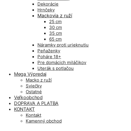
Dekorácie
Hrnčeky
Mackovia z ruží
25 cm
30 cm
35 cm
65 cm
Náramky proti urieknutiu
Peňaženky
Poháre 18+
Pre domácich miláčikov
Uterák s potlačou
Mega Výpredaj
Macko z ruží
Sviečky
Ostatné
Veľkoobchod
DOPRAVA A PLATBA
KONTAKT
Kontakt
Kamenný obchod