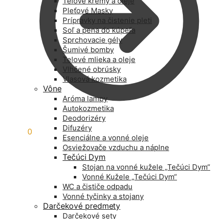
Telové krémy a oleje
Pleťové Masky
Prípravky na čistenie pleti
Soľ a pena do kúpeľa
Sprchovacie gély
Šumivé bomby
Telové mlieka a oleje
Vlhčené obrúsky
Vlasová kozmetika
Vône
Aróma lampy
Autokozmetika
Deodorizéry
Difuzéry
0,00
€
0
Esenciálne a vonné oleje
Osviežovače vzduchu a náplne
Tečúci Dym
Stojan na vonné kužele „Tečúci Dym“
Vonné Kužele „Tečúci Dym“
WC a čističe odpadu
Vonné tyčinky a stojany
Darčekové predmety
Darčekové sety