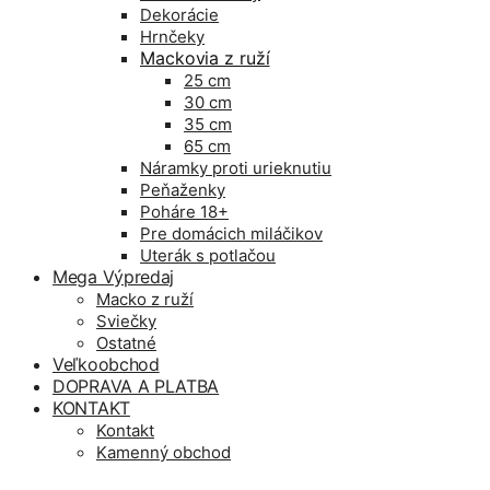
Dekorácie
Hrnčeky
Mackovia z ruží
25 cm
30 cm
35 cm
65 cm
Náramky proti urieknutiu
Peňaženky
Poháre 18+
Pre domácich miláčikov
Uterák s potlačou
Mega Výpredaj
Macko z ruží
Sviečky
Ostatné
Veľkoobchod
DOPRAVA A PLATBA
KONTAKT
Kontakt
Kamenný obchod