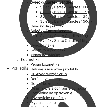
Sviečky Bartek Candles
Sviečky Bartek Candles 100g
Sviečky Bartek Candles 115g
Sviečky Bartek Candles 130g
Sviečky Bartek Candles 150g +
Sviečky Bispol 170g
Sviečky Santo Candles
Sviečky Santo Candles 100g
Sviečky Santo Candles 115g
Sviečky v skle
Svietniky a podložky
Vianočné sviečky
Kozmetika
Vegan kozmetika
Pokladňa
Bylinné a masážne produkty
Cukrový telový Scrub
Darčekové kazety
Detská kozmetika
Dezinfekcie a ochranné pomôcky
Kozmetika na opalovanie
Kozmetické pomôcky
Mydlá a náplne