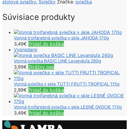
stolové sviečky
,
Sviečky
Značka:
sviečka
Súvisiace produkty
Vonná trojfarebná sviečka v skle JAHODA 170g
3,49
€
Pridať do košíka
Vypredaný
Vonná sviečka BASIC LINE Levanduľa 260g
3,99
€
Strážny pes
Vonná sviečka v skle TUTTI FRUTTI TROPICAL 115g
2,99
€
Pridať do košíka
Vonná trojfarebná sviečka v skle LESNÉ OVOCIE 170g
3,49
€
Pridať do košíka