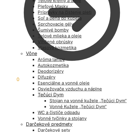
Telové krémy a oleje
Pleťové Masky
Prípravky na čistenie pleti
Soľ a pena do kúpeľa
Sprchovacie gély
Šumivé bomby
Telové mlieka a oleje
Vlhčené obrúsky
Vlasová kozmetika
Vône
Aróma lampy
Autokozmetika
Deodorizéry
Difuzéry
0,00
€
0
Esenciálne a vonné oleje
Osviežovače vzduchu a náplne
Tečúci Dym
Stojan na vonné kužele „Tečúci Dym“
Vonné Kužele „Tečúci Dym“
WC a čističe odpadu
Vonné tyčinky a stojany
Darčekové predmety
Darčekové sety