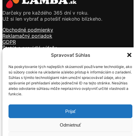
Darčeky pre každého 365 dní v roku.
Už si len vybrať a potešiť niekoho blízkeho.
Obchodné podmienky
Reklamačný poriadok
GDPR
Štatút a pravidlá súťaže
Doprava a platba
Spravovať Súhlas
Kontakt
Na poskytovanie tých najlepších skúseností používame technológie, ako
Sviečky
sú súbory cookie na ukladanie a/alebo prístup k informáciám o zariadení.
Kozmetika
Súhlas s týmito technológiami nám umožní spracovávať údaje, ako je
Vône
správanie pri prehliadaní alebo jedinečné ID na tejto stránke. Nesúhlas
Tečúci dym
alebo odvolanie súhlasu môže nepriaznivo ovplyvniť určité vlastnosti a
funkcie.
Darčekové predmety
Mackovia z ruží
Prijať
Formulár na ODSTÚPENIE OD ZMLUVY
Formulár na REKLAMÁCIU
Odmietnuť
© 2019 – 2022 Lamba.sk | Internetový obchod so
sviečkami, kozmetikou, darčekovými predmetmi –