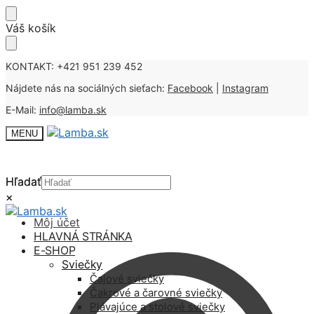
Skip
Skip
Váš košík
to
to
navigation
content
KONTAKT: +421 951 239 452
Nájdete nás na sociálných sieťach:
Facebook
|
Instagram
E-Mail:
info@lamba.sk
MENU
Hľadať
Hľadať
×
×
Môj účet
HLAVNÁ STRÁNKA
E-SHOP
Sviečky
Čajové sviečky
Čakrové a čarovné sviečky
Plávajúce a stolové sviečky