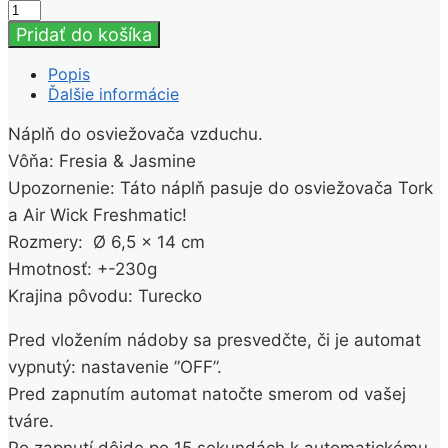
množstvo
Miss
Pridať do košíka
Life
Náhradná
Popis
náplň
Ďalšie informácie
250ml
Fresia
Náplň do osviežovača vzduchu.
&
Vôňa: Fresia & Jasmine
Jasmine
Upozornenie: Táto náplň pasuje do osviežovača Tork
a Air Wick Freshmatic!
Rozmery: Ø 6,5 x 14 cm
Hmotnosť: +-230g
Krajina pôvodu: Turecko
Pred vložením nádoby sa presvedčte, či je automat
vypnutý: nastavenie ”OFF”.
Pred zapnutím automat natočte smerom od vašej
tváre.
Po zapnutí dôjde po 15 sekundách k automatickému