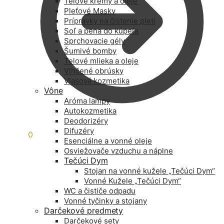
Telové krémy a oleje
Pleťové Masky
Prípravky na čistenie pleti
Soľ a pena do kúpeľa
Sprchovacie gély
Šumivé bomby
Telové mlieka a oleje
Vlhčené obrúsky
Vlasová kozmetika
Vône
Aróma lampy
Autokozmetika
Deodorizéry
Difuzéry
0,00
€
0
Esenciálne a vonné oleje
Osviežovače vzduchu a náplne
Tečúci Dym
Stojan na vonné kužele „Tečúci Dym“
Vonné Kužele „Tečúci Dym“
WC a čističe odpadu
Vonné tyčinky a stojany
Darčekové predmety
Darčekové sety