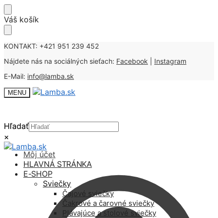
Skip
Skip
Váš košík
to
to
navigation
content
KONTAKT: +421 951 239 452
Nájdete nás na sociálných sieťach:
Facebook
|
Instagram
E-Mail:
info@lamba.sk
MENU
Hľadať
Hľadať
×
×
Môj účet
HLAVNÁ STRÁNKA
E-SHOP
Sviečky
Čajové sviečky
Čakrové a čarovné sviečky
Plávajúce a stolové sviečky