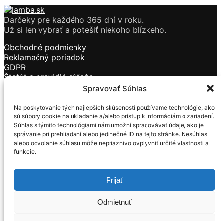
Darčeky pre každého 365 dní v roku.
Už si len vybrať a potešiť niekoho blízkeho.
Obchodné podmienky
Reklamačný poriadok
GDPR
Štatút a pravidlá súťaže
Doprava a platba
Spravovať Súhlas
Kontakt
Na poskytovanie tých najlepších skúseností používame technológie, ako
Sviečky
sú súbory cookie na ukladanie a/alebo prístup k informáciám o zariadení.
Kozmetika
Súhlas s týmito technológiami nám umožní spracovávať údaje, ako je
Vône
správanie pri prehliadaní alebo jedinečné ID na tejto stránke. Nesúhlas
Tečúci dym
alebo odvolanie súhlasu môže nepriaznivo ovplyvniť určité vlastnosti a
funkcie.
Darčekové predmety
Mackovia z ruží
Prijať
Formulár na ODSTÚPENIE OD ZMLUVY
Formulár na REKLAMÁCIU
Odmietnuť
© 2019 – 2022 Lamba.sk | Internetový obchod so
sviečkami, kozmetikou, darčekovými predmetmi –