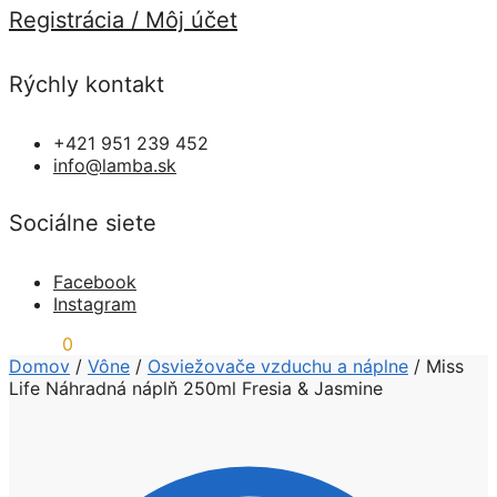
Registrácia / Môj účet
Rýchly kontakt
+421 951 239 452
info@lamba.sk
Sociálne siete
Facebook
Instagram
0,00
€
0
Domov
/
Vône
/
Osviežovače vzduchu a náplne
/
Miss
Life Náhradná náplň 250ml Fresia & Jasmine