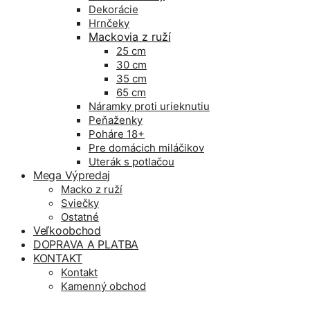
Dekorácie
Hrnčeky
Mackovia z ruží
25 cm
30 cm
35 cm
65 cm
Náramky proti urieknutiu
Peňaženky
Poháre 18+
Pre domácich miláčikov
Uterák s potlačou
Mega Výpredaj
Macko z ruží
Sviečky
Ostatné
Veľkoobchod
DOPRAVA A PLATBA
KONTAKT
Kontakt
Kamenný obchod