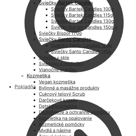
Sviečky Bartek Candles
Sviečky Bartek Candles 100g
Sviečky Bartek Candles 115g
Sviečky Bartek Candles 130g
Sviečky Bartek Candles 150g +
Sviečky Bispol 170g
Sviečky Santo Candles
Sviečky Santo Candles 100g
Sviečky Santo Candles 115g
Sviečky v skle
Svietniky a podložky
Vianočné sviečky
Kozmetika
Vegan kozmetika
Pokladňa
Bylinné a masážne produkty
Cukrový telový Scrub
Darčekové kazety
Detská kozmetika
Dezinfekcie a ochranné pomôcky
Kozmetika na opalovanie
Kozmetické pomôcky
Mydlá a náplne