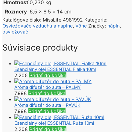
Hmotnosť
0,230 kg
Rozmery
6,5 × 6,5 × 14 cm
Katalógové číslo:
MissLife 4981992
Kategórie:
Osviežovače vzduchu a náplne
,
Vône
Značky:
nápln
,
osviežovač
Súvisiace produkty
Esenciálny olej ESSENTIAL Fialka 10ml
2,20
€
Pridať do košíka
Aróma difuzér do auta – PALMY
7,99
€
Pridať do košíka
Aróma difuzér do auta – PAVÚK
7,99
€
Pridať do košíka
Esenciálny olej ESSENTIAL Ruža 10ml
2,20
€
Pridať do košíka