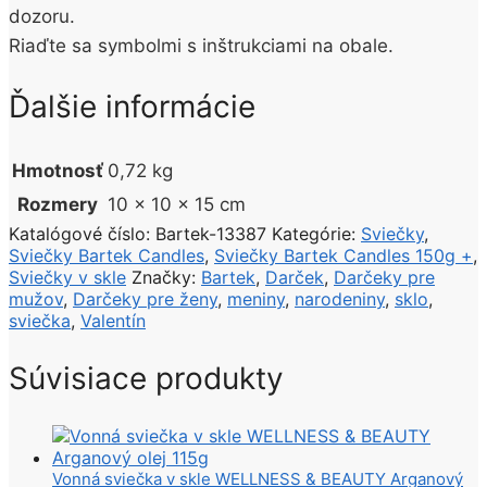
dozoru.
Riaďte sa symbolmi s inštrukciami na obale.
Ďalšie informácie
Hmotnosť
0,72 kg
Rozmery
10 × 10 × 15 cm
Katalógové číslo:
Bartek-13387
Kategórie:
Sviečky
,
Sviečky Bartek Candles
,
Sviečky Bartek Candles 150g +
,
Sviečky v skle
Značky:
Bartek
,
Darček
,
Darčeky pre
mužov
,
Darčeky pre ženy
,
meniny
,
narodeniny
,
sklo
,
sviečka
,
Valentín
Súvisiace produkty
Vonná sviečka v skle WELLNESS & BEAUTY Arganový