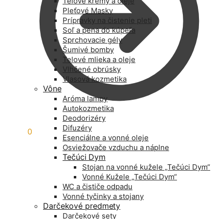
Telové krémy a oleje
Pleťové Masky
Prípravky na čistenie pleti
Soľ a pena do kúpeľa
Sprchovacie gély
Šumivé bomby
Telové mlieka a oleje
Vlhčené obrúsky
Vlasová kozmetika
Vône
Aróma lampy
Autokozmetika
Deodorizéry
Difuzéry
0,00
€
0
Esenciálne a vonné oleje
Osviežovače vzduchu a náplne
Tečúci Dym
Stojan na vonné kužele „Tečúci Dym“
Vonné Kužele „Tečúci Dym“
WC a čističe odpadu
Vonné tyčinky a stojany
Darčekové predmety
Darčekové sety