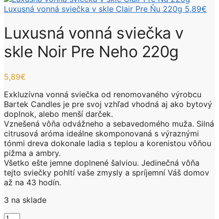
Luxusná vonná sviečka v skle Clair Pre Ňu 220g
5,89
€
Luxusná vonná sviečka v
skle Noir Pre Neho 220g
5,89
€
Exkluzívna vonná sviečka od renomovaného výrobcu
Bartek Candles je pre svoj vzhľad vhodná aj ako bytový
doplnok, alebo menší darček.
Vznešená vôňa odvážneho a sebavedomého muža. Silná
citrusová aróma ideálne skomponovaná s výraznými
tónmi dreva dokonale ladia s teplou a korenistou vôňou
pižma a ambry.
Všetko ešte jemne doplnené šalviou. Jedinečná vôňa
tejto sviečky pohltí vaše zmysly a spríjemní Váš domov
až na 43 hodín.
3 na sklade
množstvo