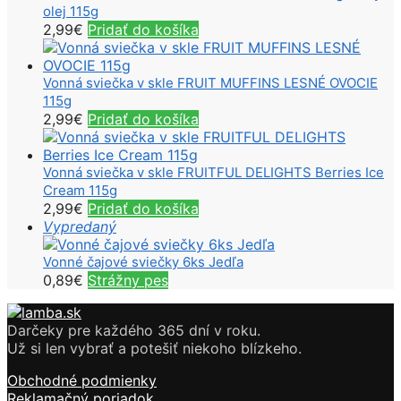
olej 115g
2,99
€
Pridať do košíka
Vonná sviečka v skle FRUIT MUFFINS LESNÉ OVOCIE
115g
2,99
€
Pridať do košíka
Vonná sviečka v skle FRUITFUL DELIGHTS Berries Ice
Cream 115g
2,99
€
Pridať do košíka
Vypredaný
Vonné čajové sviečky 6ks Jedľa
0,89
€
Strážny pes
Darčeky pre každého 365 dní v roku.
Už si len vybrať a potešiť niekoho blízkeho.
Obchodné podmienky
Reklamačný poriadok