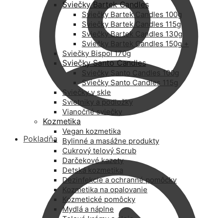
Sviečky Bartek Candles
Sviečky Bartek Candles 100g
Sviečky Bartek Candles 115g
Sviečky Bartek Candles 130g
Sviečky Bartek Candles 150g +
Sviečky Bispol 170g
Sviečky Santo Candles
Sviečky Santo Candles 100g
Sviečky Santo Candles 115g
Sviečky v skle
Svietniky a podložky
Vianočné sviečky
Kozmetika
Vegan kozmetika
Pokladňa
Bylinné a masážne produkty
Cukrový telový Scrub
Darčekové kazety
Detská kozmetika
Dezinfekcie a ochranné pomôcky
Kozmetika na opalovanie
Kozmetické pomôcky
Mydlá a náplne