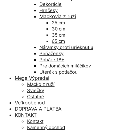
Dekorácie
Hrnčeky
Mackovia z ruží
25 cm
30 cm
35 cm
65 cm
Náramky proti urieknutiu
Peňaženky
Poháre 18+
Pre domácich miláčikov
Uterák s potlačou
Mega Výpredaj
Macko z ruží
Sviečky
Ostatné
Veľkoobchod
DOPRAVA A PLATBA
KONTAKT
Kontakt
Kamenný obchod