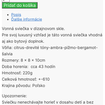
Luxusná
Pridať do košíka
vonná
sviečka
Popis
v
Ďalšie informácie
skle
Noir
Vonná sviečka v dizajnovom skle.
Pre
Pre svoj luxusný vzhľad je táto vonná sviečka vhodná
Neho
220g
aj ako bytový doplnok.
Vôňa: citrus-drevité tóny-ambra-pižmo-bergamot-
šalvia
Rozmery: 8 x 8 x 10cm
Doba horenia: cca 43 hodín
Hmotnosť: 220g
Celková hmotnosť: +-610
Krajina pôvodu: Poľsko
Upozornenie:
Sviečku nenechávajte horieť v dosahu detí a bez