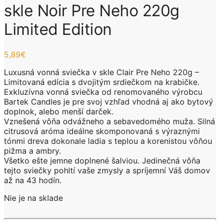
skle Noir Pre Neho 220g
Limited Edition
5,89
€
Luxusná vonná sviečka v skle Clair Pre Neho 220g –
Limitovaná edícia s dvojitým srdiečkom na krabičke.
Exkluzívna vonná sviečka od renomovaného výrobcu
Bartek Candles je pre svoj vzhľad vhodná aj ako bytový
doplnok, alebo menší darček.
Vznešená vôňa odvážneho a sebavedomého muža. Silná
citrusová aróma ideálne skomponovaná s výraznými
tónmi dreva dokonale ladia s teplou a korenistou vôňou
pižma a ambry.
Všetko ešte jemne doplnené šalviou. Jedinečná vôňa
tejto sviečky pohltí vaše zmysly a spríjemní Váš domov
až na 43 hodín.
Nie je na sklade