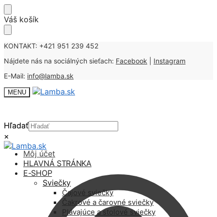
Skip
Skip
Váš košík
to
to
navigation
content
KONTAKT: +421 951 239 452
Nájdete nás na sociálných sieťach:
Facebook
|
Instagram
E-Mail:
info@lamba.sk
MENU
Hľadať
Hľadať
×
×
Môj účet
HLAVNÁ STRÁNKA
E-SHOP
Sviečky
Čajové sviečky
Čakrové a čarovné sviečky
Plávajúce a stolové sviečky