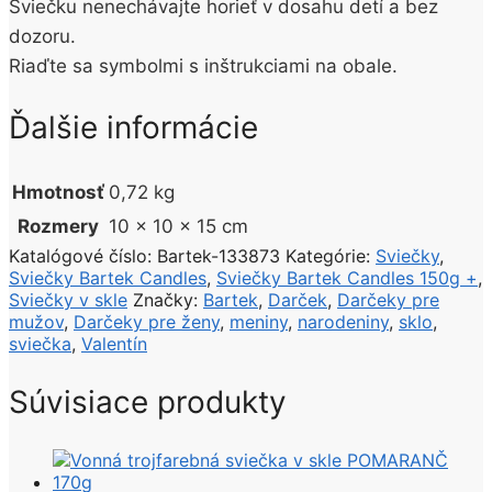
Sviečku nenechávajte horieť v dosahu detí a bez
dozoru.
Riaďte sa symbolmi s inštrukciami na obale.
Ďalšie informácie
Hmotnosť
0,72 kg
Rozmery
10 × 10 × 15 cm
Katalógové číslo:
Bartek-133873
Kategórie:
Sviečky
,
Sviečky Bartek Candles
,
Sviečky Bartek Candles 150g +
,
Sviečky v skle
Značky:
Bartek
,
Darček
,
Darčeky pre
mužov
,
Darčeky pre ženy
,
meniny
,
narodeniny
,
sklo
,
sviečka
,
Valentín
Súvisiace produkty