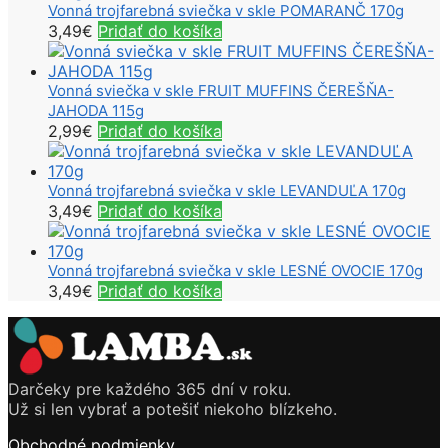
Vonná trojfarebná sviečka v skle POMARANČ 170g
3,49
€
Pridať do košíka
Vonná sviečka v skle FRUIT MUFFINS ČEREŠŇA-
JAHODA 115g
2,99
€
Pridať do košíka
Vonná trojfarebná sviečka v skle LEVANDUĽA 170g
3,49
€
Pridať do košíka
Vonná trojfarebná sviečka v skle LESNÉ OVOCIE 170g
3,49
€
Pridať do košíka
Darčeky pre každého 365 dní v roku.
Už si len vybrať a potešiť niekoho blízkeho.
Obchodné podmienky