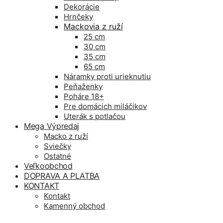
Dekorácie
Hrnčeky
Mackovia z ruží
25 cm
30 cm
35 cm
65 cm
Náramky proti urieknutiu
Peňaženky
Poháre 18+
Pre domácich miláčikov
Uterák s potlačou
Mega Výpredaj
Macko z ruží
Sviečky
Ostatné
Veľkoobchod
DOPRAVA A PLATBA
KONTAKT
Kontakt
Kamenný obchod