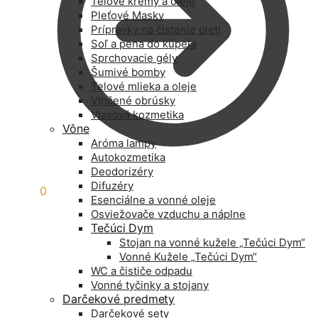
Telové krémy a oleje
Pleťové Masky
Prípravky na čistenie pleti
Soľ a pena do kúpeľa
Sprchovacie gély
Šumivé bomby
Telové mlieka a oleje
Vlhčené obrúsky
Vlasová kozmetika
Vône
Aróma lampy
Autokozmetika
Deodorizéry
Difuzéry
0,00
€
0
Esenciálne a vonné oleje
Osviežovače vzduchu a náplne
Tečúci Dym
Stojan na vonné kužele „Tečúci Dym“
Vonné Kužele „Tečúci Dym“
WC a čističe odpadu
Vonné tyčinky a stojany
Darčekové predmety
Darčekové sety