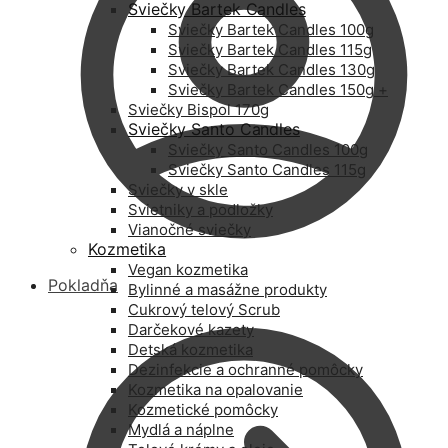
Sviečky Bartek Candles
Sviečky Bartek Candles 100g
Sviečky Bartek Candles 115g
Sviečky Bartek Candles 130g
Sviečky Bartek Candles 150g +
Sviečky Bispol 170g
Sviečky Santo Candles
Sviečky Santo Candles 100g
Sviečky Santo Candles 115g
Sviečky v skle
Svietniky a podložky
Vianočné sviečky
Kozmetika
Vegan kozmetika
Pokladňa
Bylinné a masážne produkty
Cukrový telový Scrub
Darčekové kazety
Detská kozmetika
Dezinfekcie a ochranné pomôcky
Kozmetika na opalovanie
Kozmetické pomôcky
Mydlá a náplne