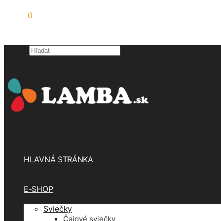
0,00
€
0
Hľadať
×
HLAVNÁ STRÁNKA
E-SHOP
Sviečky
Čajové sviečky