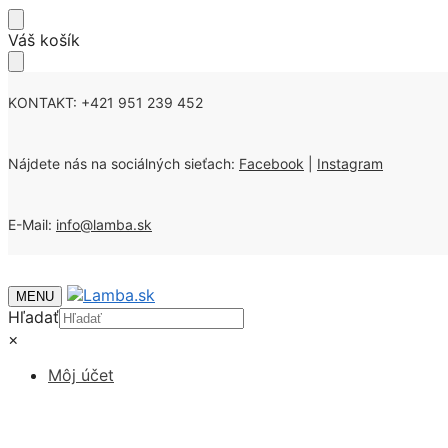
Skip
Skip
Váš košík
to
to
navigation
content
KONTAKT: +421 951 239 452
Nájdete nás na sociálných sieťach:
Facebook
|
Instagram
E-Mail:
info@lamba.sk
MENU
Hľadať
×
Môj účet