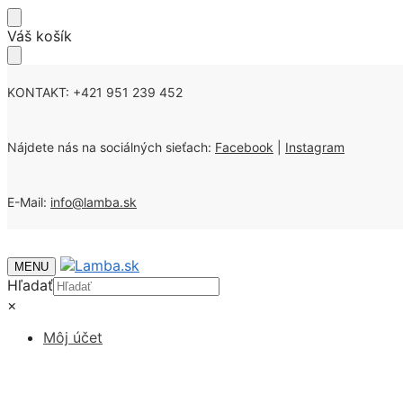
Skip
Skip
Váš košík
to
to
navigation
content
KONTAKT: +421 951 239 452
Nájdete nás na sociálných sieťach:
Facebook
|
Instagram
E-Mail:
info@lamba.sk
MENU
Hľadať
×
Môj účet