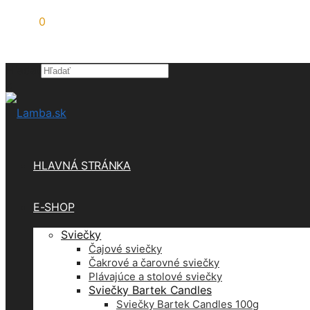
0,00
€
0
Hľadať
×
HLAVNÁ STRÁNKA
E-SHOP
Sviečky
Čajové sviečky
Čakrové a čarovné sviečky
Plávajúce a stolové sviečky
Sviečky Bartek Candles
Sviečky Bartek Candles 100g