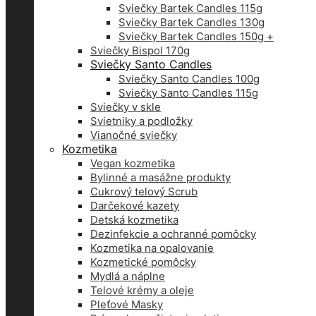
Sviečky Bartek Candles 115g
Sviečky Bartek Candles 130g
Sviečky Bartek Candles 150g +
Sviečky Bispol 170g
Sviečky Santo Candles
Sviečky Santo Candles 100g
Sviečky Santo Candles 115g
Sviečky v skle
Svietniky a podložky
Vianočné sviečky
Kozmetika
Vegan kozmetika
Bylinné a masážne produkty
Cukrový telový Scrub
Darčekové kazety
Detská kozmetika
Dezinfekcie a ochranné pomôcky
Kozmetika na opalovanie
Kozmetické pomôcky
Mydlá a náplne
Telové krémy a oleje
Pleťové Masky