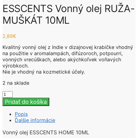
ESSCENTS Vonný olej RUŽA-
MUŠKÁT 10ML
2,89
€
Kvalitný vonný olej z Indie v dizajnovej krabičke vhodný
na použitie v aromalampách, difúzoroch, potpourri,
vonných vrecúškach, alebo akýchkoľvek voňavých
výrobkoch.
Nie je vhodný na kozmetické účely.
2 na sklade
množstvo
ESSCENTS
Pridať do košíka
Vonný
olej
Popis
RUŽA-
Ďalšie informácie
MUŠKÁT
10ML
Vonný olej ESSCENTS HOME 10ML