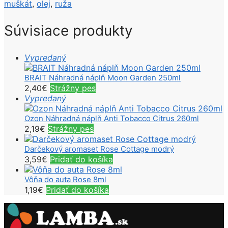
muškát
,
olej
,
ruža
Súvisiace produkty
Vypredaný
BRAIT Náhradná náplň Moon Garden 250ml
2,40
€
Strážny pes
Vypredaný
Ozon Náhradná náplň Anti Tobacco Citrus 260ml
2,19
€
Strážny pes
Darčekový aromaset Rose Cottage modrý
3,59
€
Pridať do košíka
Vôňa do auta Rose 8ml
1,19
€
Pridať do košíka