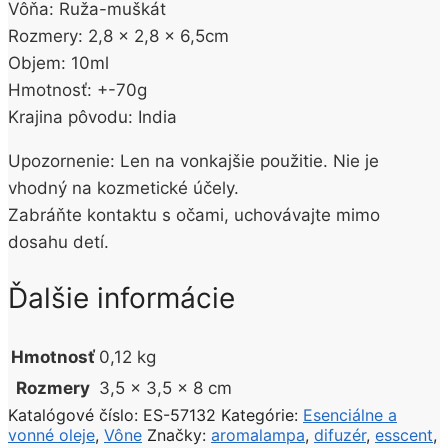
Vôňa: Ruža-muškát
Rozmery: 2,8 x 2,8 x 6,5cm
Objem: 10ml
Hmotnosť: +-70g
Krajina pôvodu: India
Upozornenie: Len na vonkajšie použitie. Nie je
vhodný na kozmetické účely.
Zabráňte kontaktu s očami, uchovávajte mimo
dosahu detí.
Ďalšie informácie
Hmotnosť
0,12 kg
Rozmery
3,5 × 3,5 × 8 cm
Katalógové číslo:
ES-57132
Kategórie:
Esenciálne a
vonné oleje
,
Vône
Značky:
aromalampa
,
difuzér
,
esscent
,