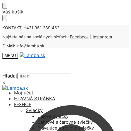
Skip
Skip
Váš košík
to
to
navigation
content
KONTAKT: +421 951 239 452
Nájdete nás na sociálných sieťach:
Facebook
|
Instagram
E-Mail:
info@lamba.sk
MENU
Hľadať
Hľadať
×
×
Môj účet
HLAVNÁ STRÁNKA
E-SHOP
Sviečky
Čajové sviečky
Čakrové a čarovné sviečky
Plávajúce a stolové sviečky