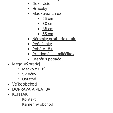
Dekorácie
Hrnčeky
Mackovia z ruží
25 cm
30 cm
35 cm
65 cm
Náramky proti urieknutiu
Peňaženky
Poháre 18+
Pre domácich miláčikov
Uterák s potlačou
Mega Výpredaj
Macko z ruží
Sviečky
Ostatné
Veľkoobchod
DOPRAVA A PLATBA
KONTAKT
Kontakt
Kamenný obchod