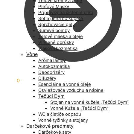
Telové krémy a oleje
Pleťové Masky
Prípravky na čistenie pleti
Soľ a pena do kúpeľa
Sprchovacie gély
Šumivé bomby
Telové mlieka a oleje
Vlhčené obrúsky
Vlasová kozmetika
Vône
Aróma lampy
Autokozmetika
Deodorizéry
Difuzéry
0,00
€
0
Esenciálne a vonné oleje
Osviežovače vzduchu a náplne
Tečúci Dym
Stojan na vonné kužele „Tečúci Dym“
Vonné Kužele „Tečúci Dym“
WC a čističe odpadu
Vonné tyčinky a stojany
Darčekové predmety
Darčekové sety