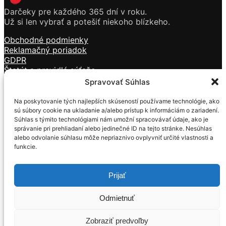
Darčeky pre každého 365 dní v roku.
Už si len vybrať a potešiť niekoho blízkeho.
Obchodné podmienky
Reklamačný poriadok
GDPR
Štatút a pravidlá súťaže
Doprava a platba
Spravovať Súhlas
Kontakt
Na poskytovanie tých najlepších skúseností používame technológie, ako
Sviečky
sú súbory cookie na ukladanie a/alebo prístup k informáciám o zariadení.
Kozmetika
Súhlas s týmito technológiami nám umožní spracovávať údaje, ako je
Vône
správanie pri prehliadaní alebo jedinečné ID na tejto stránke. Nesúhlas
Tečúci dym
alebo odvolanie súhlasu môže nepriaznivo ovplyvniť určité vlastnosti a
funkcie.
Darčekové predmety
Mackovia z ruží
Prijať
Formulár na ODSTÚPENIE OD ZMLUVY
Formulár na REKLAMÁCIU
Odmietnuť
© 2019 – 2022 Lamba.sk | Internetový obchod so
sviečkami, kozmetikou, darčekovými predmetmi –
Zobraziť predvoľby
Lamba.sk