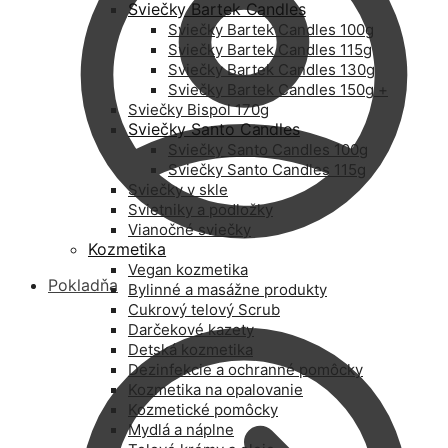
Sviečky Bartek Candles
Sviečky Bartek Candles 100g
Sviečky Bartek Candles 115g
Sviečky Bartek Candles 130g
Sviečky Bartek Candles 150g +
Sviečky Bispol 170g
Sviečky Santo Candles
Sviečky Santo Candles 100g
Sviečky Santo Candles 115g
Sviečky v skle
Svietniky a podložky
Vianočné sviečky
Kozmetika
Vegan kozmetika
Pokladňa
Bylinné a masážne produkty
Cukrový telový Scrub
Darčekové kazety
Detská kozmetika
Dezinfekcie a ochranné pomôcky
Kozmetika na opalovanie
Kozmetické pomôcky
Mydlá a náplne