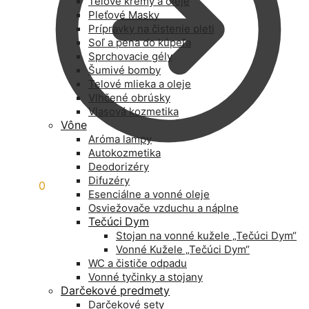
Telové krémy a oleje
Pleťové Masky
Prípravky na čistenie pleti
Soľ a pena do kúpeľa
Sprchovacie gély
Šumivé bomby
Telové mlieka a oleje
Vlhčené obrúsky
Vlasová kozmetika
Vône
Aróma lampy
Autokozmetika
Deodorizéry
Difuzéry
0,00
€
0
Esenciálne a vonné oleje
Osviežovače vzduchu a náplne
Tečúci Dym
Stojan na vonné kužele „Tečúci Dym“
Vonné Kužele „Tečúci Dym“
WC a čističe odpadu
Vonné tyčinky a stojany
Darčekové predmety
Darčekové sety