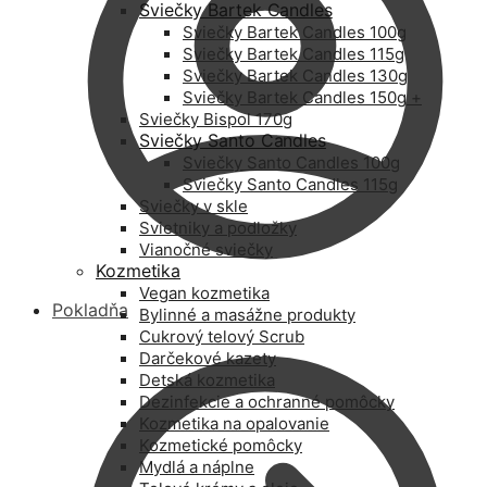
Sviečky Bartek Candles
Sviečky Bartek Candles 100g
Sviečky Bartek Candles 115g
Sviečky Bartek Candles 130g
Sviečky Bartek Candles 150g +
Sviečky Bispol 170g
Sviečky Santo Candles
Sviečky Santo Candles 100g
Sviečky Santo Candles 115g
Sviečky v skle
Svietniky a podložky
Vianočné sviečky
Kozmetika
Vegan kozmetika
Pokladňa
Bylinné a masážne produkty
Cukrový telový Scrub
Darčekové kazety
Detská kozmetika
Dezinfekcie a ochranné pomôcky
Kozmetika na opalovanie
Kozmetické pomôcky
Mydlá a náplne