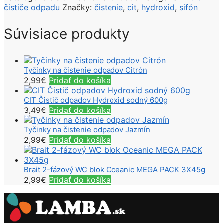
čističe odpadu
Značky:
čistenie
,
cit
,
hydroxid
,
sifón
Súvisiace produkty
Tyčinky na čistenie odpadov Citrón
2,99
€
Pridať do košíka
CIT Čistič odpadov Hydroxid sodný 600g
3,49
€
Pridať do košíka
Tyčinky na čistenie odpadov Jazmín
2,99
€
Pridať do košíka
Brait 2-fázový WC blok Oceanic MEGA PACK 3X45g
2,99
€
Pridať do košíka