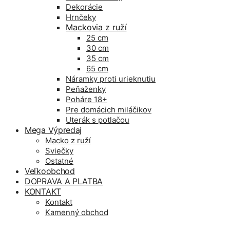
Dekorácie
Hrnčeky
Mackovia z ruží
25 cm
30 cm
35 cm
65 cm
Náramky proti urieknutiu
Peňaženky
Poháre 18+
Pre domácich miláčikov
Uterák s potlačou
Mega Výpredaj
Macko z ruží
Sviečky
Ostatné
Veľkoobchod
DOPRAVA A PLATBA
KONTAKT
Kontakt
Kamenný obchod