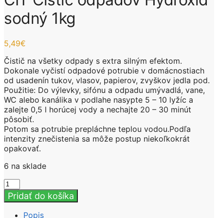
sodný 1kg
5,49
€
Čistič na všetky odpady s extra silným efektom.
Dokonale vyčistí odpadové potrubie v domácnostiach
od usadenín tukov, vlasov, papierov, zvyškov jedla pod.
Použitie: Do výlevky, sifónu a odpadu umývadlá, vane,
WC alebo kanálika v podlahe nasypte 5 – 10 lyžíc a
zalejte 0,5 l horúcej vody a nechajte 20 – 30 minút
pôsobiť.
Potom sa potrubie prepláchne teplou vodou.Podľa
intenzity znečistenia sa môže postup niekoľkokrát
opakovať.
6 na sklade
množstvo
CIT
Pridať do košíka
Čistič
odpadov
Popis