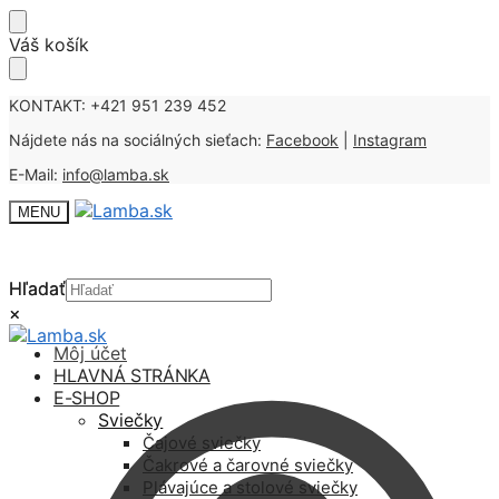
Skip
Skip
Váš košík
to
to
navigation
content
KONTAKT: +421 951 239 452
Nájdete nás na sociálných sieťach:
Facebook
|
Instagram
E-Mail:
info@lamba.sk
MENU
Hľadať
Hľadať
×
×
Môj účet
HLAVNÁ STRÁNKA
E-SHOP
Sviečky
Čajové sviečky
Čakrové a čarovné sviečky
Plávajúce a stolové sviečky