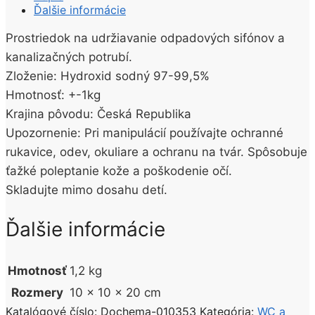
Hydroxid
Ďalšie informácie
sodný
1kg
Prostriedok na udržiavanie odpadových sifónov a
kanalizačných potrubí.
Zloženie: Hydroxid sodný 97-99,5%
Hmotnosť: +-1kg
Krajina pôvodu: Česká Republika
Upozornenie: Pri manipulácií používajte ochranné
rukavice, odev, okuliare a ochranu na tvár. Spôsobuje
ťažké poleptanie kože a poškodenie očí.
Skladujte mimo dosahu detí.
Ďalšie informácie
Hmotnosť
1,2 kg
Rozmery
10 × 10 × 20 cm
Katalógové číslo:
Dochema-010353
Kategória:
WC a