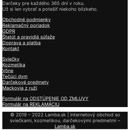
Darčeky pre každého 365 dní v roku.
Už si len vybrať a potešiť niekoho blízkeho.
Obchodné podmienky
Reklamačný poriadok
GDPR
Štatút a pravidlá súťaže
Doprava a platba
Kontakt
Sviečky
Kozmetika
Vône
Tečúci dym
Darčekové predmety
Mackovia z ruží
Formulár na ODSTÚPENIE OD ZMLUVY
Formulár na REKLAMÁCIU
© 2019 – 2022 Lamba.sk | Internetový obchod so
sviečkami, kozmetikou, darčekovými predmetmi –
Lamba.sk