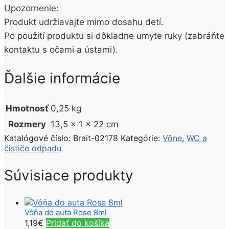
Upozornenie:
Produkt udržiavajte mimo dosahu detí.
Po použití produktu si dôkladne umyte ruky (zabráňte
kontaktu s očami a ústami).
Ďalšie informácie
Hmotnosť
0,25 kg
Rozmery
13,5 × 1 × 22 cm
Katalógové číslo:
Brait-02178
Kategórie:
Vône
,
WC a
čističe odpadu
Súvisiace produkty
Vôňa do auta Rose 8ml
1,19
€
Pridať do košíka