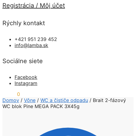
Registrácia / Môj účet
Rýchly kontakt
+421 951 239 452
info@lamba.sk
Sociálne siete
Facebook
Instagram
0,00
€
0
Domov
/
Vône
/
WC a čističe odpadu
/
Brait 2-fázový
WC blok Pine MEGA PACK 3X45g