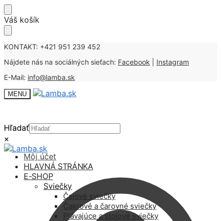
Skip
Skip
Váš košík
to
to
navigation
content
KONTAKT: +421 951 239 452
Nájdete nás na sociálných sieťach:
Facebook
|
Instagram
E-Mail:
info@lamba.sk
MENU
Hľadať
Hľadať
×
×
Môj účet
HLAVNÁ STRÁNKA
E-SHOP
Sviečky
Čajové sviečky
Čakrové a čarovné sviečky
Plávajúce a stolové sviečky