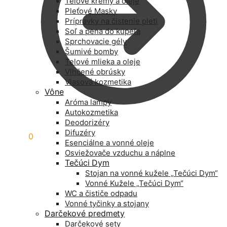
Telové krémy a oleje
Pleťové Masky
Prípravky na čistenie pleti
Soľ a pena do kúpeľa
Sprchovacie gély
Šumivé bomby
Telové mlieka a oleje
Vlhčené obrúsky
Vlasová kozmetika
Vône
Aróma lampy
Autokozmetika
Deodorizéry
Difuzéry
0,00
€
0
Esenciálne a vonné oleje
Osviežovače vzduchu a náplne
Tečúci Dym
Stojan na vonné kužele „Tečúci Dym“
Vonné Kužele „Tečúci Dym“
WC a čističe odpadu
Vonné tyčinky a stojany
Darčekové predmety
Darčekové sety