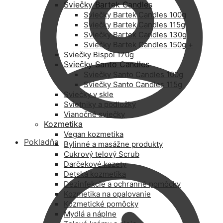
Sviečky Bartek Candles
Sviečky Bartek Candles 100g
Sviečky Bartek Candles 115g
Sviečky Bartek Candles 130g
Sviečky Bartek Candles 150g +
Sviečky Bispol 170g
Sviečky Santo Candles
Sviečky Santo Candles 100g
Sviečky Santo Candles 115g
Sviečky v skle
Svietniky a podložky
Vianočné sviečky
Kozmetika
Vegan kozmetika
Pokladňa
Bylinné a masážne produkty
Cukrový telový Scrub
Darčekové kazety
Detská kozmetika
Dezinfekcie a ochranné pomôcky
Kozmetika na opalovanie
Kozmetické pomôcky
Mydlá a náplne