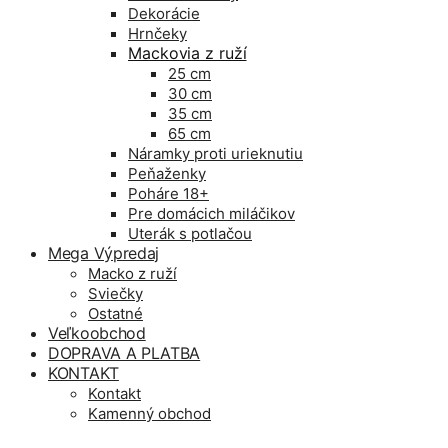
Dekorácie
Hrnčeky
Mackovia z ruží
25 cm
30 cm
35 cm
65 cm
Náramky proti urieknutiu
Peňaženky
Poháre 18+
Pre domácich miláčikov
Uterák s potlačou
Mega Výpredaj
Macko z ruží
Sviečky
Ostatné
Veľkoobchod
DOPRAVA A PLATBA
KONTAKT
Kontakt
Kamenný obchod