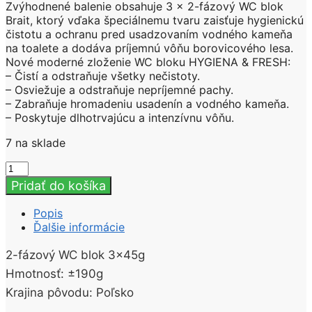
Zvýhodnené balenie obsahuje 3 x 2-fázový WC blok
Brait, ktorý vďaka špeciálnemu tvaru zaisťuje hygienickú
čistotu a ochranu pred usadzovaním vodného kameňa
na toalete a dodáva príjemnú vôňu borovicového lesa.
Nové moderné zloženie WC bloku HYGIENA & FRESH:
– Čistí a odstraňuje všetky nečistoty.
– Osviežuje a odstraňuje nepríjemné pachy.
– Zabraňuje hromadeniu usadenín a vodného kameňa.
– Poskytuje dlhotrvajúcu a intenzívnu vôňu.
7 na sklade
množstvo
Brait
Pridať do košíka
2-
fázový
Popis
WC
Ďalšie informácie
blok
Pine
2-fázový WC blok 3x45g
MEGA
Hmotnosť: ±190g
PACK
3X45g
Krajina pôvodu: Poľsko