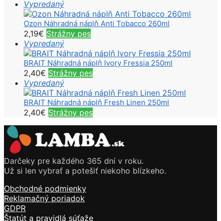
Vypredaný
Ozon Náhradná náplň Anti Tobacco 260ml
2,19
€
Strážny pes
Vypredaný
BRAIT Náhradná náplň Ivory Fressia 250ml
2,40
€
Strážny pes
Vypredaný
BRAIT Náhradná náplň Fresh Linen 250ml
2,40
€
Strážny pes
Darčeky pre každého 365 dní v roku.
Už si len vybrať a potešiť niekoho blízkeho.
Obchodné podmienky
Reklamačný poriadok
GDPR
Štatút a pravidlá súťaže