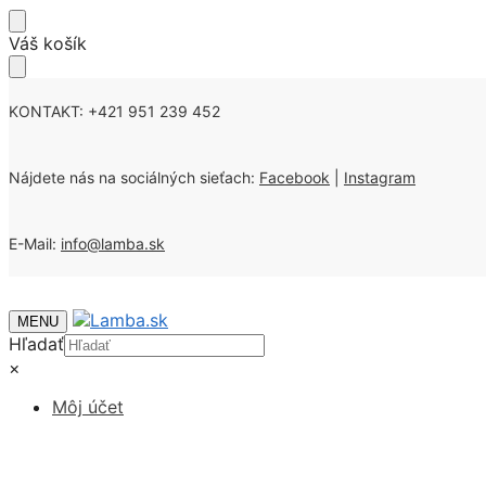
Skip
Skip
Váš košík
to
to
navigation
content
KONTAKT: +421 951 239 452
Nájdete nás na sociálných sieťach:
Facebook
|
Instagram
E-Mail:
info@lamba.sk
MENU
Hľadať
×
Môj účet