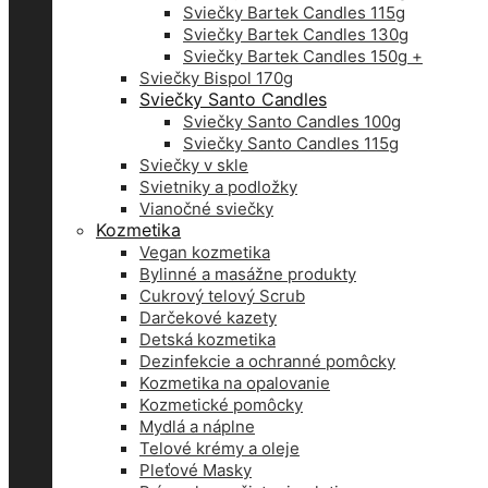
Sviečky Bartek Candles 115g
Sviečky Bartek Candles 130g
Sviečky Bartek Candles 150g +
Sviečky Bispol 170g
Sviečky Santo Candles
Sviečky Santo Candles 100g
Sviečky Santo Candles 115g
Sviečky v skle
Svietniky a podložky
Vianočné sviečky
Kozmetika
Vegan kozmetika
Bylinné a masážne produkty
Cukrový telový Scrub
Darčekové kazety
Detská kozmetika
Dezinfekcie a ochranné pomôcky
Kozmetika na opalovanie
Kozmetické pomôcky
Mydlá a náplne
Telové krémy a oleje
Pleťové Masky