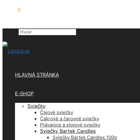
0,00
€
0
Hľadať
×
HLAVNÁ STRÁNKA
E-SHOP
Sviečky
Čajové sviečky
Čakrové a čarovné sviečky
Plávajúce a stolové sviečky
Sviečky Bartek Candles
Sviečky Bartek Candles 100g