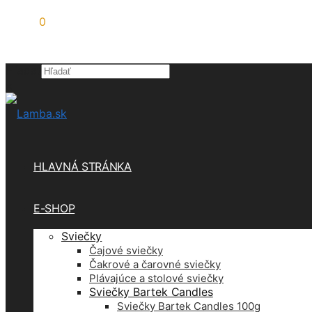
0,00
€
0
Hľadať
×
HLAVNÁ STRÁNKA
E-SHOP
Sviečky
Čajové sviečky
Čakrové a čarovné sviečky
Plávajúce a stolové sviečky
Sviečky Bartek Candles
Sviečky Bartek Candles 100g