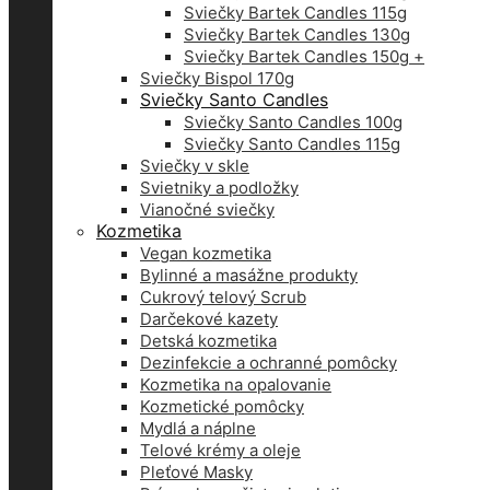
Sviečky Bartek Candles 115g
Sviečky Bartek Candles 130g
Sviečky Bartek Candles 150g +
Sviečky Bispol 170g
Sviečky Santo Candles
Sviečky Santo Candles 100g
Sviečky Santo Candles 115g
Sviečky v skle
Svietniky a podložky
Vianočné sviečky
Kozmetika
Vegan kozmetika
Bylinné a masážne produkty
Cukrový telový Scrub
Darčekové kazety
Detská kozmetika
Dezinfekcie a ochranné pomôcky
Kozmetika na opalovanie
Kozmetické pomôcky
Mydlá a náplne
Telové krémy a oleje
Pleťové Masky