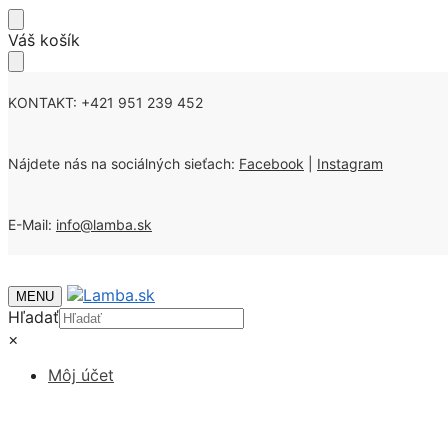
Skip
Skip
Váš košík
to
to
navigation
content
KONTAKT: +421 951 239 452
Nájdete nás na sociálných sieťach:
Facebook
|
Instagram
E-Mail:
info@lamba.sk
MENU
Hľadať
×
Môj účet